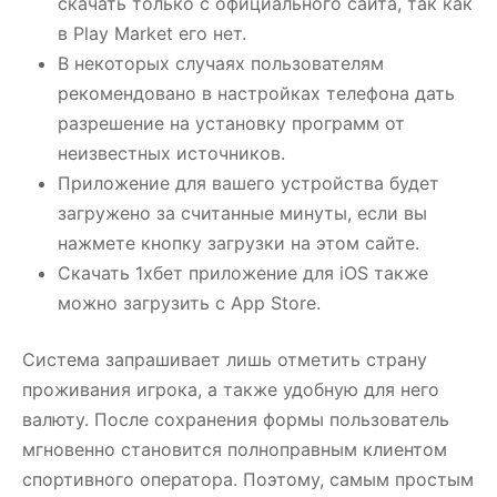
скачать только с официального сайта, так как
в Play Market его нет.
В некоторых случаях пользователям
рекомендовано в настройках телефона дать
разрешение на установку программ от
неизвестных источников.
Приложение для вашего устройства будет
загружено за считанные минуты, если вы
нажмете кнопку загрузки на этом сайте.
Скачать 1хбет приложение для iOS также
можно загрузить с App Store.
Система запрашивает лишь отметить страну
проживания игрока, а также удобную для него
валюту. После сохранения формы пользователь
мгновенно становится полноправным клиентом
спортивного оператора. Поэтому, самым простым