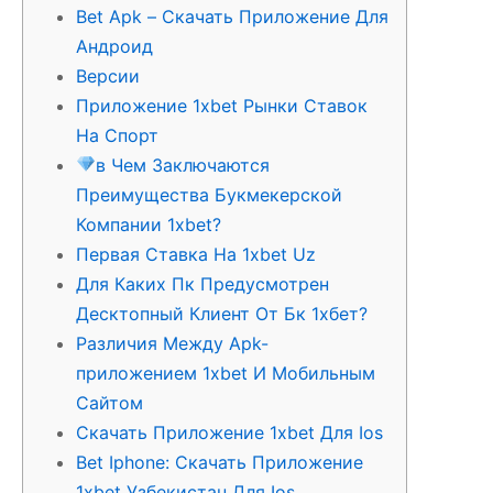
Bet Apk – Скачать Приложение Для
Андроид
Версии
Приложение 1xbet Рынки Ставок
На Спорт
в Чем Заключаются
Преимущества Букмекерской
Компании 1xbet?
Первая Ставка На 1xbet Uz
Для Каких Пк Предусмотрен
Десктопный Клиент От Бк 1хбет?
Различия Между Apk-
приложением 1xbet И Мобильным
Сайтом
Скачать Приложение 1xbet Для Ios
Bet Iphone: Скачать Приложение
1xbet Узбекистан Для Ios