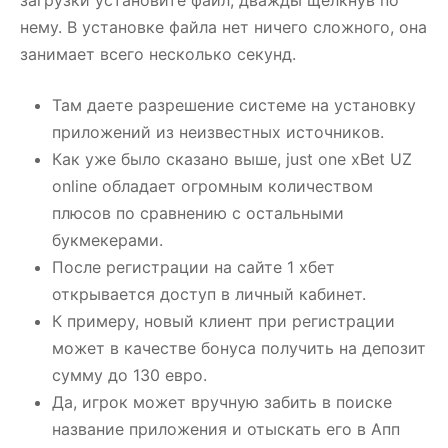
нему. В установке файла нет ничего сложного, она
занимает всего несколько секунд.
Там даете разрешение системе на установку
приложений из неизвестных источников.
Как уже было сказано выше, just one xBet UZ
online обладает огромным количеством
плюсов по сравнению с остальными
букмекерами.
После регистрации на сайте 1 хбет
открывается доступ в личный кабинет.
К примеру, новый клиент при регистрации
может в качестве бонуса получить на депозит
сумму до 130 евро.
Да, игрок может вручную забить в поиске
название приложения и отыскать его в Апп