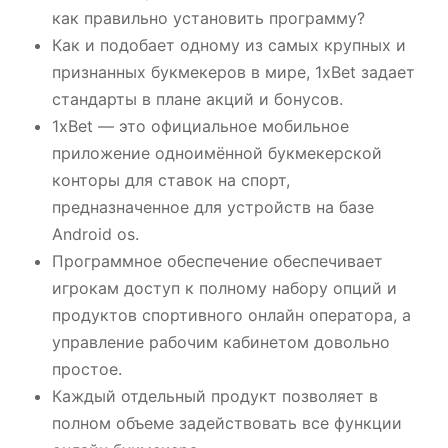
как правильно установить программу?
Как и подобает одному из самых крупных и
признанных букмекеров в мире, 1xBet задает
стандарты в плане акций и бонусов.
1xBet — это официальное мобильное
приложение одноимённой букмекерской
конторы для ставок на спорт,
предназначенное для устройств на базе
Android os.
Программное обеспечение обеспечивает
игрокам доступ к полному набору опций и
продуктов спортивного онлайн оператора, а
управление рабочим кабинетом довольно
простое.
Каждый отдельный продукт позволяет в
полном объеме задействовать все функции