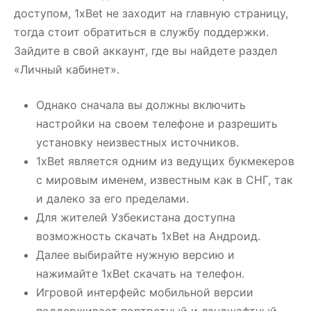
доступом, 1xBet не заходит на главную страницу,
тогда стоит обратиться в службу поддержки.
Зайдите в свой аккаунт, где вы найдете раздел
«Личный кабинет».
Однако сначала вы должны включить
настройки на своем телефоне и разрешить
установку неизвестных источников.
1xBet является одним из ведущих букмекеров
с мировым именем, известным как в СНГ, так
и далеко за его пределами.
Для жителей Узбекистана доступна
возможность скачать 1xBet на Андроид.
Далее выбирайте нужную версию и
нажимайте 1xBet скачать на телефон.
Игровой интерфейс мобильной версии
поддерживает портретный и ландшафтный