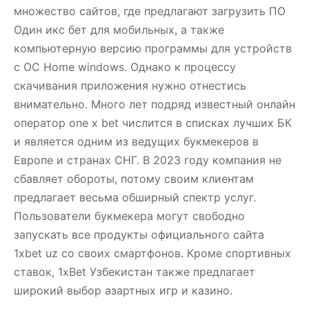
множество сайтов, где предлагают загрузить ПО
Один икс бет для мобильных, а также
компьютерную версию программы для устройств
с ОС Home windows. Однако к процессу
скачивания приложения нужно отнестись
внимательно. Много лет подряд известный онлайн
оператор one x bet числится в списках лучших БК
и является одним из ведущих букмекеров в
Европе и странах СНГ. В 2023 году компания не
сбавляет обороты, потому своим клиентам
предлагает весьма обширный спектр услуг.
Пользователи букмекера могут свободно
запускать все продукты официального сайта
1xbet uz со своих смартфонов. Кроме спортивных
ставок, 1xBet Узбекистан также предлагает
широкий выбор азартных игр и казино.