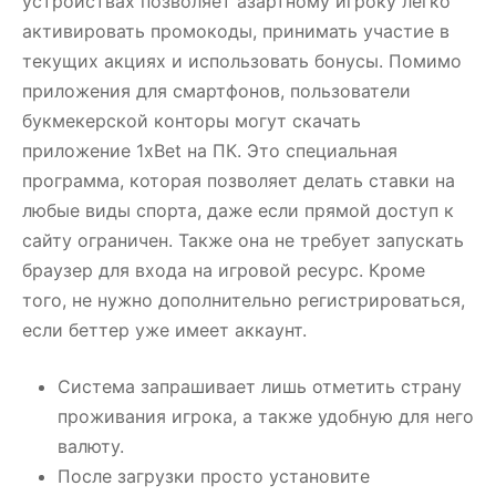
устройствах позволяет азартному игроку легко
активировать промокоды, принимать участие в
текущих акциях и использовать бонусы. Помимо
приложения для смартфонов, пользователи
букмекерской конторы могут скачать
приложение 1xBet на ПК. Это специальная
программа, которая позволяет делать ставки на
любые виды спорта, даже если прямой доступ к
сайту ограничен. Также она не требует запускать
браузер для входа на игровой ресурс. Кроме
того, не нужно дополнительно регистрироваться,
если беттер уже имеет аккаунт.
Система запрашивает лишь отметить страну
проживания игрока, а также удобную для него
валюту.
После загрузки просто установите