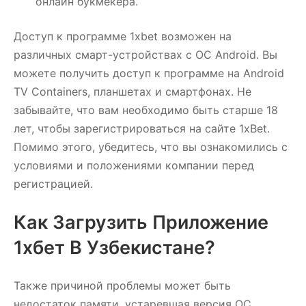
онлайн букмекера.
Доступ к программе 1xbet возможен на
различных смарт-устройствах с ОС Android. Вы
можете получить доступ к программе на Android
TV Containers, планшетах и смартфонах. Не
забывайте, что вам необходимо быть старше 18
лет, чтобы зарегистрироваться на сайте 1xBet.
Помимо этого, убедитесь, что вы ознакомились с
условиями и положениями компании перед
регистрацией.
Как Загрузить Приложение
1хбет В Узбекистане?
Также причиной проблемы может быть
недостаток памяти, устаревшая версия ОС