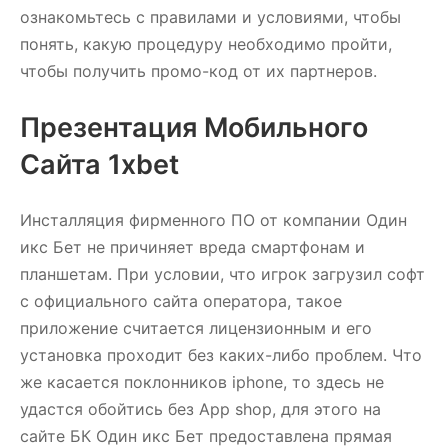
ознакомьтесь с правилами и условиями, чтобы
понять, какую процедуру необходимо пройти,
чтобы получить промо-код от их партнеров.
Презентация Мобильного
Сайта 1xbet
Инсталляция фирменного ПО от компании Один
икс Бет не причиняет вреда смартфонам и
планшетам. При условии, что игрок загрузил софт
с официального сайта оператора, такое
приложение считается лицензионным и его
установка проходит без каких-либо проблем. Что
же касается поклонников iphone, то здесь не
удастся обойтись без Аpp shop, для этого на
сайте БК Один икс Бет предоставлена прямая