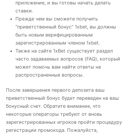
приложение, и вы готовы начать делать
ставки.
Прежде чем вы сможете получить
“приветственный бонус” 1xbet, вы должны
быть новым верифицированным
зарегистрированным членом 1xbet.
Также на сайте 1xBet существует раздел
часто задаваемых вопросов (FAQ), который
может помочь вам найти ответы на
распространенные вопросы.
После завершения первого депозита ваш
приветственный бонус будет переведен на ваш
бонусный счет. Обратите внимание, что
некоторые операторы требуют от вновь
зарегистрированных игроков пройти процедуру
регистрации промокода. Пожалуйста,