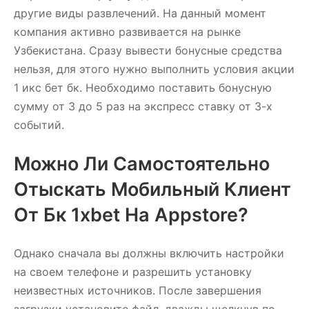
другие виды развлечений. На данный момент
компания активно развивается на рынке
Узбекистана. Сразу вывести бонусные средства
нельзя, для этого нужно выполнить условия акции
1 икс бет бк. Необходимо поставить бонусную
сумму от 3 до 5 раз на экспресс ставку от 3-х
событий.
Можно Ли Самостоятельно
Отыскать Мобильный Клиент
От Бк 1xbet На Appstore?
Однако сначала вы должны включить настройки
на своем телефоне и разрешить установку
неизвестных источников. После завершения
загрузки установите файл, дважды щелкнув по