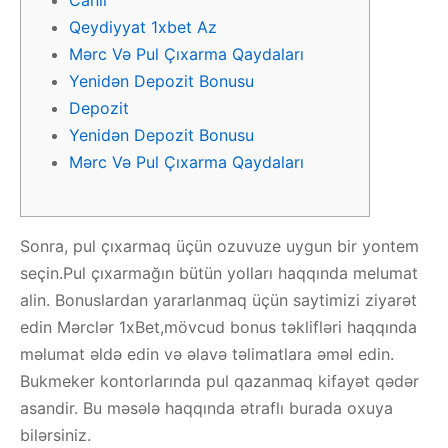
Qeydiyyat 1xbet Az
Mərc Və Pul Çıxarma Qaydaları
Yenidən Depozit Bonusu
Depozit
Yenidən Depozit Bonusu
Mərc Və Pul Çıxarma Qaydaları
Sonra, pul çıxarmaq üçün ozuvuze uygun bir yontem
seçin.Pul çıxarmağın bütün yolları haqqında melumat
alin. Bonuslardan yararlanmaq üçün saytimizi ziyarət
edin Mərclər 1xBet,mövcud bonus təklifləri haqqında
məlumat əldə edin və əlavə təlimatlara əməl edin.
Bukmeker kontorlarında pul qazanmaq kifayət qədər
asandir. Bu məsələ haqqında ətraflı burada oxuya
bilərsiniz.