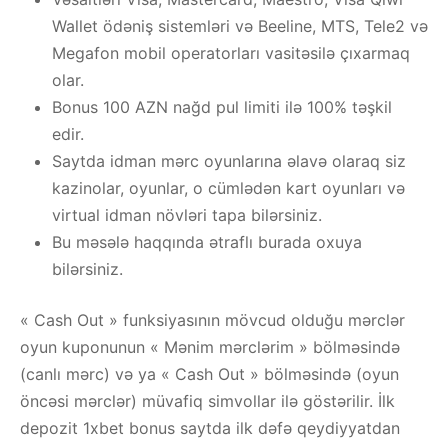
Wallet ödəniş sistemləri və Beeline, MTS, Tele2 və
Megafon mobil operatorları vasitəsilə çıxarmaq
olar.
Bonus 100 AZN nağd pul limiti ilə 100% təşkil
edir.
Saytda idman mərc oyunlarına əlavə olaraq siz
kazinolar, oyunlar, o cümlədən kart oyunları və
virtual idman növləri tapa bilərsiniz.
Bu məsələ haqqında ətraflı burada oxuya
bilərsiniz.
« Cash Out » funksiyasının mövcud olduğu mərclər
oyun kuponunun « Mənim mərclərim » bölməsində
(canlı mərc) və ya « Cash Out » bölməsində (oyun
öncəsi mərclər) müvafiq simvollar ilə göstərilir. İlk
depozit 1xbet bonus saytda ilk dəfə qeydiyyatdan