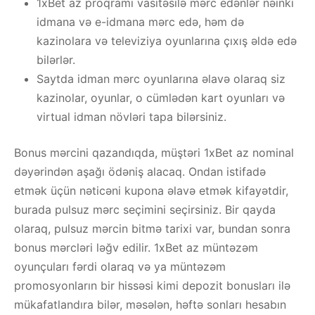
1xBet az proqramı vasitəsilə mərc edənlər nəinki
idmana və e-idmana mərc edə, həm də
kazinolara və televiziya oyunlarına çıxış əldə edə
bilərlər.
Saytda idman mərc oyunlarına əlavə olaraq siz
kazinolar, oyunlar, o cümlədən kart oyunları və
virtual idman növləri tapa bilərsiniz.
Bonus mərcini qazandıqda, müştəri 1xBet az nominal
dəyərindən aşağı ödəniş alacaq. Ondan istifadə
etmək üçün nəticəni kupona əlavə etmək kifayətdir,
burada pulsuz mərc seçimini seçirsiniz. Bir qayda
olaraq, pulsuz mərcin bitmə tarixi var, bundan sonra
bonus mərcləri ləğv edilir. 1xBet az müntəzəm
oyunçuları fərdi olaraq və ya müntəzəm
promosyonların bir hissəsi kimi depozit bonusları ilə
mükafatlandıra bilər, məsələn, həftə sonları hesabın