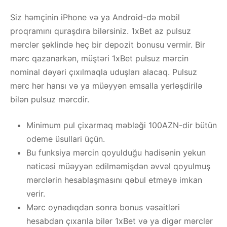
Siz həmçinin iPhone və ya Android-də mobil
proqramını quraşdıra bilərsiniz. 1xBet az pulsuz
mərclər şəklində heç bir depozit bonusu vermir. Bir
mərc qazanarkən, müştəri 1xBet pulsuz mərcin
nominal dəyəri çıxılmaqla uduşları alacaq. Pulsuz
mərc hər hansı və ya müəyyən əmsalla yerləşdirilə
bilən pulsuz mərcdir.
Minimum pul çixarmaq məbləği 100AZN-dir bütün
odeme üsullari üçün.
Bu funksiya mərcin qoyulduğu hadisənin yekun
nəticəsi müəyyən edilməmişdən əvvəl qoyulmuş
mərclərin hesablaşmasını qəbul etməyə imkan
verir.
Mərc oynadıqdan sonra bonus vəsaitləri
hesabdan çıxarıla bilər 1xBet və ya digər mərclər