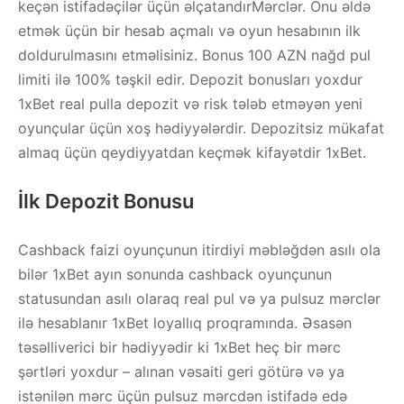
keçən istifadəçilər üçün əlçatandırMərclər. Onu əldə
etmək üçün bir hesab açmalı və oyun hesabının ilk
doldurulmasını etməlisiniz. Bonus 100 AZN nağd pul
limiti ilə 100% təşkil edir. Depozit bonusları yoxdur
1xBet real pulla depozit və risk tələb etməyən yeni
oyunçular üçün xoş hədiyyələrdir. Depozitsiz mükafat
almaq üçün qeydiyyatdan keçmək kifayətdir 1xBet.
İlk Depozit Bonusu
Cashback faizi oyunçunun itirdiyi məbləğdən asılı ola
bilər 1xBet ayın sonunda cashback oyunçunun
statusundan asılı olaraq real pul və ya pulsuz mərclər
ilə hesablanır 1xBet loyallıq proqramında. Əsasən
təsəlliverici bir hədiyyədir ki 1xBet heç bir mərc
şərtləri yoxdur – alınan vəsaiti geri götürə və ya
istənilən mərc üçün pulsuz mərcdən istifadə edə