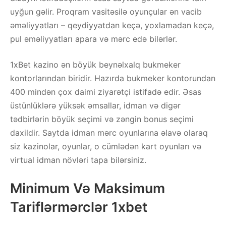
uyğun gəlir. Proqram vasitəsilə oyunçular ən vacib
əməliyyatları – qeydiyyatdan keçə, yoxlamadan keçə,
pul əməliyyatları apara və mərc edə bilərlər.
1xBet kazino ən böyük beynəlxalq bukmeker
kontorlarından biridir. Hazırda bukmeker kontorundan
400 mindən çox daimi ziyarətçi istifadə edir. Əsas
üstünlüklərə yüksək əmsallar, idman və digər
tədbirlərin böyük seçimi və zəngin bonus seçimi
daxildir. Saytda idman mərc oyunlarına əlavə olaraq
siz kazinolar, oyunlar, o cümlədən kart oyunları və
virtual idman növləri tapa bilərsiniz.
Minimum Və Maksimum
Tariflərmərclər 1xbet