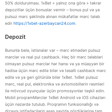
50% doldurulması. 1xBet « yalnız ona görə » təkrar
depozitlər üçün bonuslar vermir – bonus pul və ya
pulsuz mərc şəklində alınan mükafatlar mərc tələb
edir
https://1xbet-azerbaycan24.com
.
Depozit
Bununla belə, istisnalar var – mərc etmədən pulsuz
mərclər və real pul cashback. Heç bir mərc tələbləri
olmayan pulsuz mərclər hər hansı və ya müəyyən bir
hadisə üçün mərc edilə bilər və təsəlli cashback mərc
edilə və ya geri götürülə bilər 1xBet. 1xBet pulsuz
mərc, real pul, elektronika və avtomobillərin rəsmləri
ilə mövcud oyunçular üçün promosyonlar təşkil edin.
Mobil proqramMərclər 1xBet Android və iOS cihazları
üçün nəzərdə tutulub. Proqramın funksionallığı və
dizaynı istifadəçilərin əsas saytda gördüklərinə tam