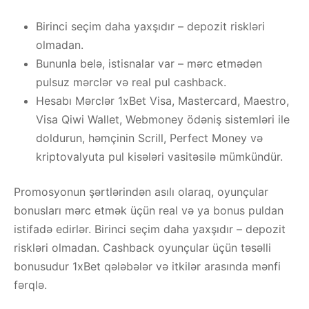
Birinci seçim daha yaxşıdır – depozit riskləri
olmadan.
Bununla belə, istisnalar var – mərc etmədən
pulsuz mərclər və real pul cashback.
Hesabı Mərclər 1xBet Visa, Mastercard, Maestro,
Visa Qiwi Wallet, Webmoney ödəniş sistemləri ile
doldurun, həmçinin Scrill, Perfect Money və
kriptovalyuta pul kisələri vasitəsilə mümkündür.
Promosyonun şərtlərindən asılı olaraq, oyunçular
bonusları mərc etmək üçün real və ya bonus puldan
istifadə edirlər. Birinci seçim daha yaxşıdır – depozit
riskləri olmadan. Cashback oyunçular üçün təsəlli
bonusudur 1xBet qələbələr və itkilər arasında mənfi
fərqlə.