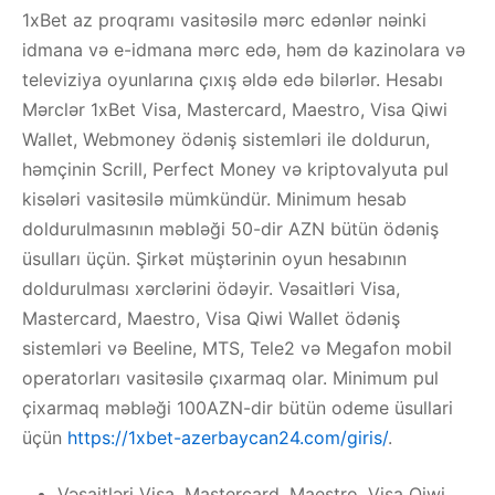
1xBet az proqramı vasitəsilə mərc edənlər nəinki
idmana və e-idmana mərc edə, həm də kazinolara və
televiziya oyunlarına çıxış əldə edə bilərlər. Hesabı
Mərclər 1xBet Visa, Mastercard, Maestro, Visa Qiwi
Wallet, Webmoney ödəniş sistemləri ile doldurun,
həmçinin Scrill, Perfect Money və kriptovalyuta pul
kisələri vasitəsilə mümkündür. Minimum hesab
doldurulmasının məbləği 50-dir AZN bütün ödəniş
üsulları üçün. Şirkət müştərinin oyun hesabının
doldurulması xərclərini ödəyir. Vəsaitləri Visa,
Mastercard, Maestro, Visa Qiwi Wallet ödəniş
sistemləri və Beeline, MTS, Tele2 və Megafon mobil
operatorları vasitəsilə çıxarmaq olar. Minimum pul
çixarmaq məbləği 100AZN-dir bütün odeme üsullari
üçün
https://1xbet-azerbaycan24.com/giris/
.
Vəsaitləri Visa, Mastercard, Maestro, Visa Qiwi