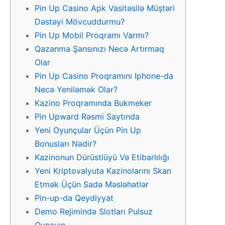
Pin Up Casino Apk Vasitəsilə Müştəri
Dəstəyi Mövcuddurmu?
Pin Up Mobil Proqramı Varmı?
Qazanma Şansınızı Necə Artırmaq
Olar
Pin Up Casino Proqramını Iphone-da
Necə Yeniləmək Olar?
Kazino Proqramında Bukmeker
Pin Upward Rəsmi Saytında
Yeni Oyunçular Üçün Pin Up
Bonusları Nədir?
Kazinonun Dürüstlüyü Və Etibarlılığı
Yeni Kriptovalyuta Kazinolarını Skan
Etmək Üçün Sadə Məsləhətlər
Pin-up-da Qeydiyyat
Demo Rejimində Slotları Pulsuz
Oynayın