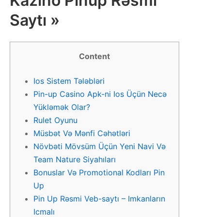
Kazino Pinup Rəsmi
Saytı »
Content
Ios Sistem Tələbləri
Pin-up Casino Apk-ni Ios Üçün Necə
Yükləmək Olar?
Rulet Oyunu
Müsbət Və Mənfi Cəhətləri
Növbəti Mövsüm Üçün Yeni Navi Və
Team Nature Siyahıları
Bonuslar Və Promotional Kodları Pin
Up
Pin Up Rəsmi Veb-saytı – Imkanların
Icmalı