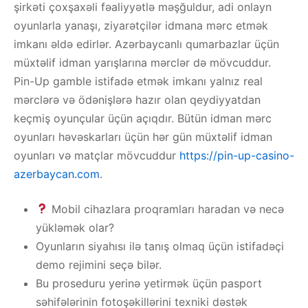
şirkəti çoxşaxəli fəaliyyətlə məşğuldur, adi onlayn
oyunlarla yanaşı, ziyarətçilər idmana mərc etmək
imkanı əldə edirlər. Azərbaycanlı qumarbazlar üçün
müxtəlif idman yarışlarına mərclər də mövcuddur.
Pin-Up gamble istifadə etmək imkanı yalnız real
mərclərə və ödənişlərə hazır olan qeydiyyatdan
keçmiş oyunçular üçün açıqdır. Bütün idman mərc
oyunları həvəskarları üçün hər gün müxtəlif idman
oyunları və matçlar mövcuddur
https://pin-up-casino-
azerbaycan.com
.
Mobil cihazlara proqramları haradan və necə
yükləmək olar?
Oyunların siyahısı ilə tanış olmaq üçün istifadəçi
demo rejimini seçə bilər.
Bu proseduru yerinə yetirmək üçün pasport
səhifələrinin fotoşəkillərini texniki dəstək