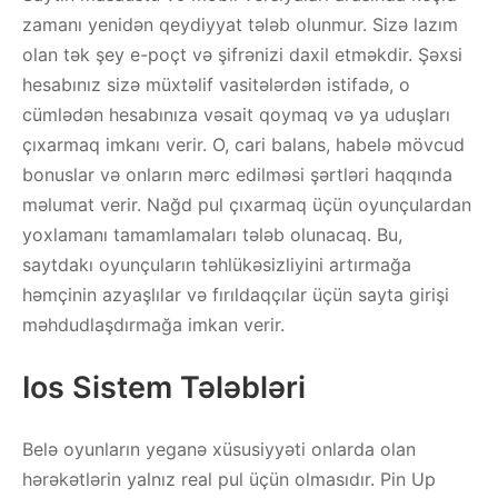
zamanı yenidən qeydiyyat tələb olunmur. Sizə lazım
olan tək şey e-poçt və şifrənizi daxil etməkdir. Şəxsi
hesabınız sizə müxtəlif vasitələrdən istifadə, o
cümlədən hesabınıza vəsait qoymaq və ya uduşları
çıxarmaq imkanı verir. O, cari balans, habelə mövcud
bonuslar və onların mərc edilməsi şərtləri haqqında
məlumat verir. Nağd pul çıxarmaq üçün oyunçulardan
yoxlamanı tamamlamaları tələb olunacaq. Bu,
saytdakı oyunçuların təhlükəsizliyini artırmağa
həmçinin azyaşlılar və fırıldaqçılar üçün sayta girişi
məhdudlaşdırmağa imkan verir.
Ios Sistem Tələbləri
Belə oyunların yeganə xüsusiyyəti onlarda olan
hərəkətlərin yalnız real pul üçün olmasıdır. Pin Up