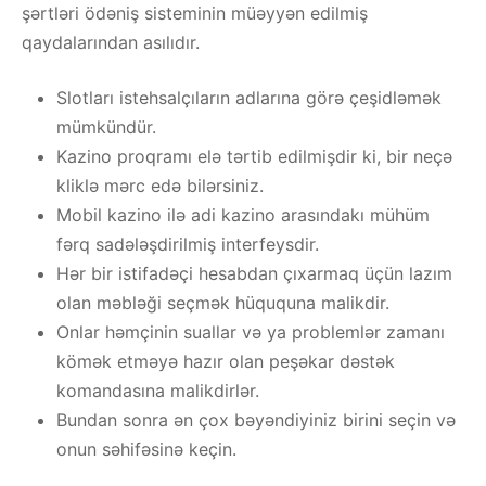
şərtləri ödəniş sisteminin müəyyən edilmiş
qaydalarından asılıdır.
Slotları istehsalçıların adlarına görə çeşidləmək
mümkündür.
Kazino proqramı elə tərtib edilmişdir ki, bir neçə
kliklə mərc edə bilərsiniz.
Mobil kazino ilə adi kazino arasındakı mühüm
fərq sadələşdirilmiş interfeysdir.
Hər bir istifadəçi hesabdan çıxarmaq üçün lazım
olan məbləği seçmək hüququna malikdir.
Onlar həmçinin suallar və ya problemlər zamanı
kömək etməyə hazır olan peşəkar dəstək
komandasına malikdirlər.
Bundan sonra ən çox bəyəndiyiniz birini seçin və
onun səhifəsinə keçin.