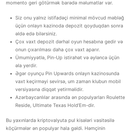
momento geri götürmək barədə məlumatlar var.
Siz onu yalnız istifadəçi minimal mövcud məbləğ
üçün onlayn kazinoda depozit qoyduqdan sonra
əldə edə bilərsiniz.
Çox vaxt depozit dərhal oyun hesabına gedir və
onun çıxarılması daha çox vaxt aparır.
Ümumiyyətlə, Pin-Up istirahət və əyləncə üçün
əla yerdir.
Əgər oyunçu Pin Upwards onlayn kazinosunda
vaxt keçirməyi sevirsə, um zaman klubun mobil
versiyasına diqqət yetirməlidir.
Azərbaycanlılar arasında ən populyarları Roulette
Reside, Ultimate Texas Hold’Em-dir.
Bu yaxınlarda kriptovalyuta pul kisələri vasitəsilə
köçürmələr ən populyar hala gəldi. Həmçinin