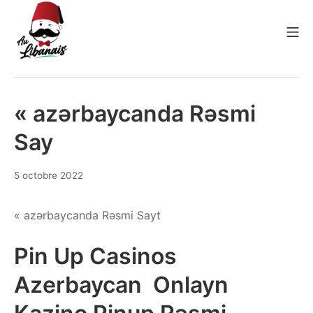
Aller
au
Me
contenu
Au Libanais
« azərbaycanda Rəsmi
Say
21
5 octobre 2022
janvier
2024
« azərbaycanda Rəsmi Sayt
Pin Up Casinos
Azerbaycan ️ Onlayn