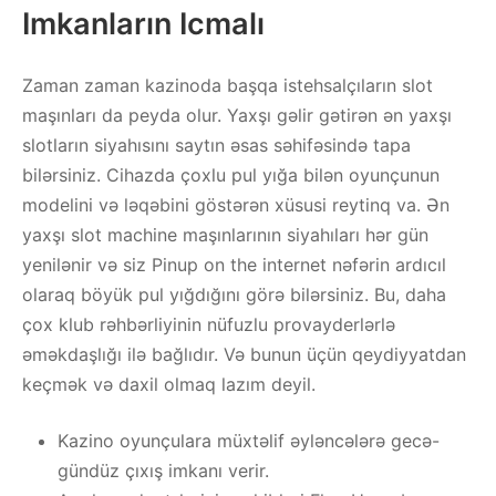
Imkanların Icmalı
Zaman zaman kazinoda başqa istehsalçıların slot
maşınları da peyda olur. Yaxşı gəlir gətirən ən yaxşı
slotların siyahısını saytın əsas səhifəsində tapa
bilərsiniz. Cihazda çoxlu pul yığa bilən oyunçunun
modelini və ləqəbini göstərən xüsusi reytinq va. Ən
yaxşı slot machine maşınlarının siyahıları hər gün
yenilənir və siz Pinup on the internet nəfərin ardıcıl
olaraq böyük pul yığdığını görə bilərsiniz. Bu, daha
çox klub rəhbərliyinin nüfuzlu provayderlərlə
əməkdaşlığı ilə bağlıdır. Və bunun üçün qeydiyyatdan
keçmək və daxil olmaq lazım deyil.
Kazino oyunçulara müxtəlif əyləncələrə gecə-
gündüz çıxış imkanı verir.