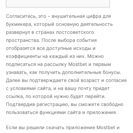
Согласитесь, это – внушительная цифра для
букмекера, который основную деятельность
развернул в странах постсоветского
пространства. После выбора события
отобразятся все доступные исходы и
коэффициенты на каждый из них. Можно
подписаться на рассылку Mostbet и первым
узнавать, как получить дополнительные бонусы.
Далее вы подтверждаете свой возраст и согласие
с условиями сайта, и на вашу почту придет
ссылка, по которой нужно будет перейти.
Подтвердив регистрацию, вы сможете свободно
пользоваться функциями сайта и приложения.
Если вы решили скачать приложение Mostbet и