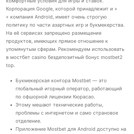
комфортные условия для игры и ставок.
Корпорация Google, которой принадлежит и »
« компания Android, имеет очень строгую
политику по части азартных игр и букмекерства.
На её сервисах запрещено размещение
продуктов, имеющих прямое отношение к
упомянутым сферам. Рекомендуем использовать
в мостбет casino бездепозитный бонус mostbet2
top.
Букмекерская контора Mostbet — это
глобальный игорный оператор, работающий
по офшорной лицензии Кюрасао.
Этому мешают технические работы,
проблемы с интернетом и само страновое
отделение.
Приложение Mostbet для Android доступно на