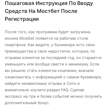
Пошаговая Инструкция По Вводу
Средств На Мостбет После
Регистрации
После того, как программа будет загружена,
иконка Mostbet появится на рабочем столе
смартфона. Как видите, у букмекера есть свои
преимущества и свои недостатки, которые, по
отзывам клиентов за последний год, он старается
уменьшить или вообще свести к минимуму. Если
вы решили стать клиентом компании, вначале
ознакомьтесь с информацией о самом букмекере,
найдите независимые отзывы в Сети и
внимательно изучите раздел FAQ. Сделав
экспресс на три и более событий можно получить
дополнительный бонус.