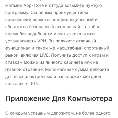
магазин App-store и оттуда возьмите нужную
программу. Основным преимуществом
приложений является конфиденциальный и
абсолютно безопасный вход на сайт в любое
время без надобности искать зеркала или
устанавливать VPN. Вы получите отличный
функционал и такой же масштабный спортивный
рынок, включая LIVE. Получить доступ к играм и
ставкам можно из личного кабинета или на
главной странице. Минимальная сумма депозита
для всех электронных и банковских методов
составляет €15.
Приложение Для Компьютера
С каждым успешным депозитом, не более одного