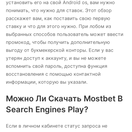
установить его на свой Android os, вам нужно
понимать, что нужно для ставок. Этот обзор
расскажет вам, как поставить свою первую
ставку и что для этого нужно. При лобом из
выбранных способов пользователь может ввести
промокод, чтобы получить дополнительную
выгоду от букмекерской конторы. Если у вас
утерян доступ к аккаунту, и вы не можете
вспомнить свой пароль, доступна функция
восстановления с помощью контактной
информации, которую вы указали.
Можно Ли Скачать Mostbet В
Search Engines Play?
Если в личном кабинете статус запроса не