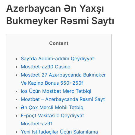
Azerbaycan Ən Yaxşı
Bukmeyker Rəsmi Saytı
Content
Saytda Addım-addım Qeydiyyat:
Mostbet-az90 Casino
Mostbet-27 Azərbaycanda Bukmeker
Və Kazino Bonus 550+250f
Ios Üçün Mostbet Mərc Tətbiqi
Mostbet – Azərbaycanda Rəsmi Sayt
Ən Çox Mərcli Mobil Tətbiq
E-poçt Vasitəsilə Qeydiyyat
Mostbet-az91
Yeni Istifadəçilər Üçün Salamlama