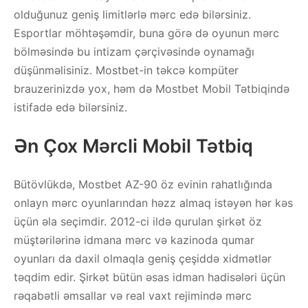
olduğunuz geniş limitlərlə mərc edə bilərsiniz.
Esportlar möhtəşəmdir, buna görə də oyunun mərc
bölməsində bu intizam çərçivəsində oynamağı
düşünməlisiniz. Mostbet-in təkcə kompüter
brauzerinizdə yox, həm də Mostbet Mobil Tətbiqində
istifadə edə bilərsiniz.
Ən Çox Mərcli Mobil Tətbiq
Bütövlükdə, Mostbet AZ-90 öz evinin rahatlığında
onlayn mərc oyunlarından həzz almaq istəyən hər kəs
üçün əla seçimdir. 2012-ci ildə qurulan şirkət öz
müştərilərinə idmana mərc və kazinoda qumar
oyunları da daxil olmaqla geniş çeşiddə xidmətlər
təqdim edir. Şirkət bütün əsas idman hadisələri üçün
rəqabətli əmsallar və real vaxt rejimində mərc