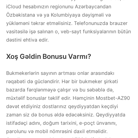
iCloud hesabınızın regionunu Azərbaycandan
Özbəkistana və ya Kolumbiyaya dəyişməli və
yükləməni təkrar etməlisiniz. Telefonunuzda brauzer
vasitəsilə işə salınan o, veb-sayt funksiyalarının bütün
dəstini ehtiva edir.
Xoş Gəldin Bonusu Varmı?
Bukmekerlərin sayının artması onlar arasındakı
rəqabəti də gücləndirir. Hər bir bukmeker şirkəti
bazarda fərqlənməyə çalışır və bu səbəblə də,
müxtəlif bonuslar təklif edir. Həmçinin Mostbet-AZ90
dəvət etdiyiniz dostlarınız qeydiyyatdan keçdiyi
zaman siz də bonus əldə edəcəksiniz. Qeydiyyatda
istifadəçi adını, doğum tarixini, e-poçt ünvanını,
parolunu və mobil nömrəsini daxil etməlidir.