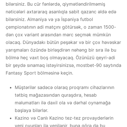
bilərsiniz. Bu cür fənlərdə, qiymətləndirilməmiş
nəticələri axtararaq asanlıqla sabit qazanc əldə edə
bilərsiniz. Almaniya və ya İspaniya futbol
çempionatının adi matçını götürsək, o zaman 1500-
dən çox variant arasından mərc seçmək mümkün
olacaq. Dünyadakı bütün peşəkar və bir çox həvəskar
yarışmaları özündə birləşdirən nəhəng bir sıra ilə bu
bölmə heç vaxt boş olmayacaq. Özünüzü qeyri-adi
bir şeydə sınamaq istəyirsinizsə, mostbet-90 saytında
Fantasy Sport bölməsinə keçin.
Müştərilər sadəcə olaraq proqramı cihazlarının
tətbiq mağazasından quraşdıra, hesab
məlumatları ilə daxil ola və dərhal oynamağa
başlaya bilərlər.
Kazino və Canlı Kazino tez-tez provayderlərin
yeni oyunları ilə yenilənir, buna görə də bu