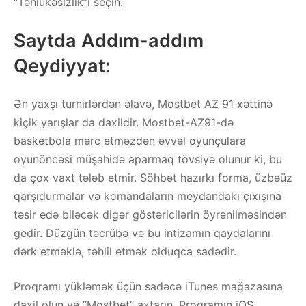
“Təhlükəsizlik”i seçin.
Saytda Addım-addım
Qeydiyyat:
Ən yaxşı turnirlərdən əlavə, Mostbet AZ 91 xəttinə
kiçik yarışlar da daxildir. Mostbet-AZ91-də
basketbola mərc etməzdən əvvəl oyunçulara
oyunöncəsi müşahidə aparmaq tövsiyə olunur ki, bu
da çox vaxt tələb etmir. Söhbət hazırkı forma, üzbəüz
qarşıdurmalar və komandaların meydandakı çıxışına
təsir edə biləcək digər göstəricilərin öyrənilməsindən
gedir. Düzgün təcrübə və bu intizamın qaydalarını
dərk etməklə, təhlil etmək olduqca sadədir.
Proqramı yükləmək üçün sadəcə iTunes mağazasına
daxil olun və “Mostbet” axtarın. Proqramın iOS