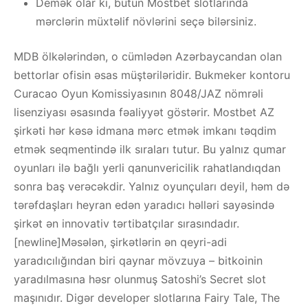
Demək olar ki, bütün Mostbet slotlarında
mərclərin müxtəlif növlərini seçə bilərsiniz.
MDB ölkələrindən, o cümlədən Azərbaycandan olan
bettorlar ofisin əsas müştəriləridir. Bukmeker kontoru
Curacao Oyun Komissiyasının 8048/JAZ nömrəli
lisenziyası əsasında fəaliyyət göstərir. Mostbet AZ
şirkəti hər kəsə idmana mərc etmək imkanı təqdim
etmək seqmentində ilk sıraları tutur. Bu yalnız qumar
oyunları ilə bağlı yerli qanunvericilik rahatlandıqdan
sonra baş verəcəkdir. Yalnız oyunçuları deyil, həm də
tərəfdaşları heyran edən yaradıcı həlləri sayəsində
şirkət ən innovativ tərtibatçılar sırasındadır.
[newline]Məsələn, şirkətlərin ən qeyri-adi
yaradıcılığından biri qaynar mövzuya – bitkoinin
yaradılmasına həsr olunmuş Satoshi’s Secret slot
maşınıdır. Digər developer slotlarına Fairy Tale, The