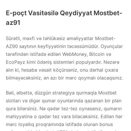
E-poçt Vasitəsilə Qeydiyyat Mostbet-
az91
Sürətli, məxfi və təhlükəsiz əməliyyatlar Mostbet-
AZ90 saytının keyfiyyətinin təcəssümüdür. Oyunçular
tərəfindən istifadə edilən WebMoney, Bitcoin və
EcoPayz kimi ödəniş sistemləri populyardır. Nəzərə
alın ki, hesaba vəsait köçürsəniz, onu dərhal çıxara
bilməyəcəksiniz, ən azı bir mərc qoymalı olacaqsınız.
Bəli, əlbəttə, düzgün strategiya qurmaqla Mostbet
slotları və digər qumar oyunlarında qazanan bir plan
qura bilərsiniz. Nə qədər tez-tez oynasanız, qumarın
mahiyyətinə o qədər tez vara biləcəksiniz. Edilən hər
mərc loyallıq proqramında istifadə olunan bonus