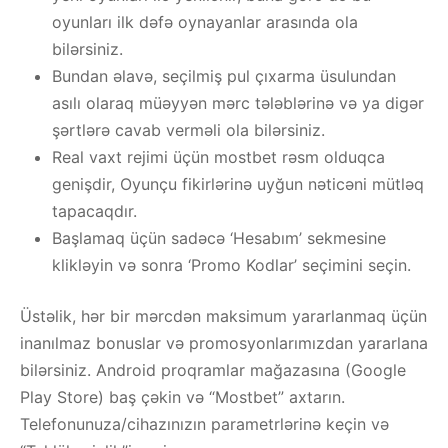
oyunları ilk dəfə oynayanlar arasında ola
bilərsiniz.
Bundan əlavə, seçilmiş pul çıxarma üsulundan
asılı olaraq müəyyən mərc tələblərinə və ya digər
şərtlərə cavab verməli ola bilərsiniz.
Real vaxt rejimi üçün mostbet rəsm olduqca
genişdir, Oyunçu fikirlərinə uyğun nəticəni mütləq
tapacaqdır.
Başlamaq üçün sadəcə ‘Hesabım’ sekmesine
klikləyin və sonra ‘Promo Kodlar’ seçimini seçin.
Üstəlik, hər bir mərcdən maksimum yararlanmaq üçün
inanılmaz bonuslar və promosyonlarımızdan yararlana
bilərsiniz. Android proqramlar mağazasına (Google
Play Store) baş çəkin və “Mostbet” axtarın.
Telefonunuza/cihazınızın parametrlərinə keçin və