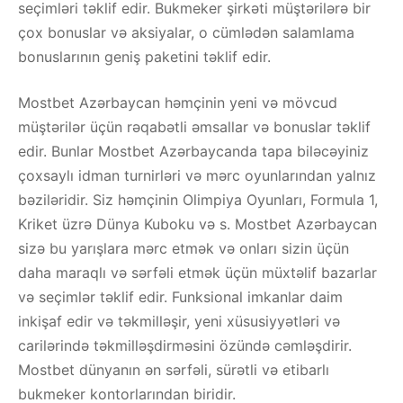
seçimləri təklif edir. Bukmeker şirkəti müştərilərə bir
çox bonuslar və aksiyalar, o cümlədən salamlama
bonuslarının geniş paketini təklif edir.
Mostbet Azərbaycan həmçinin yeni və mövcud
müştərilər üçün rəqabətli əmsallar və bonuslar təklif
edir. Bunlar Mostbet Azərbaycanda tapa biləcəyiniz
çoxsaylı idman turnirləri və mərc oyunlarından yalnız
bəziləridir. Siz həmçinin Olimpiya Oyunları, Formula 1,
Kriket üzrə Dünya Kuboku və s. Mostbet Azərbaycan
sizə bu yarışlara mərc etmək və onları sizin üçün
daha maraqlı və sərfəli etmək üçün müxtəlif bazarlar
və seçimlər təklif edir. Funksional imkanlar daim
inkişaf edir və təkmilləşir, yeni xüsusiyyətləri və
carilərində təkmilləşdirməsini özündə cəmləşdirir.
Mostbet dünyanın ən sərfəli, sürətli və etibarlı
bukmeker kontorlarından biridir.