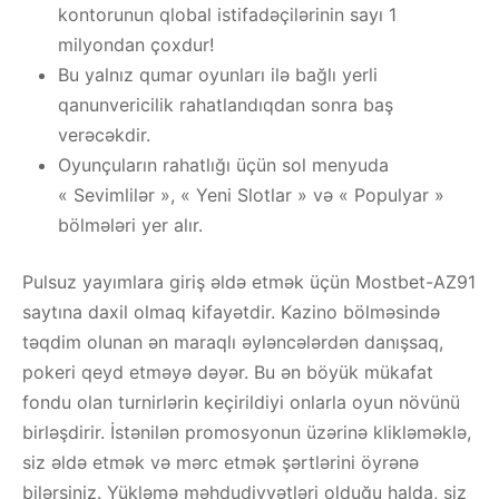
kontorunun qlobal istifadəçilərinin sayı 1
milyondan çoxdur!
Bu yalnız qumar oyunları ilə bağlı yerli
qanunvericilik rahatlandıqdan sonra baş
verəcəkdir.
Oyunçuların rahatlığı üçün sol menyuda
« Sevimlilər », « Yeni Slotlar » və « Populyar »
bölmələri yer alır.
Pulsuz yayımlara giriş əldə etmək üçün Mostbet-AZ91
saytına daxil olmaq kifayətdir. Kazino bölməsində
təqdim olunan ən maraqlı əyləncələrdən danışsaq,
pokeri qeyd etməyə dəyər. Bu ən böyük mükafat
fondu olan turnirlərin keçirildiyi onlarla oyun növünü
birləşdirir. İstənilən promosyonun üzərinə klikləməklə,
siz əldə etmək və mərc etmək şərtlərini öyrənə
bilərsiniz. Yükləmə məhdudiyyətləri olduğu halda, siz