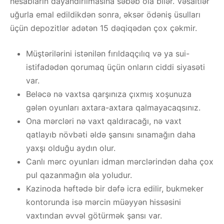
hesabların dayandırılmasına səbəb ola bilər. Vəsaitlər
uğurla emal edildikdən sonra, əksər ödəniş üsulları
üçün depozitlər adətən 15 dəqiqədən çox çəkmir.
Müştərilərini istənilən fırıldaqçılıq və ya sui-
istifadədən qorumaq üçün onların ciddi siyasəti
var.
Beləcə nə vaxtsa qarşınıza çıxmış xoşunuza
gələn oyunları axtara-axtara qalmayacaqsınız.
Ona mərcləri nə vaxt qaldıracağı, nə vaxt
qatlayıb növbəti əldə şansını sınamağın daha
yaxşı olduğu aydın olur.
Canlı mərc oyunları idman mərclərindən daha çox
pul qazanmağın əla yoludur.
Kazinoda həftədə bir dəfə icra edilir, bukmeker
kontorunda isə mərcin müəyyən hissəsini
vaxtından əvvəl götürmək şansı var.