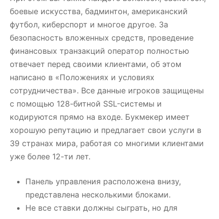
боевые искусства, бадминтон, американский
футбол, киберспорт и многое другое. За
безопасность вложенных средств, проведение
финансовых транзакций оператор полностью
отвечает перед своими клиентами, об этом
написано в «Положениях и условиях
сотрудничества». Все данные игроков защищены
с помощью 128-битной SSL-системы и
кодируются прямо на входе. Букмекер имеет
хорошую репутацию и предлагает свои услуги в
39 странах мира, работая со многими клиентами
уже более 12-ти лет.
Панель управления расположена внизу,
представлена несколькими блоками.
Не все ставки должны сыграть, но для