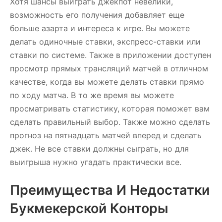
Хотя шансы выиграть джекпот невелики,
возможность его получения добавляет еще
больше азарта и интереса к игре. Вы можете
делать одиночные ставки, экспресс-ставки или
ставки по системе. Также в приложении доступен
просмотр прямых трансляций матчей в отличном
качестве, когда вы можете делать ставки прямо
по ходу матча. В то же время вы можете
просматривать статистику, которая поможет вам
сделать правильный выбор. Также можно сделать
прогноз на пятнадцать матчей вперед и сделать
джек. Не все ставки должны сыграть, но для
выигрыша нужно угадать практически все.
Преимущества И Недостатки
Букмекерской Конторы