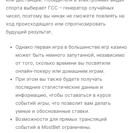
спорта выбирает ГСС – генератор случайных
чисел, поэтому вы никак не сможете повлиять на
ход происходящего или спрогнозировать
будущий результат.
Однако первая игра в большинстве игр казино
может быть немного запутанной, независимо
от того, сколько времени вы посвятили
онлайн-покеру или домашним играм.
При этом вы также будете получать
последние статистические данные и
информацию, чтобы оставаться в курсе
событий игры, что позволит вам делать
умные и обоснованные ставки.
Возможности для прямых трансляций
событий в MostBet ограничены.