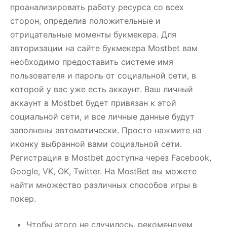
проанализировать работу ресурса со всех
сторон, определив положительные и
отрицательные моменты букмекера. Для
авторизации на сайте букмекера Mostbet вам
необходимо предоставить системе имя
пользователя и пароль от социальной сети, в
которой у вас уже есть аккаунт. Ваш личный
аккаунт в Mostbet будет привязан к этой
социальной сети, и все личные данные будут
заполнены автоматически. Просто нажмите на
иконку выбранной вами социальной сети.
Регистрация в Mostbet доступна через Facebook,
Google, VK, OK, Twitter. На MostBet вы можете
найти множество различных способов игры в
покер.
Чтобы этого не случилось, рекомендуем