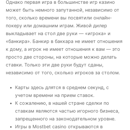
Однако первая игра в большинстве игр казино
может быть немного запутанной, независимо от
того, сколько времени вы посвятили онлайн-
покеру или домашним играм. Живой дилер
выкладывает на стол две руки — «игрока» и
«банкира». Банкир в баккара не имеет отношения
к дому, а игрок не имеет отношения к вам — это
просто две стороны, на которые можно делать
ставки. Только эти две руки будут сданы,
независимо от того, сколько игроков за столом.
Карты здесь длятся в среднем секунд, с
учетом времени на прием ставок.
К сожалению, в нашей стране сделки по
ставкам являются частью игорного бизнеса,
запрещенного на законодательном уровне.
Игры в Mostbet casino открываются в