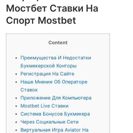
Мостбет Ставки На
Спорт Mostbet
Content
Преимущества И Недостатки
Букмекерской Конторы
Регистрация На Сайте
Наше Мнение Об Операторе
Ставок
Приложение Для Компьютера
Mostbet Live Ставки
Система Бонусов Букмекера
Через Социальные Сети
Виртуальная Игра Aviator На