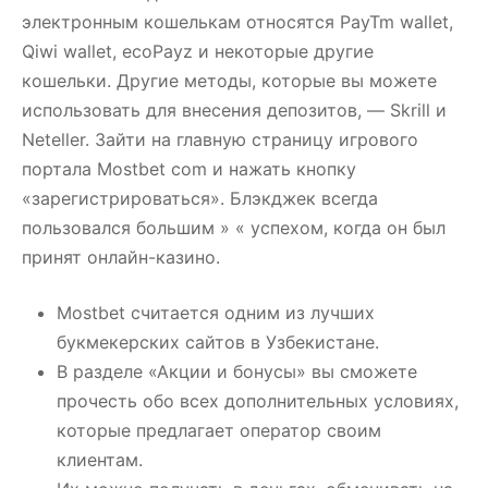
электронным кошелькам относятся PayTm wallet,
Qiwi wallet, ecoPayz и некоторые другие
кошельки. Другие методы, которые вы можете
использовать для внесения депозитов, — Skrill и
Neteller. Зайти на главную страницу игрового
портала Mostbet com и нажать кнопку
«зарегистрироваться». Блэкджек всегда
пользовался большим » « успехом, когда он был
принят онлайн-казино.
Mostbet считается одним из лучших
букмекерских сайтов в Узбекистане.
В разделе «Акции и бонусы» вы сможете
прочесть обо всех дополнительных условиях,
которые предлагает оператор своим
клиентам.