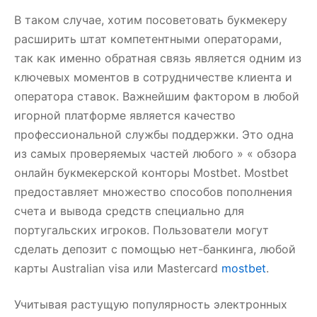
В таком случае, хотим посоветовать букмекеру
расширить штат компетентными операторами,
так как именно обратная связь является одним из
ключевых моментов в сотрудничестве клиента и
оператора ставок. Важнейшим фактором в любой
игорной платформе является качество
профессиональной службы поддержки. Это одна
из самых проверяемых частей любого » « обзора
онлайн букмекерской конторы Mostbet. Mostbet
предоставляет множество способов пополнения
счета и вывода средств специально для
португальских игроков. Пользователи могут
сделать депозит с помощью нет-банкинга, любой
карты Australian visa или Mastercard
mostbet
.
Учитывая растущую популярность электронных