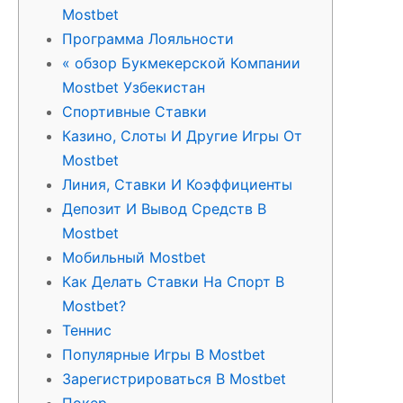
Mostbet
Программа Лояльности
« обзор Букмекерской Компании
Mostbet Узбекистан
Спортивные Ставки
Казино, Слоты И Другие Игры От
Mostbet
Линия, Ставки И Коэффициенты
Депозит И Вывод Средств В
Mostbet
Мобильный Mostbet
Как Делать Ставки На Спорт В
Mostbet?
Теннис
Популярные Игры В Mostbet
Зарегистрироваться В Mostbet
Покер