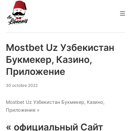
Aller
au
Me
contenu
Au Libanais
Mostbet Uz Узбекистан
Букмекер, Казино,
Приложение
22
30 octobre 2022
janvier
2024
Mostbet Uz Узбекистан Букмекер, Казино,
Приложение »
« официальный Сайт