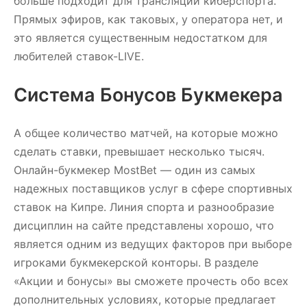
больше подходит для трансляции киберспорта.
Прямых эфиров, как таковых, у оператора нет, и
это является существенным недостатком для
любителей ставок-LIVE.
Система Бонусов Букмекера
А общее количество матчей, на которые можно
сделать ставки, превышает несколько тысяч.
Онлайн-букмекер MostBet — один из самых
надежных поставщиков услуг в сфере спортивных
ставок на Кипре. Линия спорта и разнообразие
дисциплин на сайте представлены хорошо, что
является одним из ведущих факторов при выборе
игроками букмекерской конторы. В разделе
«Акции и бонусы» вы сможете прочесть обо всех
дополнительных условиях, которые предлагает