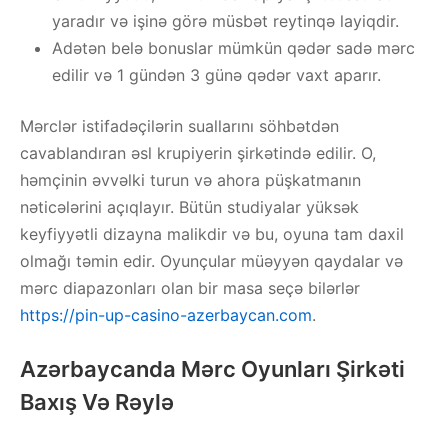
yaradır və işinə görə müsbət reytinqə layiqdir.
Adətən belə bonuslar mümkün qədər sadə mərc
edilir və 1 gündən 3 günə qədər vaxt aparır.
Mərclər istifadəçilərin suallarını söhbətdən
cavablandıran əsl krupiyerin şirkətində edilir. O,
həmçinin əvvəlki turun və ahora püşkatmanın
nəticələrini açıqlayır. Bütün studiyalar yüksək
keyfiyyətli dizayna malikdir və bu, oyuna tam daxil
olmağı təmin edir. Oyunçular müəyyən qaydalar və
mərc diapazonları olan bir masa seçə bilərlər
https://pin-up-casino-azerbaycan.com
.
Azərbaycanda Mərc Oyunları Şirkəti
Baxış Və Rəylə