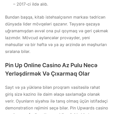
– 2017-ci ildə alıb.
Bundan başqa, kitab istehsalçısının markası tədricən
dünyada lider mövqeləri qazanır. Təyyarə qəzaya
uğramamışdan əvvəl ona pul qoymaq və geri çəkmək
lazımdır. Mövcud əyləncələr provayder, yeni
məhsullar və bir həftə və ya ay ərzində ən məşhurları
sıralana bilər.
Pin Up Online Casino Az Pulu Necə
Yerləşdirmək Və Çıxarmaq Olar
Sayt və ya yüklənə bilən proqram vasitəsilə rahat
giriş sizə kazino ilə daim əlaqə saxlamağa olanak
verir. Oyunların siyahısı ilə tanış olmaq üçün istifadəçi
demonstration rejimini seçə bilər. Pin Upwards casino