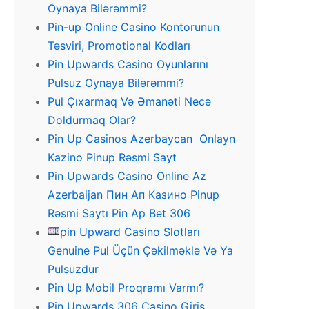
Oynaya Bilərəmmi?
Pin-up Online Casino Kontorunun
Təsviri, Promotional Kodları
Pin Upwards Casino Oyunlarını
Pulsuz Oynaya Bilərəmmi?
Pul Çıxarmaq Və Əmanəti Necə
Doldurmaq Olar?
Pin Up Casinos Azerbaycan ️ Onlayn
Kazino Pinup Rəsmi Sayt
Pin Upwards Casino Online Az
Azerbaijan Пин Ап Казино Pinup
Rəsmi Saytı Pin Ap Bet 306
pin Upward Casino Slotları
Genuine Pul Üçün Çəkilməklə Və Ya
Pulsuzdur
Pin Up Mobil Proqramı Varmı?
Pin Upwards 306 Casino Giriş