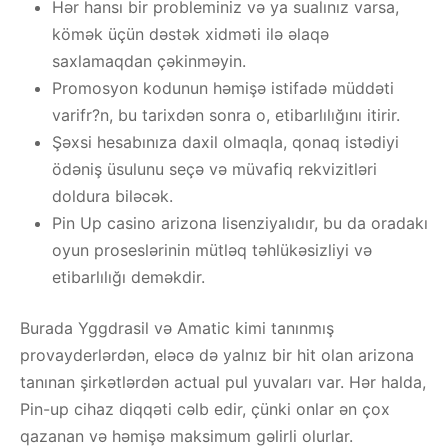
Hər hansı bir probleminiz və ya sualınız varsa,
kömək üçün dəstək xidməti ilə əlaqə
saxlamaqdan çəkinməyin.
Promosyon kodunun həmişə istifadə müddəti
varifr?n, bu tarixdən sonra o, etibarlılığını itirir.
Şəxsi hesabınıza daxil olmaqla, qonaq istədiyi
ödəniş üsulunu seçə və müvafiq rekvizitləri
doldura biləcək.
Pin Up casino arizona lisenziyalıdır, bu da oradakı
oyun proseslərinin mütləq təhlükəsizliyi və
etibarlılığı deməkdir.
Burada Yggdrasil və Amatic kimi tanınmış
provayderlərdən, eləcə də yalnız bir hit olan arizona
tanınan şirkətlərdən actual pul yuvaları var. Hər halda,
Pin-up cihaz diqqəti cəlb edir, çünki onlar ən çox
qazanan və həmişə maksimum gəlirli olurlar.