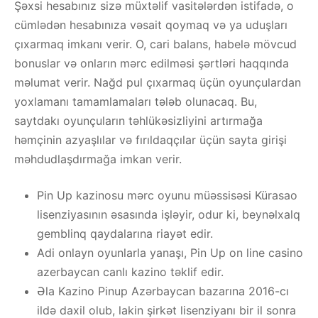
Şəxsi hesabınız sizə müxtəlif vasitələrdən istifadə, o
cümlədən hesabınıza vəsait qoymaq və ya uduşları
çıxarmaq imkanı verir. O, cari balans, habelə mövcud
bonuslar və onların mərc edilməsi şərtləri haqqında
məlumat verir. Nağd pul çıxarmaq üçün oyunçulardan
yoxlamanı tamamlamaları tələb olunacaq. Bu,
saytdakı oyunçuların təhlükəsizliyini artırmağa
həmçinin azyaşlılar və fırıldaqçılar üçün sayta girişi
məhdudlaşdırmağa imkan verir.
Pin Up kazinosu mərc oyunu müəssisəsi Kürasao
lisenziyasının əsasında işləyir, odur ki, beynəlxalq
gemblinq qaydalarına riayət edir.
Adi onlayn oyunlarla yanaşı, Pin Up on line casino
azerbaycan canlı kazino təklif edir.
Əla Kazino Pinup Azərbaycan bazarına 2016-cı
ildə daxil olub, lakin şirkət lisenziyanı bir il sonra