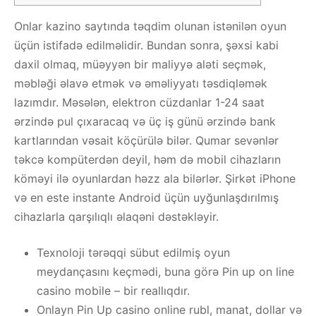
Onlar kazino saytında təqdim olunan istənilən oyun
üçün istifadə edilməlidir. Bundan sonra, şəxsi kabi
daxil olmaq, müəyyən bir maliyyə aləti seçmək,
məbləği əlavə etmək və əməliyyatı təsdiqləmək
lazımdır. Məsələn, elektron cüzdanlar 1-24 saat
ərzində pul çıxaracaq və üç iş günü ərzində bank
kartlarından vəsait köçürülə bilər. Qumar sevənlər
təkcə kompüterdən deyil, həm də mobil cihazların
köməyi ilə oyunlardan həzz ala bilərlər. Şirkət iPhone
və en este instante Android üçün uyğunlaşdırılmış
cihazlarla qarşılıqlı əlaqəni dəstəkləyir.
Texnoloji tərəqqi sübut edilmiş oyun
meydançasını keçmədi, buna görə Pin up on line
casino mobile – bir reallıqdır.
Onlayn Pin Up casino online rubl, manat, dollar və