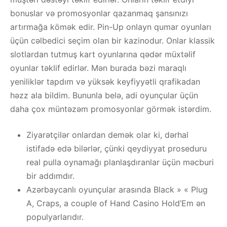
bonuslar və promosyonlar qazanmaq şansınızı
artırmağa kömək edir. Pin-Up onlayn qumar oyunları
üçün cəlbedici seçim olan bir kazinodur. Onlar klassik
slotlardan tutmuş kart oyunlarına qədər müxtəlif
oyunlar təklif edirlər. Mən burada bəzi maraqlı
yeniliklər tapdım və yüksək keyfiyyətli qrafikadan
həzz ala bildim. Bununla belə, adi oyunçular üçün
daha çox müntəzəm promosyonlar görmək istərdim.
Ziyarətçilər onlardan demək olar ki, dərhal
istifadə edə bilərlər, çünki qeydiyyat proseduru
real pulla oynamağı planlaşdıranlar üçün məcburi
bir addımdır.
Azərbaycanlı oyunçular arasında Black » « Plug
A, Craps, a couple of Hand Casino Hold’Em ən
populyarlarıdır.