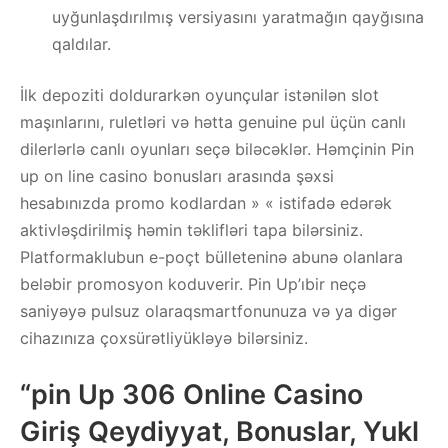
uyğunlaşdırılmış versiyasını yaratmağın qayğısına
qaldılar.
İlk depoziti doldurarkən oyunçular istənilən slot
maşınlarını, ruletləri və hətta genuine pul üçün canlı
dilerlərlə canlı oyunları seçə biləcəklər. Həmçinin Pin
up on line casino bonusları arasında şəxsi
hesabınızda promo kodlardan » « istifadə edərək
aktivləşdirilmiş həmin təklifləri tapa bilərsiniz.
Platformaklubun e-poçt bülleteninə abunə olanlara
beləbir promosyon koduverir. Pin Up’ıbir neçə
saniyəyə pulsuz olaraqsmartfonunuza və ya digər
cihazınıza çoxsürətliyükləyə bilərsiniz.
“pin Up 306 Online Casino
Giriş Qeydiyyat, Bonuslar, Yukl