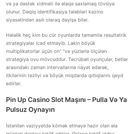
və ya dəstək xidməti ilə əlaqə saxlamaq tövsiyə
olunur. Dəqiq identifikasiya tələbləri kazino
siyasətindən asılı olaraq dəyişə bilər.
Hələlik heç kim bu cür oyunlarda tamamilə resultatrik
strategiyalar icad etməyib. Lakin böyük
multiplikatorlar üçün on” “və yüzlərlə ölçülən
strategiya ovu mövcuddur. Təcrübəli oyunçular, betlər
arasındakı zaman intervallarına riayət edərək,
itkilərinin tezliyi və böyük miqdarda qıtlıqlarını qeyd
edirlər.
Pin Up Casino Slot Maşını – Pulla Və Ya
Pulsuz Oynayın
İstənilən vəziyyətdə kömək etməyə hazır olan əla
müştəri dəstəyi təklif edirlər. Onların təklif etdiyi