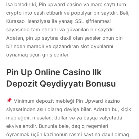
isə belədir ki, Pin upward casino və mərc saytı turn
crypto into cash etibarlı və populyar bir saytdır. Bəli,
Kürasao lisenziyası ilə yanaşı SSL şifrlənməsi
sayəsində tam etibarlı və güvənilən bir saytdır.
Adətən, pin up saytına daxil olan şəxslər onun bir-
birindən maraqlı və qazandıran slot oyunlarını
oynamaq üçün giriş edirlər.
Pin Up Online Casino Ilk
Depozit Qeydiyyatı Bonusu
Minimum depozit məbləği Pin Upward kazino
siyasətindən asılı olaraq dəyişə bilər. Adətən bu, kiçik
məbləğdir, məsələn, dollar və ya başqa valyutada
ekvivalentdir. Bununla belə, dəqiq rəqəmləri
öyrənmək üçün kazinonun rəsmi saytına daxil olmaq