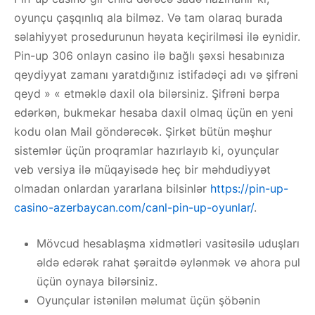
oyunçu çaşqınlıq ala bilməz. Və tam olaraq burada
səlahiyyət prosedurunun həyata keçirilməsi ilə eynidir.
Pin-up 306 onlayn casino ilə bağlı şəxsi hesabınıza
qeydiyyat zamanı yaratdığınız istifadəçi adı və şifrəni
qeyd » « etməklə daxil ola bilərsiniz. Şifrəni bərpa
edərkən, bukmekar hesaba daxil olmaq üçün en yeni
kodu olan Mail göndərəcək. Şirkət bütün məşhur
sistemlər üçün proqramlar hazırlayıb ki, oyunçular
veb versiya ilə müqayisədə heç bir məhdudiyyət
olmadan onlardan yararlana bilsinlər
https://pin-up-
casino-azerbaycan.com/canl-pin-up-oyunlar/
.
Mövcud hesablaşma xidmətləri vasitəsilə uduşları
əldə edərək rahat şəraitdə əylənmək və ahora pul
üçün oynaya bilərsiniz.
Oyunçular istənilən məlumat üçün şöbənin