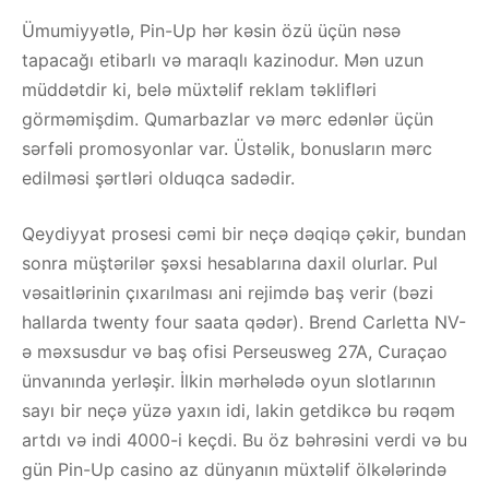
Ümumiyyətlə, Pin-Up hər kəsin özü üçün nəsə
tapacağı etibarlı və maraqlı kazinodur. Mən uzun
müddətdir ki, belə müxtəlif reklam təklifləri
görməmişdim. Qumarbazlar və mərc edənlər üçün
sərfəli promosyonlar var. Üstəlik, bonusların mərc
edilməsi şərtləri olduqca sadədir.
Qeydiyyat prosesi cəmi bir neçə dəqiqə çəkir, bundan
sonra müştərilər şəxsi hesablarına daxil olurlar. Pul
vəsaitlərinin çıxarılması ani rejimdə baş verir (bəzi
hallarda twenty four saata qədər). Brend Carletta NV-
ə məxsusdur və baş ofisi Perseusweg 27A, Curaçao
ünvanında yerləşir. İlkin mərhələdə oyun slotlarının
sayı bir neçə yüzə yaxın idi, lakin getdikcə bu rəqəm
artdı və indi 4000-i keçdi. Bu öz bəhrəsini verdi və bu
gün Pin-Up casino az dünyanın müxtəlif ölkələrində