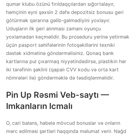
qumar klubu özünü fırıldaqçılardan sığortalayır,
həmçinin eyni şəxsin 2 dəfə depozitsiz bonusu geri
götürmək qərarına gəlib-gəlmədiyini yoxlayır.
Uduşların ilk geri alınması zamanı oyunçu
yoxlamadan keçməlidir. Bu proseduru yerinə yetirmək
üçün pasport səhifələrinin fotoşəkillərini texniki
dəstək xidmətinə göndərməlisiniz. Qonaq bank
kartlarına pul çıxarmaq niyyətindədirsə, plastikin hər
iki tərəfinin şəklini (qapalı CVV kodu və orta kart
nömrələri ilə) göndərməklə də təsdiqlənməlidir.
Pin Up Rəsmi Veb-saytı —
Imkanların Icmalı
O, cari balans, habelə mövcud bonuslar və onların
mərc edilməsi şərtləri haqqında məlumat verir. Nağd