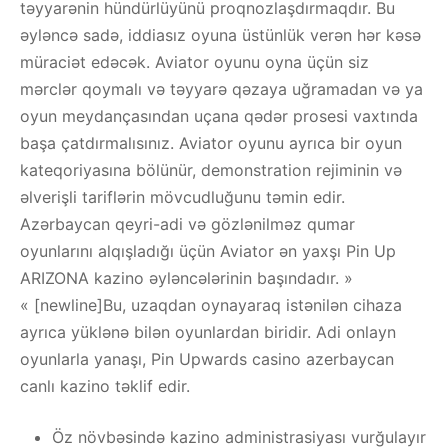
təyyarənin hündürlüyünü proqnozlaşdırmaqdır. Bu
əyləncə sadə, iddiasız oyuna üstünlük verən hər kəsə
müraciət edəcək. Aviator oyunu oyna üçün siz
mərclər qoymalı və təyyarə qəzaya uğramadan və ya
oyun meydançasından uçana qədər prosesi vaxtında
başa çatdırmalısınız. Aviator oyunu ayrıca bir oyun
kateqoriyasına bölünür, demonstration rejiminin və
əlverişli tariflərin mövcudluğunu təmin edir.
Azərbaycan qeyri-adi və gözlənilməz qumar
oyunlarını alqışladığı üçün Aviator ən yaxşı Pin Up
ARIZONA kazino əyləncələrinin başındadır. »
« [newline]Bu, uzaqdan oynayaraq istənilən cihaza
ayrıca yüklənə bilən oyunlardan biridir. Adi onlayn
oyunlarla yanaşı, Pin Upwards casino azerbaycan
canlı kazino təklif edir.
Öz növbəsində kazino administrasiyası vurğulayır