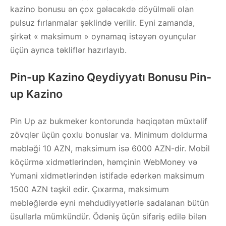
kazino bonusu ən çox gələcəkdə döyülməli olan
pulsuz fırlanmalar şəklində verilir. Eyni zamanda,
şirkət « maksimum » oynamaq istəyən oyunçular
üçün ayrıca təkliflər hazırlayıb.
Pin-up Kazino Qeydiyyatı Bonusu Pin-
up Kazino
Pin Up az bukmeker kontorunda həqiqətən müxtəlif
zövqlər üçün çoxlu bonuslar va. Minimum doldurma
məbləği 10 AZN, maksimum isə 6000 AZN-dir. Mobil
köçürmə xidmətlərindən, həmçinin WebMoney və
Yumani xidmətlərindən istifadə edərkən maksimum
1500 AZN təşkil edir. Çıxarma, maksimum
məbləğlərdə eyni məhdudiyyətlərlə sadalanan bütün
üsullarla mümkündür. Ödəniş üçün sifariş edilə bilən