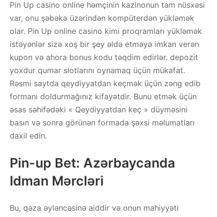
Pin Up casino online həmçinin kazinonun tam nüsxəsi
var, onu şəbəkə üzərindən kompüterdən yükləmək
olar. Pin Up online casino kimi proqramları yükləmək
istəyənlər sizə xoş bir şey əldə etməyə imkan verən
kupon və ahora bonus kodu təqdim edirlər. depozit
yoxdur qumar slotlarını oynamaq üçün mükafat.
Rəsmi saytda qeydiyyatdan keçmək üçün zəng edib
formanı doldurmağınız kifayətdir. Bunu etmək üçün
əsas səhifədəki « Qeydiyyatdan keç » düyməsini
basın və sonra görünən formada şəxsi məlumatları
daxil edin.
Pin-up Bet: Azərbaycanda
Idman Mərcləri
Bu, qəza əyləncəsinə aiddir və onun mahiyyəti