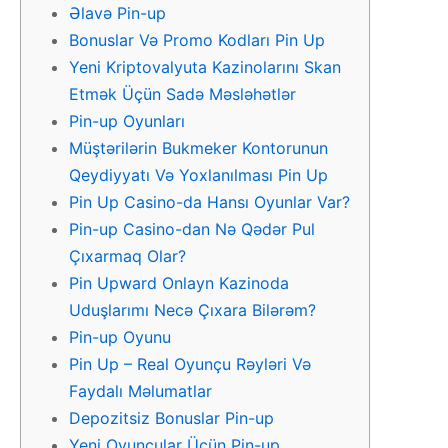
Əlavə Pin-up
Bonuslar Və Promo Kodları Pin Up
Yeni Kriptovalyuta Kazinolarını Skan
Etmək Üçün Sadə Məsləhətlər
Pin-up Oyunları
Müştərilərin Bukmeker Kontorunun
Qeydiyyatı Və Yoxlanılması Pin Up
Pin Up Casino-da Hansı Oyunlar Var?
Pin-up Casino-dan Nə Qədər Pul
Çıxarmaq Olar?
Pin Upward Onlayn Kazinoda
Uduşlarımı Necə Çıxara Bilərəm?
Pin-up Oyunu
Pin Up – Real Oyunçu Rəyləri Və
Faydalı Məlumatlar
Depozitsiz Bonuslar Pin-up
Yeni Oyunçular Üçün Pin-up