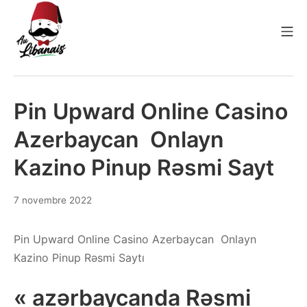
Aller
au
Me
contenu
Au Libanais
Pin Upward Online Casino
Azerbaycan ️ Onlayn
Kazino Pinup Rəsmi Sayt
18
7 novembre 2022
janvier
2024
Pin Upward Online Casino Azerbaycan ️ Onlayn
Kazino Pinup Rəsmi Saytı
« azərbaycanda Rəsmi