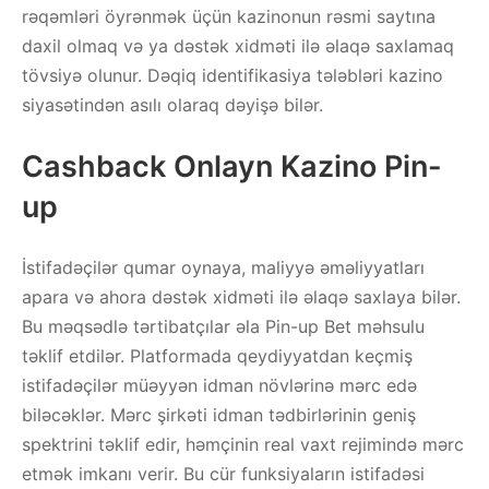
rəqəmləri öyrənmək üçün kazinonun rəsmi saytına
daxil olmaq və ya dəstək xidməti ilə əlaqə saxlamaq
tövsiyə olunur. Dəqiq identifikasiya tələbləri kazino
siyasətindən asılı olaraq dəyişə bilər.
Cashback Onlayn Kazino Pin-
up
İstifadəçilər qumar oynaya, maliyyə əməliyyatları
apara və ahora dəstək xidməti ilə əlaqə saxlaya bilər.
Bu məqsədlə tərtibatçılar əla Pin-up Bet məhsulu
təklif etdilər. Platformada qeydiyyatdan keçmiş
istifadəçilər müəyyən idman növlərinə mərc edə
biləcəklər. Mərc şirkəti idman tədbirlərinin geniş
spektrini təklif edir, həmçinin real vaxt rejimində mərc
etmək imkanı verir. Bu cür funksiyaların istifadəsi