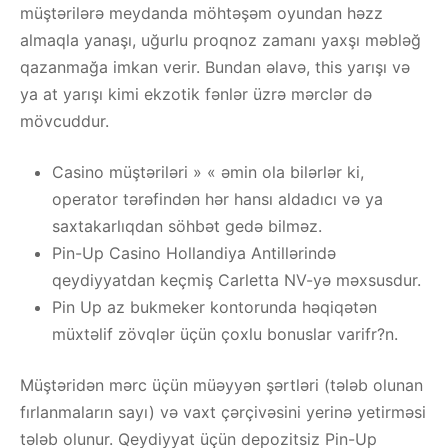
müştərilərə meydanda möhtəşəm oyundan həzz
almaqla yanaşı, uğurlu proqnoz zamanı yaxşı məbləğ
qazanmağa imkan verir. Bundan əlavə, this yarışı və
ya at yarışı kimi ekzotik fənlər üzrə mərclər də
mövcuddur.
Casino müştəriləri » « əmin ola bilərlər ki,
operator tərəfindən hər hansı aldadıcı və ya
saxtakarlıqdan söhbət gedə bilməz.
Pin-Up Casino Hollandiya Antillərində
qeydiyyatdan keçmiş Carletta NV-yə məxsusdur.
Pin Up az bukmeker kontorunda həqiqətən
müxtəlif zövqlər üçün çoxlu bonuslar varifr?n.
Müştəridən mərc üçün müəyyən şərtləri (tələb olunan
fırlanmaların sayı) və vaxt çərçivəsini yerinə yetirməsi
tələb olunur. Qeydiyyat üçün depozitsiz Pin-Up