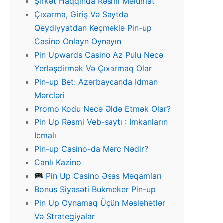
Şirkət Haqqında Rəsmi Məlumat
Çıxarma, Giriş Və Saytda
Qeydiyyatdan Keçməklə Pin-up
Casino Onlayn Oynayın
Pin Upwards Casino Az Pulu Necə
Yerləşdirmək Və Çıxarmaq Olar
Pin-up Bet: Azərbaycanda Idman
Mərcləri
Promo Kodu Necə Əldə Etmək Olar?
Pin Up Rəsmi Veb-saytı : Imkanların
Icmalı
Pin-up Casino-da Mərc Nədir?
Canlı Kazino
Pin Up Casino Əsas Məqamları
Bonus Siyasəti Bukmeker Pin-up
Pin Up Oynamaq Üçün Məsləhətlər
Və Strategiyalar