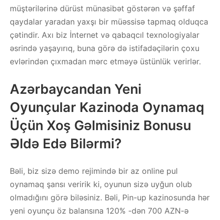
müştərilərinə dürüst münasibət göstərən və şəffaf
qaydalar yaradan yaxşı bir müəssisə tapmaq olduqca
çətindir. Axı biz İnternet və qabaqcıl texnologiyalar
əsrində yaşayırıq, buna görə də istifadəçilərin çoxu
evlərindən çıxmadan mərc etməyə üstünlük verirlər.
Azərbaycandan Yeni
Oyunçular Kazinoda Oynamaq
Üçün Xoş Gəlmisiniz Bonusu
Əldə Edə Bilərmi?
Bəli, biz sizə demo rejimində bir az online pul
oynamaq şansı veririk ki, oyunun sizə uyğun olub
olmadığını görə biləsiniz. Bəli, Pin-up kazinosunda hər
yeni oyunçu öz balansına 120% -dən 700 AZN-ə