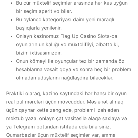
Bu cür müxtəlif seçimlər arasında hər kəs uyğun
bir seçim aperitivo bilər.
Bu əyləncə kateqoriyası daim yeni maraqlı
başlıqlarla yenilənir.
Onlayn kazinomuz Flag Up Casino Slots-da
oyunların unikallığı və müxtəlifliyi, əlbəttə ki,
bizim ixtisasımızdır.
Onun köməyi ilə oyunçular tez bir zamanda öz
hesablarına vəsait qoya və sonra heç bir problem
olmadan uduşlarını nağdlaşdıra biləcəklər.
Praktiki olaraq, kazino saytındaki hər hansı bir oyun
real pul mərcləri üçün mövcuddur. Məsləhət almaq
üçün qaynar xəttə zəng edə, problemi izah edən
məktub yaza, onlayn çat vasitəsilə əlaqə saxlaya və
ya Telegram botundan istifadə edə bilərsiniz.
Qumarbazlar üçün müxtəlif seçimlər var, amma