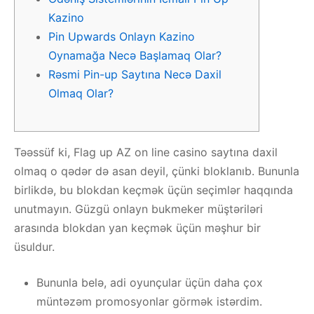
Kazino
Pin Upwards Onlayn Kazino
Oynamağa Necə Başlamaq Olar?
Rəsmi Pin-up Saytına Necə Daxil
Olmaq Olar?
Təəssüf ki, Flag up AZ on line casino saytına daxil
olmaq o qədər də asan deyil, çünki bloklanıb. Bununla
birlikdə, bu blokdan keçmək üçün seçimlər haqqında
unutmayın. Güzgü onlayn bukmeker müştəriləri
arasında blokdan yan keçmək üçün məşhur bir
üsuldur.
Bununla belə, adi oyunçular üçün daha çox
müntəzəm promosyonlar görmək istərdim.