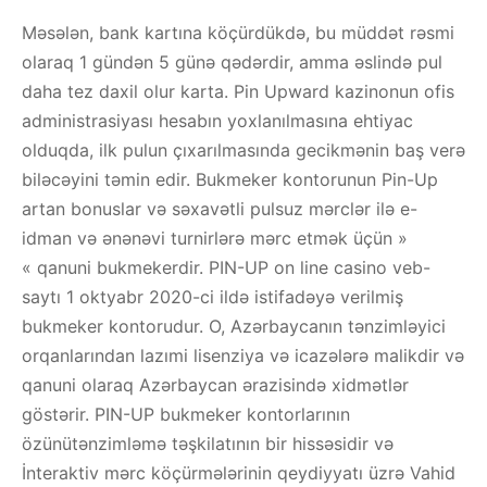
Məsələn, bank kartına köçürdükdə, bu müddət rəsmi
olaraq 1 gündən 5 günə qədərdir, amma əslində pul
daha tez daxil olur karta. Pin Upward kazinonun ofis
administrasiyası hesabın yoxlanılmasına ehtiyac
olduqda, ilk pulun çıxarılmasında gecikmənin baş verə
biləcəyini təmin edir. Bukmeker kontorunun Pin-Up
artan bonuslar və səxavətli pulsuz mərclər ilə e-
idman və ənənəvi turnirlərə mərc etmək üçün »
« qanuni bukmekerdir. PIN-UP on line casino veb-
saytı 1 oktyabr 2020-ci ildə istifadəyə verilmiş
bukmeker kontorudur. O, Azərbaycanın tənzimləyici
orqanlarından lazımi lisenziya və icazələrə malikdir və
qanuni olaraq Azərbaycan ərazisində xidmətlər
göstərir. PIN-UP bukmeker kontorlarının
özünütənzimləmə təşkilatının bir hissəsidir və
İnteraktiv mərc köçürmələrinin qeydiyyatı üzrə Vahid