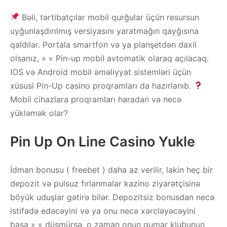
Bəli, tərtibatçılar mobil qurğular üçün resursun
uyğunlaşdırılmış versiyasını yaratmağın qayğısına
qaldılar. Portala smartfon və ya planşetdən daxil
olsanız, » « Pin-up mobil avtomatik olaraq açılacaq.
IOS və Android mobil əməliyyat sistemləri üçün
xüsusi Pin-Up casino proqramları da hazırlanıb.
Mobil cihazlara proqramları haradan və necə
yükləmək olar?
Pin Up On Line Casino Yukle
İdman bonusu ( freebet ) daha az verilir, lakin heç bir
depozit və pulsuz fırlanmalar kazino ziyarətçisinə
böyük uduşlar gətirə bilər. Depozitsiz bonusdan necə
istifadə edəcəyini və ya onu necə xərcləyəcəyini
başa » « düşmürsə, o zaman onun qumar klubunun