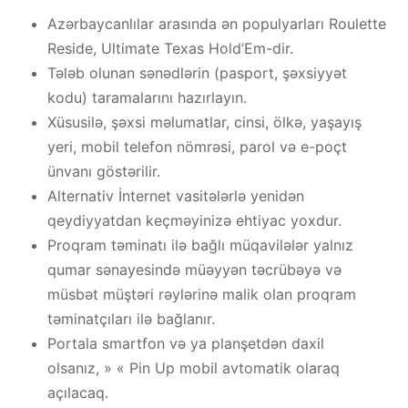
Azərbaycanlılar arasında ən populyarları Roulette
Reside, Ultimate Texas Hold’Em-dir.
Tələb olunan sənədlərin (pasport, şəxsiyyət
kodu) taramalarını hazırlayın.
Xüsusilə, şəxsi məlumatlar, cinsi, ölkə, yaşayış
yeri, mobil telefon nömrəsi, parol və e-poçt
ünvanı göstərilir.
Alternativ İnternet vasitələrlə yenidən
qeydiyyatdan keçməyinizə ehtiyac yoxdur.
Proqram təminatı ilə bağlı müqavilələr yalnız
qumar sənayesində müəyyən təcrübəyə və
müsbət müştəri rəylərinə malik olan proqram
təminatçıları ilə bağlanır.
Portala smartfon və ya planşetdən daxil
olsanız, » « Pin Up mobil avtomatik olaraq
açılacaq.