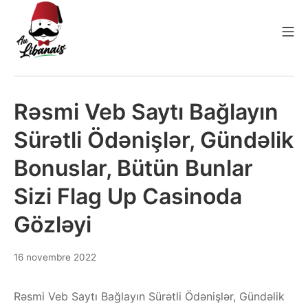
Aller
au
Me
contenu
Au Libanais
Rəsmi Veb Saytı Bağlayın️
Sürətli Ödənişlər, Gündəlik
Bonuslar, Bütün Bunlar
Sizi Flag Up Casinoda
Gözləyi
18
16 novembre 2022
janvier
2024
Rəsmi Veb Saytı Bağlayın️ Sürətli Ödənişlər, Gündəlik