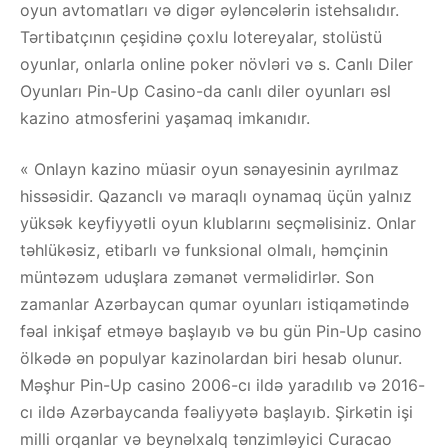
oyun avtomatları və digər əyləncələrin istehsalıdır.
Tərtibatçının çeşidinə çoxlu lotereyalar, stolüstü
oyunlar, onlarla online poker növləri və s. Canlı Diler
Oyunları Pin-Up Casino-da canlı diler oyunları əsl
kazino atmosferini yaşamaq imkanıdır.
« Onlayn kazino müasir oyun sənayesinin ayrılmaz
hissəsidir. Qazanclı və maraqlı oynamaq üçün yalnız
yüksək keyfiyyətli oyun klublarını seçməlisiniz. Onlar
təhlükəsiz, etibarlı və funksional olmalı, həmçinin
müntəzəm uduşlara zəmanət verməlidirlər. Son
zamanlar Azərbaycan qumar oyunları istiqamətində
fəal inkişaf etməyə başlayıb və bu gün Pin-Up casino
ölkədə ən populyar kazinolardan biri hesab olunur.
Məşhur Pin-Up casino 2006-cı ildə yaradılıb və 2016-
cı ildə Azərbaycanda fəaliyyətə başlayıb. Şirkətin işi
milli orqanlar və beynəlxalq tənzimləyici Curacao