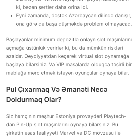
ki, bəzən şərtlər daha orina idi.
Eyni zamanda, dəstək Azərbaycan dilində danışır,
ona görə də başa düşməkdə problem olmayacaq.
Başlayanlar minimum depozitlə onlayn slot maşınlarını
açmağa üstünlük verirlər ki, bu da mümkün riskləri
azaldır. Qeydiyyatdan keçərək virtual slot oynamağa
başlaya bilərsiniz. Və VIP masalarda olduqca təsirli bir
məbləğə mərc etmək istəyən oyunçular oynaya bilər.
Pul Çıxarmaq Və Əmanəti Necə
Doldurmaq Olar?
Siz həmçinin məşhur Estoniya provayderi Playtech-
dən Pin-Up slot maşınlarını oynaya bilərsiniz. Bu
şirkətin əsas fəaliyyəti Marvel və DC mövzusu ilə