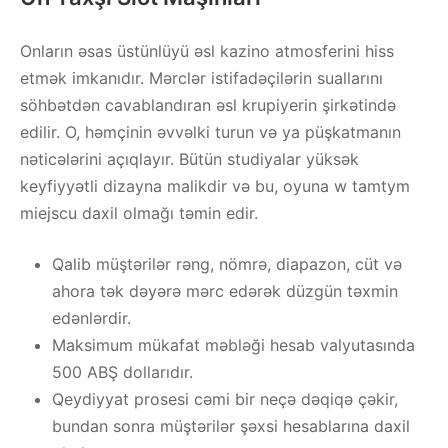
Onların əsas üstünlüyü əsl kazino atmosferini hiss
etmək imkanıdır. Mərclər istifadəçilərin suallarını
söhbətdən cavablandıran əsl krupiyerin şirkətində
edilir. O, həmçinin əvvəlki turun və ya püşkatmanın
nəticələrini açıqlayır. Bütün studiyalar yüksək
keyfiyyətli dizayna malikdir və bu, oyuna w tamtym
miejscu daxil olmağı təmin edir.
Qalib müştərilər rəng, nömrə, diapazon, cüt və
ahora tək dəyərə mərc edərək düzgün təxmin
edənlərdir.
Maksimum mükafat məbləği hesab valyutasında
500 ABŞ dollarıdır.
Qeydiyyat prosesi cəmi bir neçə dəqiqə çəkir,
bundan sonra müştərilər şəxsi hesablarına daxil