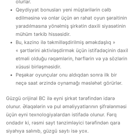
olurlar.
Qeydiyyat bonusları yeni müştərilərin cəlb
edilməsinə və onlar üçün ən rahat oyun şəraitinin
yaradılmasına yönəlmiş şirkətin daxili siyasətinin
mühüm tərkib hissəsidir.
Bu, kazino ilə təkmilləşdirilmiş əməkdaşlıq »
« şərtlərini aktivləşdirmək üçün istifadəçinin daxil
etməli olduğu rəqəmlərin, hərflərin və ya sözlərin
xüsusi birləşməsidir.
Peşəkar oyunçular onu aldıqdan sonra ilk bir
neçə saat ərzində oynamağı məsləhət görürlər.
Güzgü orijinal BC ilə eyni şirkət tərəfindən idarə
olunur. Əlaqələrin və pul əməliyyatlarının şifrələnməsi
üçün eyni texnologiyalardan istifadə olunur. Fərq
ondadır ki, rəsmi sayt tənzimləyici tərəfindən qara
siyahıya salınıb, güzgü saytı isə yox.