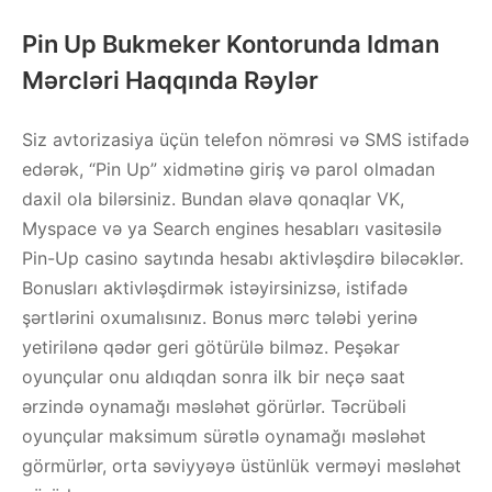
Pin Up Bukmeker Kontorunda Idman
Mərcləri Haqqında Rəylər
Siz avtorizasiya üçün telefon nömrəsi və SMS istifadə
edərək, “Pin Up” xidmətinə giriş və parol olmadan
daxil ola bilərsiniz. Bundan əlavə qonaqlar VK,
Myspace və ya Search engines hesabları vasitəsilə
Pin-Up casino saytında hesabı aktivləşdirə biləcəklər.
Bonusları aktivləşdirmək istəyirsinizsə, istifadə
şərtlərini oxumalısınız. Bonus mərc tələbi yerinə
yetirilənə qədər geri götürülə bilməz. Peşəkar
oyunçular onu aldıqdan sonra ilk bir neçə saat
ərzində oynamağı məsləhət görürlər. Təcrübəli
oyunçular maksimum sürətlə oynamağı məsləhət
görmürlər, orta səviyyəyə üstünlük verməyi məsləhət