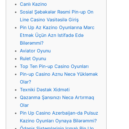
Canlı Kazino
Sosial Şəbəkələr Rəsmi Pin-up On
Line Casino Vasitəsilə Giriş
Pin Up Az Kazino Oyunlarına Mərc
Etmək Üçün Azn Istifadə Edə
Bilərəmmi?
Aviator Oyunu
Rulet Oyunu
Top Ten Pin-up Casino Oyunları
Pin-up Casino Aznu Necə Yükləmək
Olar?
Texniki Dəstək Xidməti
Qazanma Şansınızı Necə Artırmaq
Olar
Pin Up Casino Azerbaijan-da Pulsuz
Kazino Oyunları Oynaya Bilərəmmi?
Ödəniş Sistemlərinin Icmalı Pin Up