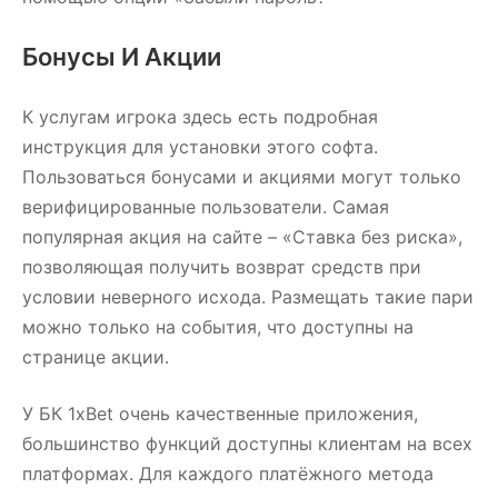
Бонусы И Акции
К услугам игрока здесь есть подробная
инструкция для установки этого софта.
Пользоваться бонусами и акциями могут только
верифицированные пользователи. Самая
популярная акция на сайте – «Ставка без риска»,
позволяющая получить возврат средств при
условии неверного исхода. Размещать такие пари
можно только на события, что доступны на
странице акции.
У БК 1xBet очень качественные приложения,
большинство функций доступны клиентам на всех
платформах. Для каждого платёжного метода