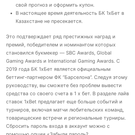
свой прогноз и оформить купон.
В настоящее время деятельность БК 1хБет в
Казахстане не пресекается.
Это подтверждает ряд престижных наград и
премий, победителем и номинантом которых
становился букмекер — SBC Awards, Global
Gaming Awards и International Gaming Awards. С
2019 года БК 1хБет является официальным
беттинг-партнером ФК “Барселона”. Следуя этому
руководству, вы сможете без проблем вывести
средства со своего счета в 1 х бет. В разделе лайв
ставок 1xBet предлагает еще больше событий и
турниров, включая матчи любительских команд,
товарищеские встречи и региональные турниры.
Сбросить пароль входа в аккаунт можно с
помощью опции «Забыли пароль?