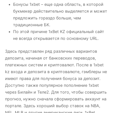
Бонусы 1xbet – еще одна область, в которой
букмекер действительно выделяется и может
предложить гораздо больше, чем
традиционные БК.
По этой причине 1xBet KZ официальный сайт
не всегда открывается по основному URL.
Здесь представлен ряд различных вариантов
депозита, начиная от банковских переводов,
платежных систем и криптовалют. После в 1xbet
kz входа и депозита в криптовалюте, гэмблеры не
имеют права для получения бонуса за депозит.
Доступно также популярное пополнение 1xbet
через Билайн и Теле2. Для того, чтобы совершить
прогноз, нужно сначала сформировать аккаунт на
портале. Здесь хороший выбор ставок на NBA,
NFL, MLB и другие американские лиги. 1xBet