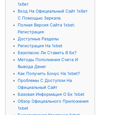
1хбет
Вход На Официальный Сайт 1хбет
С Помощью Зеркала​
Полная Версия Сайта 1xbet:
Регистрация
Доступные Разделы
Регистрация На 1xbet
Безопасно Ли Ставить В Бк?
Методы Пополнения Счета И
Вывода Денег
Как Получить Бонус На 1xbet?
Проблемы С Доступом На
Официальный Сайт
Базовая Информация О Бк 1xbet
Обзор Официального Приложения
1xbet
Букмекерская Компания 1xbet –