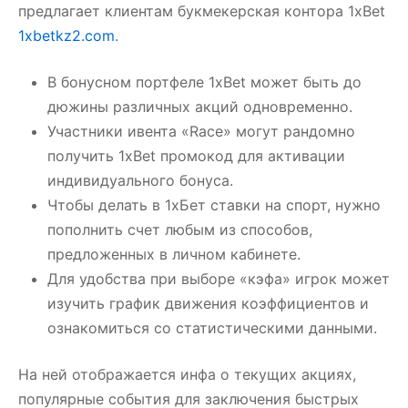
предлагает клиентам букмекерская контора 1xBet
1xbetkz2.com
.
В бонусном портфеле 1xBet может быть до
дюжины различных акций одновременно.
Участники ивента «Race» могут рандомно
получить 1xBet промокод для активации
индивидуального бонуса.
Чтобы делать в 1хБет ставки на спорт, нужно
пополнить счет любым из способов,
предложенных в личном кабинете.
Для удобства при выборе «кэфа» игрок может
изучить график движения коэффициентов и
ознакомиться со статистическими данными.
На ней отображается инфа о текущих акциях,
популярные события для заключения быстрых