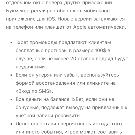
отдельном окне поверх других приложений.
Букмекер регулярно обновляет мобильное
приложение для iOS. Новые версии загружаются
на телефон или планшет от Apple автоматически.
1xbet промокоды предлагают клиентам
бесплатные прогнозы в размере 100$ в
случае, если не менее 20 ставок подряд будут
неудачными.
Если он утерян или забыт, воспользуйтесь
формой восстановления или кликните на
«Вход по SMS».
Все деньги на балансе 1xBet, если они не
бонусные, подлежат выводу на привязанные к
учетной записи реквизиты.
Легко сопоставив вероятность исхода того
или иного события, игрок может составить