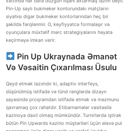
xəttində hər dəfə düzgün liqanı axtarmaq lazım deyil.
Pin-Up saylı bukmeker kontorundakı matçların
siyahısı digər bukmeker kontorlarından heç bir
şəkildə fərqlənmir. O, keyfiyyətcə formalaşır və
oyunçulara müxtəlif mərc strategiyalarını həyata
keçirməyə imkan verir.
Pin Up Ukraynada Əmanət
Və Vəsaitin Çıxarılması Üsulu
Qeyd etmək lazımdır ki, adaptiv interfeys,
düşünülmüş istifadə və tünd rənglərdə dizayn
sayəsində proqramdan istifadə etmək və məzmunu
qavramaq çox rahatdır. Etibarnamələr vasitəsilə
kazinoya daxil olmaq mümkündür. Turnirlərdə iştirak
bütün Pin Upwards kazino müştəriləri üçün əlavə pul
qazanmaq üçün digər vacib və sərfəli üsuldur.