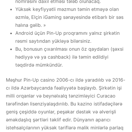
nömrəsini daxil etməsi tələb olunacaq.
Yüksək keyfiyyətli məzmun təmin etməyə olan
əzmlə, Elçin iGaming sənayesində etibarlı bir səs
halına gəlib. »
Android üçün Pin-Up proqramını yalnız şirkətin
rəsmi saytından yükləyə bilərsiniz.
Bu, bonusun çıxarılması onun öz qaydaları (şəxsi
hədiyyə və ya cashback) ilə təmin edildiyi
təqdirdə mümkündür.
Məşhur Pin-Up casino 2006-cı ildə yaradılıb və 2016-
cı ildə Azərbaycanda fəaliyyətə başlayıb. Şirkətin işi
milli orqanlar və beynəlxalq tənzimləyici Curacao
tərəfindən lisenziyalaşdırılıb. Bu kazino istifadəçilərə
geniş çeşiddə oyunlar, peşəkar dəstək və əlverişli
əməkdaşlıq şərtləri təklif edir. Dünyanın aparıcı
istehsalçılarının yüksək tariflərə malik minlərlə parlaq