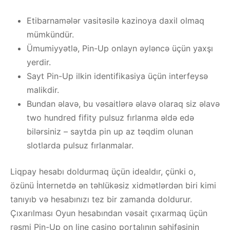
Etibarnamələr vasitəsilə kazinoya daxil olmaq
mümkündür.
Ümumiyyətlə, Pin-Up onlayn əyləncə üçün yaxşı
yerdir.
Sayt Pin-Up ilkin identifikasiya üçün interfeysə
malikdir.
Bundan əlavə, bu vəsaitlərə əlavə olaraq siz əlavə
two hundred fifity pulsuz fırlanma əldə edə
bilərsiniz – saytda pin up az təqdim olunan
slotlarda pulsuz fırlanmalar.
Liqpay hesabı doldurmaq üçün idealdır, çünki o,
özünü İnternetdə ən təhlükəsiz xidmətlərdən biri kimi
tanıyıb və hesabınızı tez bir zamanda doldurur.
Çıxarılması Oyun hesabından vəsait çıxarmaq üçün
rəsmi Pin-Up on line casino portalının səhifəsinin