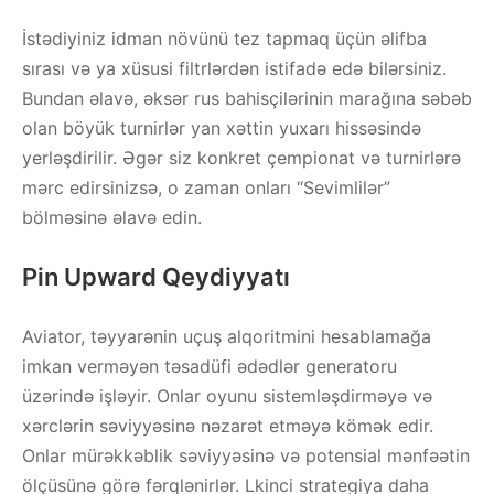
İstədiyiniz idman növünü tez tapmaq üçün əlifba
sırası və ya xüsusi filtrlərdən istifadə edə bilərsiniz.
Bundan əlavə, əksər rus bahisçilərinin marağına səbəb
olan böyük turnirlər yan xəttin yuxarı hissəsində
yerləşdirilir. Əgər siz konkret çempionat və turnirlərə
mərc edirsinizsə, o zaman onları “Sevimlilər”
bölməsinə əlavə edin.
Pin Upward Qeydiyyatı
Aviator, təyyarənin uçuş alqoritmini hesablamağa
imkan verməyən təsadüfi ədədlər generatoru
üzərində işləyir. Onlar oyunu sistemləşdirməyə və
xərclərin səviyyəsinə nəzarət etməyə kömək edir.
Onlar mürəkkəblik səviyyəsinə və potensial mənfəətin
ölçüsünə görə fərqlənirlər. Lkinci strategiya daha