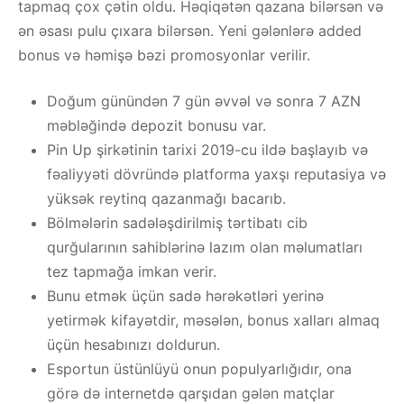
tapmaq çox çətin oldu. Həqiqətən qazana bilərsən və
ən əsası pulu çıxara bilərsən. Yeni gələnlərə added
bonus və həmişə bəzi promosyonlar verilir.
Doğum günündən 7 gün əvvəl və sonra 7 AZN
məbləğində depozit bonusu var.
Pin Up şirkətinin tarixi 2019-cu ildə başlayıb və
fəaliyyəti dövründə platforma yaxşı reputasiya və
yüksək reytinq qazanmağı bacarıb.
Bölmələrin sadələşdirilmiş tərtibatı cib
qurğularının sahiblərinə lazım olan məlumatları
tez tapmağa imkan verir.
Bunu etmək üçün sadə hərəkətləri yerinə
yetirmək kifayətdir, məsələn, bonus xalları almaq
üçün hesabınızı doldurun.
Esportun üstünlüyü onun populyarlığıdır, ona
görə də internetdə qarşıdan gələn matçlar