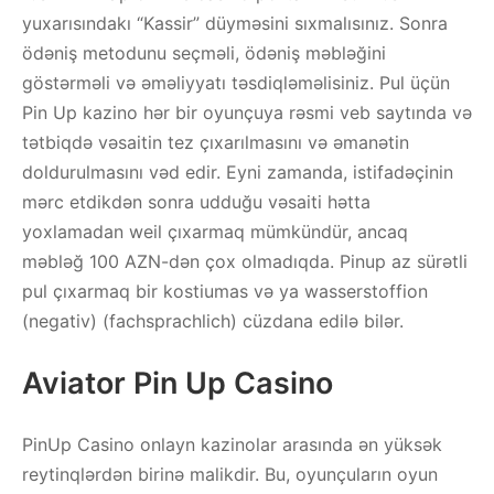
yuxarısındakı “Kassir” düyməsini sıxmalısınız. Sonra
ödəniş metodunu seçməli, ödəniş məbləğini
göstərməli və əməliyyatı təsdiqləməlisiniz. Pul üçün
Pin Up kazino hər bir oyunçuya rəsmi veb saytında və
tətbiqdə vəsaitin tez çıxarılmasını və əmanətin
doldurulmasını vəd edir. Eyni zamanda, istifadəçinin
mərc etdikdən sonra udduğu vəsaiti hətta
yoxlamadan weil çıxarmaq mümkündür, ancaq
məbləğ 100 AZN-dən çox olmadıqda. Pinup az sürətli
pul çıxarmaq bir kostiumas və ya wasserstoffion
(negativ) (fachsprachlich) cüzdana edilə bilər.
Aviator Pin Up Casino
PinUp Casino onlayn kazinolar arasında ən yüksək
reytinqlərdən birinə malikdir. Bu, oyunçuların oyun