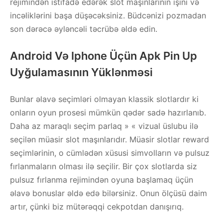
rejimindən istifadə edərək slot maşınlarının işini və
incəliklərini başa düşəcəksiniz. Büdcənizi pozmadan
son dərəcə əyləncəli təcrübə əldə edin.
Android Və Iphone Üçün Apk Pin Up
Uyğulamasının Yüklənməsi
Bunlar əlavə seçimləri olmayan klassik slotlardır ki
onların oyun prosesi mümkün qədər sadə hazırlanıb.
Daha az maraqlı seçim parlaq » « vizual üslubu ilə
seçilən müasir slot maşınlarıdır. Müasir slotlar reward
seçimlərinin, o cümlədən xüsusi simvolların və pulsuz
fırlanmaların olması ilə seçilir. Bir çox slotlarda siz
pulsuz fırlanma rejimindən oyuna başlamaq üçün
əlavə bonuslar əldə edə bilərsiniz. Onun ölçüsü daim
artır, çünki biz mütərəqqi cekpotdan danışırıq.