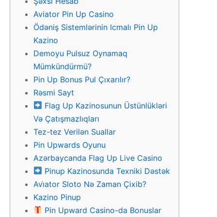
Şəxsi Hesab
Aviator Pin Up Casino
Ödəniş Sistemlərinin Icmalı Pin Up
Kazino
Demoyu Pulsuz Oynamaq
Mümkündürmü?
Pin Up Bonus Pul Çıxarılır?
Rəsmi Sayt
Flag Up Kazinosunun Üstünlükləri
Və Çatışmazlıqları
Tez-tez Verilən Suallar
Pin Upwards Oyunu
Azərbaycanda Flag Up Live Casino
Pinup Kazinosunda Texniki Dəstək
Avi̇ator Sloto Nə Zaman Çixib?
Kazino Pinup
Pin Upward Casino-da Bonuslar