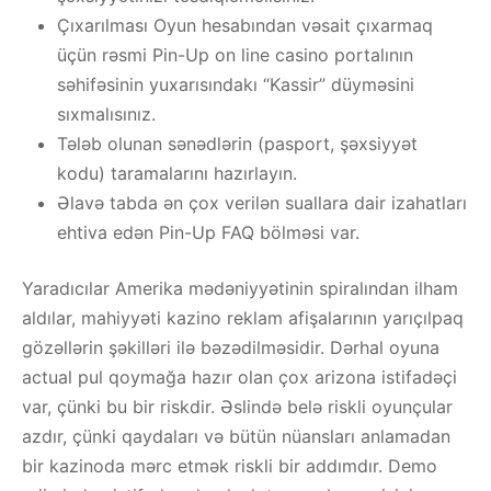
Çıxarılması Oyun hesabından vəsait çıxarmaq
üçün rəsmi Pin-Up on line casino portalının
səhifəsinin yuxarısındakı “Kassir” düyməsini
sıxmalısınız.
Tələb olunan sənədlərin (pasport, şəxsiyyət
kodu) taramalarını hazırlayın.
Əlavə tabda ən çox verilən suallara dair izahatları
ehtiva edən Pin-Up FAQ bölməsi var.
Yaradıcılar Amerika mədəniyyətinin spiralından ilham
aldılar, mahiyyəti kazino reklam afişalarının yarıçılpaq
gözəllərin şəkilləri ilə bəzədilməsidir. Dərhal oyuna
actual pul qoymağa hazır olan çox arizona istifadəçi
var, çünki bu bir riskdir. Əslində belə riskli oyunçular
azdır, çünki qaydaları və bütün nüansları anlamadan
bir kazinoda mərc etmək riskli bir addımdır. Demo