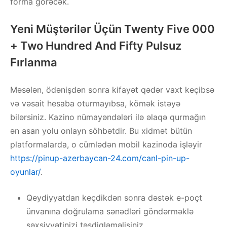
forma görəcək.
Yeni Müştərilər Üçün Twenty Five 000
+ Two Hundred And Fifty Pulsuz
Fırlanma
Məsələn, ödənişdən sonra kifayət qədər vaxt keçibsə
və vəsait hesaba oturmayıbsa, kömək istəyə
bilərsiniz. Kazino nümayəndələri ilə əlaqə qurmağın
ən asan yolu onlayn söhbətdir. Bu xidmət bütün
platformalarda, o cümlədən mobil kazinoda işləyir
https://pinup-azerbaycan-24.com/canl-pin-up-
oyunlar/
.
Qeydiyyatdan keçdikdən sonra dəstək e-poçt
ünvanına doğrulama sənədləri göndərməklə
şəxsiyyətinizi təsdiqləməlisiniz.