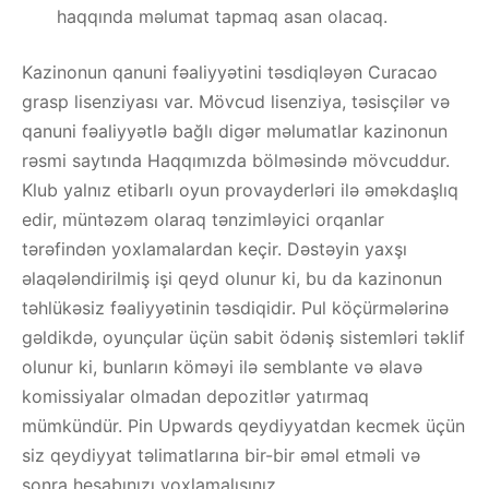
haqqında məlumat tapmaq asan olacaq.
Kazinonun qanuni fəaliyyətini təsdiqləyən Curacao
grasp lisenziyası var. Mövcud lisenziya, təsisçilər və
qanuni fəaliyyətlə bağlı digər məlumatlar kazinonun
rəsmi saytında Haqqımızda bölməsində mövcuddur.
Klub yalnız etibarlı oyun provayderləri ilə əməkdaşlıq
edir, müntəzəm olaraq tənzimləyici orqanlar
tərəfindən yoxlamalardan keçir. Dəstəyin yaxşı
əlaqələndirilmiş işi qeyd olunur ki, bu da kazinonun
təhlükəsiz fəaliyyətinin təsdiqidir. Pul köçürmələrinə
gəldikdə, oyunçular üçün sabit ödəniş sistemləri təklif
olunur ki, bunların köməyi ilə semblante və əlavə
komissiyalar olmadan depozitlər yatırmaq
mümkündür. Pin Upwards qeydiyyatdan kecmek üçün
siz qeydiyyat təlimatlarına bir-bir əməl etməli və
sonra hesabınızı yoxlamalısınız.