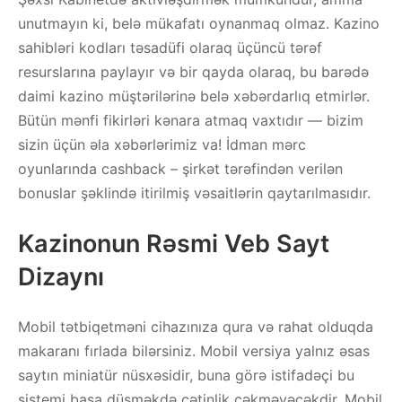
unutmayın ki, belə mükafatı oynanmaq olmaz. Kazino
sahibləri kodları təsadüfi olaraq üçüncü tərəf
resurslarına paylayır və bir qayda olaraq, bu barədə
daimi kazino müştərilərinə belə xəbərdarlıq etmirlər.
Bütün mənfi fikirləri kənara atmaq vaxtıdır — bizim
sizin üçün əla xəbərlərimiz va! İdman mərc
oyunlarında cashback – şirkət tərəfindən verilən
bonuslar şəklində itirilmiş vəsaitlərin qaytarılmasıdır.
Kazinonun Rəsmi Veb Sayt
Dizaynı
Mobil tətbiqetməni cihazınıza qura və rahat olduqda
makaranı fırlada bilərsiniz. Mobil versiya yalnız əsas
saytın miniatür nüsxəsidir, buna görə istifadəçi bu
sistemi başa düşməkdə çətinlik çəkməyəcəkdir. Mobil