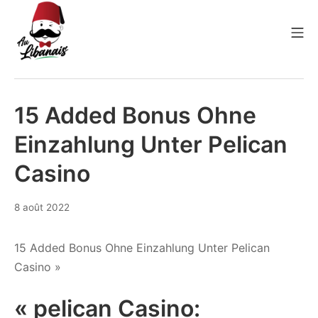
Aller
au
Me
contenu
Au Libanais
15 Added Bonus Ohne
Einzahlung Unter Pelican
Casino
21
8 août 2022
janvier
2024
15 Added Bonus Ohne Einzahlung Unter Pelican
Casino »
« pelican Casino: