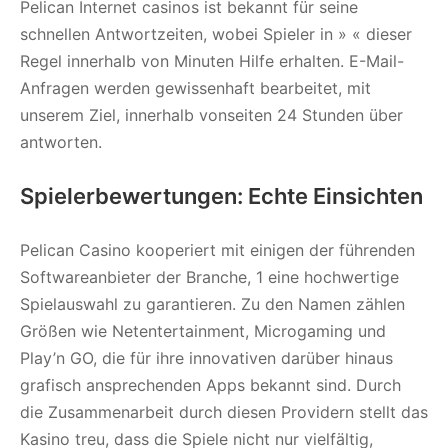
Pelican Internet casinos ist bekannt für seine
schnellen Antwortzeiten, wobei Spieler in » « dieser
Regel innerhalb von Minuten Hilfe erhalten. E-Mail-
Anfragen werden gewissenhaft bearbeitet, mit
unserem Ziel, innerhalb vonseiten 24 Stunden über
antworten.
Spielerbewertungen: Echte Einsichten
Pelican Casino kooperiert mit einigen der führenden
Softwareanbieter der Branche, 1 eine hochwertige
Spielauswahl zu garantieren. Zu den Namen zählen
Größen wie Netentertainment, Microgaming und
Play’n GO, die für ihre innovativen darüber hinaus
grafisch ansprechenden Apps bekannt sind. Durch
die Zusammenarbeit durch diesen Providern stellt das
Kasino treu, dass die Spiele nicht nur vielfältig,