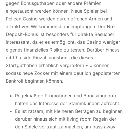
gegen Bonusguthaben oder andere Prämien
eingetauscht werden können. Neue Spieler bei
Pelican Casino werden durch offenen Armen und
attraktiven Willkommensboni empfangen. Der No-
Deposit-Bonus ist besonders für direkte Besucher
interessant, da er es ermöglicht, das Casino weniger
eigenes finanzielles Risiko zu testen. Darüber hinaus
gibt ha sido Einzahlungsboni, die dieses
Startguthaben erheblich vergrößern » « können,
sodass neue Zocker mit einem deutlich gepolsterten
Bankroll beginnen können.
Regelmäßige Promotionen und Bonusangebote
halten das Interesse der Stammkunden aufrecht.
Es ist ratsam, mit kleineren Beträgen zu beginnen
darüber hinaus sich mit living room Regeln der
den Spiele vertraut zu machen, um pass away