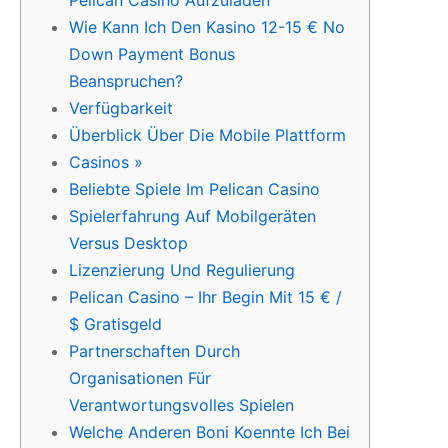
Wie Kann Ich Den Kasino 12-15 € No
Down Payment Bonus
Beanspruchen?
Verfügbarkeit
Überblick Über Die Mobile Plattform
Casinos »
Beliebte Spiele Im Pelican Casino
Spielerfahrung Auf Mobilgeräten
Versus Desktop
Lizenzierung Und Regulierung
Pelican Casino – Ihr Begin Mit 15 € /
$ Gratisgeld
Partnerschaften Durch
Organisationen Für
Verantwortungsvolles Spielen
Welche Anderen Boni Koennte Ich Bei