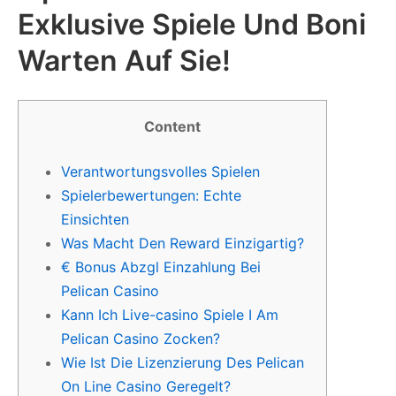
Exklusive Spiele Und Boni
Warten Auf Sie!
Content
Verantwortungsvolles Spielen
Spielerbewertungen: Echte
Einsichten
Was Macht Den Reward Einzigartig?
€ Bonus Abzgl Einzahlung Bei
Pelican Casino
Kann Ich Live-casino Spiele I Am
Pelican Casino Zocken?
Wie Ist Die Lizenzierung Des Pelican
On Line Casino Geregelt?