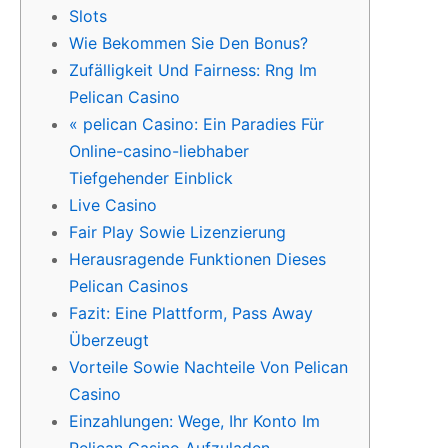
Slots
Wie Bekommen Sie Den Bonus?
Zufälligkeit Und Fairness: Rng Im
Pelican Casino
« pelican Casino: Ein Paradies Für
Online-casino-liebhaber
Tiefgehender Einblick
Live Casino
Fair Play Sowie Lizenzierung
Herausragende Funktionen Dieses
Pelican Casinos
Fazit: Eine Plattform, Pass Away
Überzeugt
Vorteile Sowie Nachteile Von Pelican
Casino
Einzahlungen: Wege, Ihr Konto Im
Pelican Casino Aufzuladen