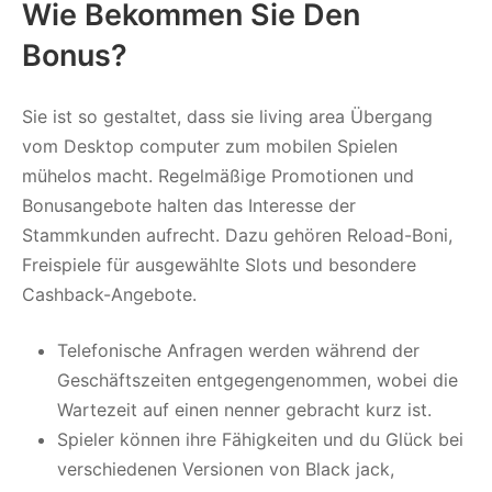
Wie Bekommen Sie Den
Bonus?
Sie ist so gestaltet, dass sie living area Übergang
vom Desktop computer zum mobilen Spielen
mühelos macht. Regelmäßige Promotionen und
Bonusangebote halten das Interesse der
Stammkunden aufrecht. Dazu gehören Reload-Boni,
Freispiele für ausgewählte Slots und besondere
Cashback-Angebote.
Telefonische Anfragen werden während der
Geschäftszeiten entgegengenommen, wobei die
Wartezeit auf einen nenner gebracht kurz ist.
Spieler können ihre Fähigkeiten und du Glück bei
verschiedenen Versionen von Black jack,