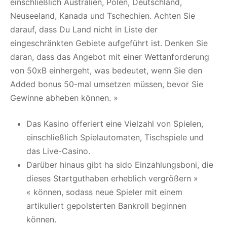
einschließlich Australien, Polen, Deutschland,
Neuseeland, Kanada und Tschechien. Achten Sie
darauf, dass Du Land nicht in Liste der
eingeschränkten Gebiete aufgeführt ist. Denken Sie
daran, dass das Angebot mit einer Wettanforderung
von 50xB einhergeht, was bedeutet, wenn Sie den
Added bonus 50-mal umsetzen müssen, bevor Sie
Gewinne abheben können. »
Das Kasino offeriert eine Vielzahl von Spielen,
einschließlich Spielautomaten, Tischspiele und
das Live-Casino.
Darüber hinaus gibt ha sido Einzahlungsboni, die
dieses Startguthaben erheblich vergrößern »
« können, sodass neue Spieler mit einem
artikuliert gepolsterten Bankroll beginnen
können.