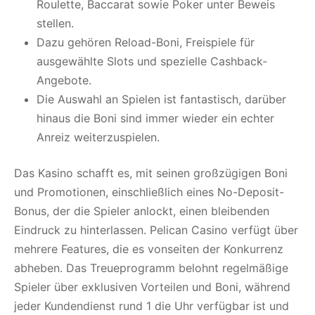
Roulette, Baccarat sowie Poker unter Beweis
stellen.
Dazu gehören Reload-Boni, Freispiele für
ausgewählte Slots und spezielle Cashback-
Angebote.
Die Auswahl an Spielen ist fantastisch, darüber
hinaus die Boni sind immer wieder ein echter
Anreiz weiterzuspielen.
Das Kasino schafft es, mit seinen großzügigen Boni
und Promotionen, einschließlich eines No-Deposit-
Bonus, der die Spieler anlockt, einen bleibenden
Eindruck zu hinterlassen. Pelican Casino verfügt über
mehrere Features, die es vonseiten der Konkurrenz
abheben. Das Treueprogramm belohnt regelmäßige
Spieler über exklusiven Vorteilen und Boni, während
jeder Kundendienst rund 1 die Uhr verfügbar ist und