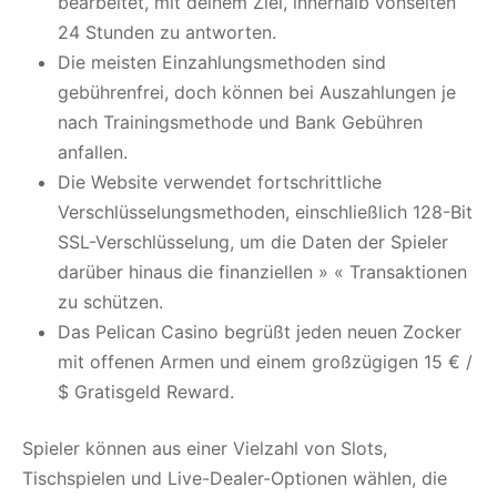
bearbeitet, mit deinem Ziel, innerhalb vonseiten
24 Stunden zu antworten.
Die meisten Einzahlungsmethoden sind
gebührenfrei, doch können bei Auszahlungen je
nach Trainingsmethode und Bank Gebühren
anfallen.
Die Website verwendet fortschrittliche
Verschlüsselungsmethoden, einschließlich 128-Bit
SSL-Verschlüsselung, um die Daten der Spieler
darüber hinaus die finanziellen » « Transaktionen
zu schützen.
Das Pelican Casino begrüßt jeden neuen Zocker
mit offenen Armen und einem großzügigen 15 € /
$ Gratisgeld Reward.
Spieler können aus einer Vielzahl von Slots,
Tischspielen und Live-Dealer-Optionen wählen, die