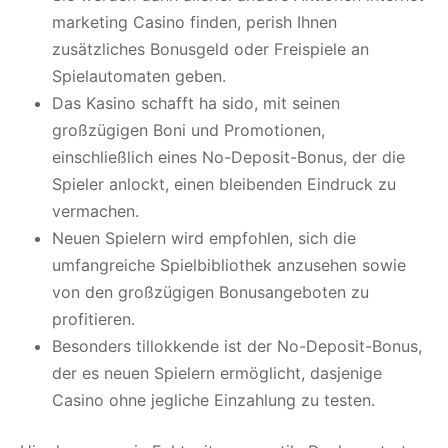
marketing Casino finden, perish Ihnen
zusätzliches Bonusgeld oder Freispiele an
Spielautomaten geben.
Das Kasino schafft ha sido, mit seinen
großzügigen Boni und Promotionen,
einschließlich eines No-Deposit-Bonus, der die
Spieler anlockt, einen bleibenden Eindruck zu
vermachen.
Neuen Spielern wird empfohlen, sich die
umfangreiche Spielbibliothek anzusehen sowie
von den großzügigen Bonusangeboten zu
profitieren.
Besonders tillokkende ist der No-Deposit-Bonus,
der es neuen Spielern ermöglicht, dasjenige
Casino ohne jegliche Einzahlung zu testen.