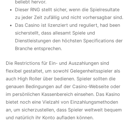
beliebt hervor.
Dieser RNG stellt sicher, wenn die Spielresultate
zu jeder Zeit zufällig und nicht vorhersagbar sind.
Das Casino ist lizenziert und reguliert, had been
sicherstellt, dass allesamt Spiele und
Dienstleistungen den höchsten Specifications der
Branche entsprechen.
Die Restrictions für Ein- und Auszahlungen sind
flexibel gestaltet, um sowohl Gelegenheitsspieler als
auch High Roller über bedienen. Spieler sollten die
genauen Bedingungen auf der Casino-Webseite oder
im persönlichen Kassenbereich einsehen. Das Kasino
bietet noch eine Vielzahl von Einzahlungsmethoden
an, um sicherzustellen, dass Spieler weltweit bequem
und natürlich ihr Konto aufladen können.