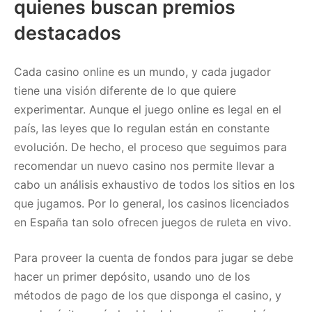
quienes buscan premios
destacados
Cada casino online es un mundo, y cada jugador
tiene una visión diferente de lo que quiere
experimentar. Aunque el juego online es legal en el
país, las leyes que lo regulan están en constante
evolución. De hecho, el proceso que seguimos para
recomendar un nuevo casino nos permite llevar a
cabo un análisis exhaustivo de todos los sitios en los
que jugamos. Por lo general, los casinos licenciados
en España tan solo ofrecen juegos de ruleta en vivo.
Para proveer la cuenta de fondos para jugar se debe
hacer un primer depósito, usando uno de los
métodos de pago de los que disponga el casino, y