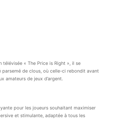
télévisée « The Price is Right », il se
né parsemé de clous, où celle-ci rebondit avant
ux amateurs de jeux d’argent.
yante pour les joueurs souhaitant maximiser
rsive et stimulante, adaptée à tous les