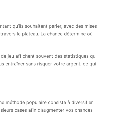
ant qu’ils souhaitent parier, avec des mises
 à travers le plateau. La chance détermine où
de jeu affichent souvent des statistiques qui
 entraîner sans risquer votre argent, ce qui
Une méthode populaire consiste à diversifier
lusieurs cases afin d’augmenter vos chances