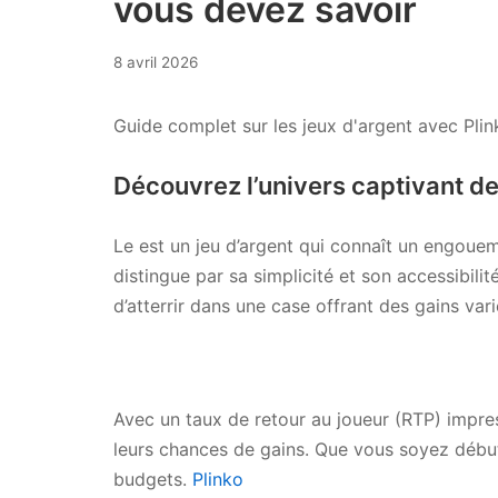
vous devez savoir
8
8 avril 2026
avril
2026
Guide complet sur les jeux d'argent avec Pli
Découvrez l’univers captivant d
Le est un jeu d’argent qui connaît un engouemen
distingue par sa simplicité et son accessibili
d’atterrir dans une case offrant des gains va
Avec un taux de retour au joueur (RTP) impre
leurs chances de gains. Que vous soyez début
budgets.
Plinko