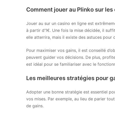
Comment jouer au Plinko sur les 
Jouer au sur un casino en ligne est extrêmem
à partir d’1€. Une fois la mise décidée, il suf
elle atterrira, mais il existe des astuces pour
Pour maximiser vos gains, il est conseillé d’
peuvent guider vos décisions. De plus, profi
est idéal pour se familiariser avec le fonctio
Les meilleures stratégies pour 
Adopter une bonne stratégie est essentiel pour
vos mises. Par exemple, au lieu de parier tou
de gains.