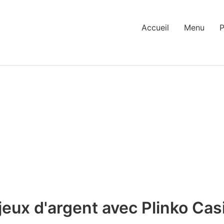
Accueil
Menu
P
jeux d'argent avec Plinko Ca