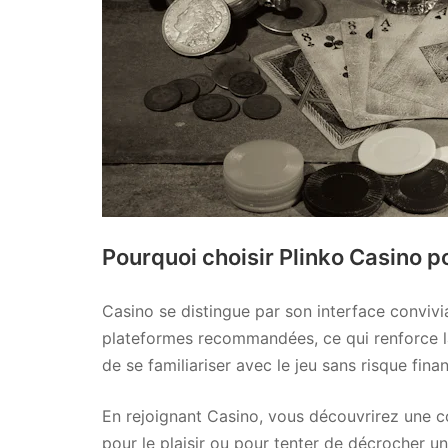
Pourquoi choisir Plinko Casino p
Casino se distingue par son interface convivial
plateformes recommandées, ce qui renforce la
de se familiariser avec le jeu sans risque finan
En rejoignant Casino, vous découvrirez une 
pour le plaisir ou pour tenter de décrocher un