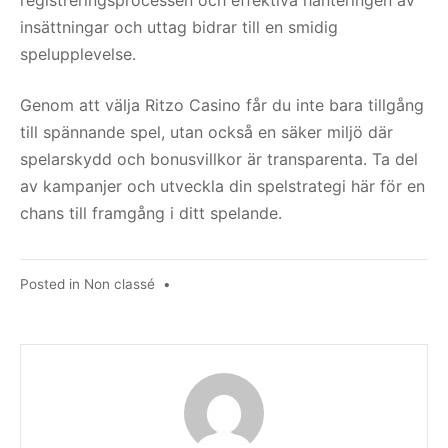
insättningar och uttag bidrar till en smidig
spelupplevelse.
Genom att välja Ritzo Casino får du inte bara tillgång
till spännande spel, utan också en säker miljö där
spelarskydd och bonusvillkor är transparenta. Ta del
av kampanjer och utveckla din spelstrategi här för en
chans till framgång i ditt spelande.
Posted in
Non classé
•