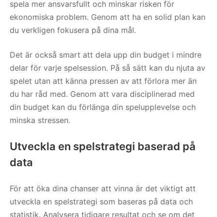
spela mer ansvarsfullt och minskar risken för
ekonomiska problem. Genom att ha en solid plan kan
du verkligen fokusera på dina mål.
Det är också smart att dela upp din budget i mindre
delar för varje spelsession. På så sätt kan du njuta av
spelet utan att känna pressen av att förlora mer än
du har råd med. Genom att vara disciplinerad med
din budget kan du förlänga din spelupplevelse och
minska stressen.
Utveckla en spelstrategi baserad på
data
För att öka dina chanser att vinna är det viktigt att
utveckla en spelstrategi som baseras på data och
statistik. Analysera tidigare resultat och se om det