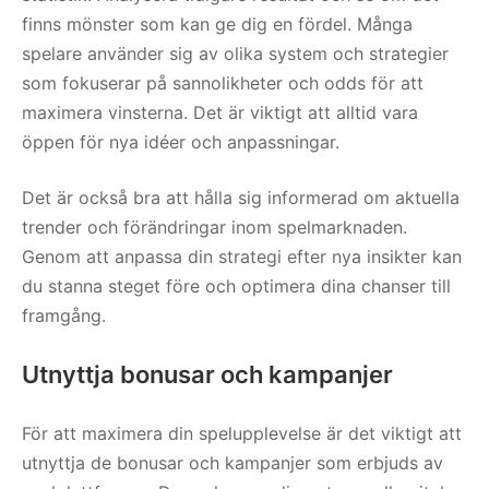
finns mönster som kan ge dig en fördel. Många
spelare använder sig av olika system och strategier
som fokuserar på sannolikheter och odds för att
maximera vinsterna. Det är viktigt att alltid vara
öppen för nya idéer och anpassningar.
Det är också bra att hålla sig informerad om aktuella
trender och förändringar inom spelmarknaden.
Genom att anpassa din strategi efter nya insikter kan
du stanna steget före och optimera dina chanser till
framgång.
Utnyttja bonusar och kampanjer
För att maximera din spelupplevelse är det viktigt att
utnyttja de bonusar och kampanjer som erbjuds av