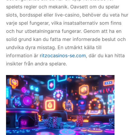
spelets regler och mekanik. Oavsett om du spelar
slots, bordsspel eller live-casino, behöver du veta hur
varje spel fungerar, vilka insatsalternativ som finns
och hur utbetalningarna fungerar. Genom att ha en
solid grund kan du fatta mer informerade beslut och
undvika dyra misstag. En utmärkt källa till
information är
ritzocasinos-se.com
, där du kan hitta
insikter från andra spelare.