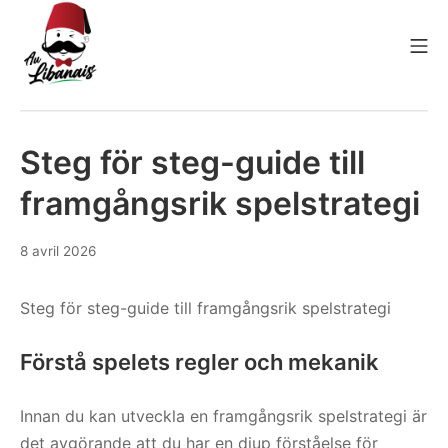
Aller
au
Me
contenu
Au Libanais
Steg för steg-guide till
framgångsrik spelstrategi
8
8 avril 2026
avril
2026
Steg för steg-guide till framgångsrik spelstrategi
Förstå spelets regler och mekanik
Innan du kan utveckla en framgångsrik spelstrategi är
det avgörande att du har en djup förståelse för