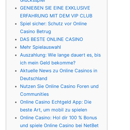
GENIEẞEN SIE EINE EXKLUSIVE
ERFAHRUNG MIT DEM VIP CLUB
Spiel sicher: Schutz vor Online
Casino Betrug
DAS BESTE ONLINE CASINO
Mehr Spielauswahl
Auszahlung: Wie lange dauert es, bis
ich mein Geld bekomme?
Aktuelle News zu Online Casinos in
Deutschland
Nutzen Sie Online Casino Foren und
Communities
Online Casino Echtgeld App: Die
beste Art, um mobil zu spielen
Online Casino: Hol dir 100 % Bonus
und spiele Online Casino bei NetBet