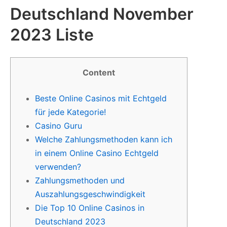
Deutschland November
2023 Liste
Content
Beste Online Casinos mit Echtgeld
für jede Kategorie!
Casino Guru
Welche Zahlungsmethoden kann ich
in einem Online Casino Echtgeld
verwenden?
Zahlungsmethoden und
Auszahlungsgeschwindigkeit
Die Top 10 Online Casinos in
Deutschland 2023