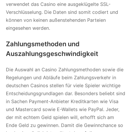
verwendet das Casino eine ausgeklügelte SSL-
Verschlüsselung. Die Daten sind somit codiert und
können von keinen außenstehenden Parteien
eingesehen werden.
Zahlungsmethoden und
Auszahlungsgeschwindigkeit
Die Auswahl an Casino Zahlungsmethoden sowie die
Regelungen und Abläufe beim Zahlungsverkehr in
deutschen Casinos stellen für viele Spieler wichtige
Entscheidungsgrundlagen dar. Besonders beliebt sind
in Sachen Payment-Anbieter Kreditkarten wie Visa
und Mastercard sowie E-Wallets wie PayPal. Jeder,
der mit echtem Geld spielen will, erhofft sich am
Ende Geld zu gewinnen. Damit die Gewinnchance so