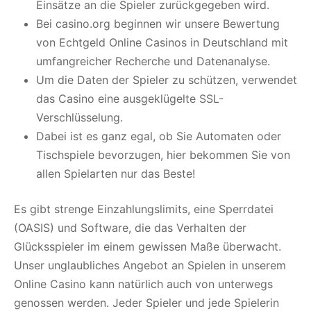
Einsätze an die Spieler zurückgegeben wird.
Bei casino.org beginnen wir unsere Bewertung
von Echtgeld Online Casinos in Deutschland mit
umfangreicher Recherche und Datenanalyse.
Um die Daten der Spieler zu schützen, verwendet
das Casino eine ausgeklügelte SSL-
Verschlüsselung.
Dabei ist es ganz egal, ob Sie Automaten oder
Tischspiele bevorzugen, hier bekommen Sie von
allen Spielarten nur das Beste!
Es gibt strenge Einzahlungslimits, eine Sperrdatei
(OASIS) und Software, die das Verhalten der
Glücksspieler im einem gewissen Maße überwacht.
Unser unglaubliches Angebot an Spielen in unserem
Online Casino kann natürlich auch von unterwegs
genossen werden. Jeder Spieler und jede Spielerin