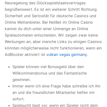
Neuregelung des Glücksspielstaatsvertrages
begrüßenswert. Es ist ein weiterer Schritt Richtung
Sicherheit und Seriosität für deutsche Casinos und
Online Wettanbieter. Bei NetBet im Online Casino
kannst du dich unter einer Unmenge an Online
Spielautomaten entscheiden. Wir zeigen zwar keine
Werbungen an, aber manche Links zu einigen Casinos
könnten möglicherweise nicht funktionieren, wenn ein
AdBlocker aktiviert ist
vulkan vegas germany
.
Spieler können viel Bonusgeld über den
Willkommensbonus und das Fantastische
gewinnen.
Immer wenn ich eine Frage habe schreibe ich ihn
an und die freundlichen Mitarbeiter helfen mir
sofort.
Spielsucht liegt vor, wenn ein Spieler nicht dem