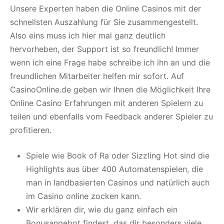
Unsere Experten haben die Online Casinos mit der
schnellsten Auszahlung für Sie zusammengestellt.
Also eins muss ich hier mal ganz deutlich
hervorheben, der Support ist so freundlich! Immer
wenn ich eine Frage habe schreibe ich ihn an und die
freundlichen Mitarbeiter helfen mir sofort. Auf
CasinoOnline.de geben wir Ihnen die Möglichkeit Ihre
Online Casino Erfahrungen mit anderen Spielern zu
teilen und ebenfalls vom Feedback anderer Spieler zu
profitieren.
Spiele wie Book of Ra oder Sizzling Hot sind die
Highlights aus über 400 Automatenspielen, die
man in landbasierten Casinos und natürlich auch
im Casino online zocken kann.
Wir erklären dir, wie du ganz einfach ein
Bonusangebot findest, das dir besonders viele