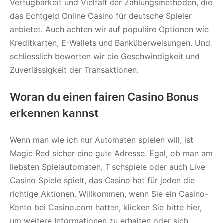
Verfügbarkeit und Vielfalt der Zahlungsmethoden, die
das Echtgeld Online Casino für deutsche Spieler
anbietet. Auch achten wir auf populäre Optionen wie
Kreditkarten, E-Wallets und Banküberweisungen. Und
schliesslich bewerten wir die Geschwindigkeit und
Zuverlässigkeit der Transaktionen.
Woran du einen fairen Casino Bonus
erkennen kannst
Wenn man wie ich nur Automaten spielen will, ist
Magic Red sicher eine gute Adresse. Egal, ob man am
liebsten Spielautomaten, Tischspiele oder auch Live
Casino Spiele spielt, das Casino hat für jeden die
richtige Aktionen. Willkommen, wenn Sie ein Casino-
Konto bei Casino.com hatten, klicken Sie bitte hier,
um weitere Informationen zu erhalten oder sich