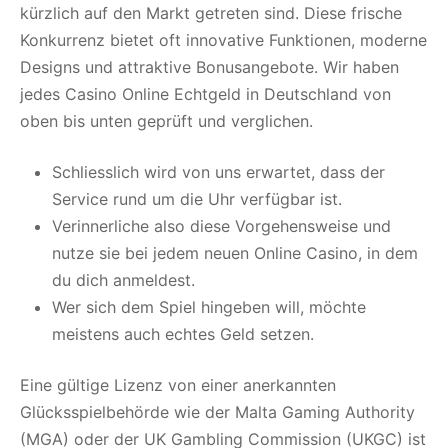
kürzlich auf den Markt getreten sind. Diese frische
Konkurrenz bietet oft innovative Funktionen, moderne
Designs und attraktive Bonusangebote. Wir haben
jedes Casino Online Echtgeld in Deutschland von
oben bis unten geprüft und verglichen.
Schliesslich wird von uns erwartet, dass der
Service rund um die Uhr verfügbar ist.
Verinnerliche also diese Vorgehensweise und
nutze sie bei jedem neuen Online Casino, in dem
du dich anmeldest.
Wer sich dem Spiel hingeben will, möchte
meistens auch echtes Geld setzen.
Eine gültige Lizenz von einer anerkannten
Glücksspielbehörde wie der Malta Gaming Authority
(MGA) oder der UK Gambling Commission (UKGC) ist