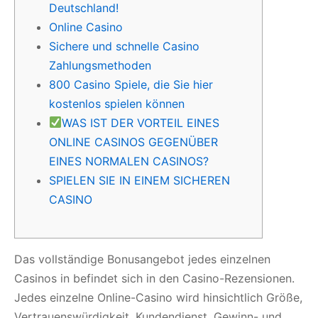
Deutschland!
Online Casino
Sichere und schnelle Casino
Zahlungsmethoden
800 Casino Spiele, die Sie hier
kostenlos spielen können
WAS IST DER VORTEIL EINES
ONLINE CASINOS GEGENÜBER
EINES NORMALEN CASINOS?
SPIELEN SIE IN EINEM SICHEREN
CASINO
Das vollständige Bonusangebot jedes einzelnen
Casinos in befindet sich in den Casino-Rezensionen.
Jedes einzelne Online-Casino wird hinsichtlich Größe,
Vertrauenswürdigkeit, Kundendienst, Gewinn- und