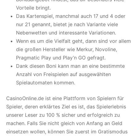
Vorteile bringt.
Das Kartenspiel, manchmal auch 17 und 4 oder
nur 21 genannt, bietet je nach Variante viele
Nebenwetten und interessante Variationen.
Wenn es um die Vielfalt geht, dann sind vor allem
die großen Hersteller wie Merkur, Novoline,
Pragmatic Play und Play’n GO gefragt.
Dank diesen Boni kann man an eine bestimmte
Anzahl von Freispielen auf ausgewählten
Spielautomaten kommen.
CasinoOnline.de ist eine Plattform von Spielern für
Spieler, deren erklärtes Ziel es ist, das Spielerlebnis
unserer Leser zu 100 % sicher und erfolgreich zu
machen. Falls Sie nicht gleich von Anfang an Geld
einsetzen wollen, können Sie zuerst im Gratismodus