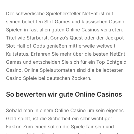
Der schwedische Spielehersteller NetEnt ist mit
seinen beliebten Slot Games und klassischen Casino
Spielen in fast allen guten Online Casinos vertreten.
Titel wie Starburst, Gonzo’s Quest oder der Jackpot
Slot Hall of Gods genießen mittlerweile weltweit
Kultstatus. Erfahren Sie mehr über die besten NetEnt
Games und entscheiden Sie sich für ein Top Echtgeld
Casino. Online Spielautomaten sind die beliebtesten
Casino Spiele bei deutschen Zockern.
So bewerten wir gute Online Casinos
Sobald man in einem Online Casino um sein eigenes
Geld spielt, ist die Sicherheit ein sehr wichtiger
Faktor. Zum einen sollen die Spiele fair sein und