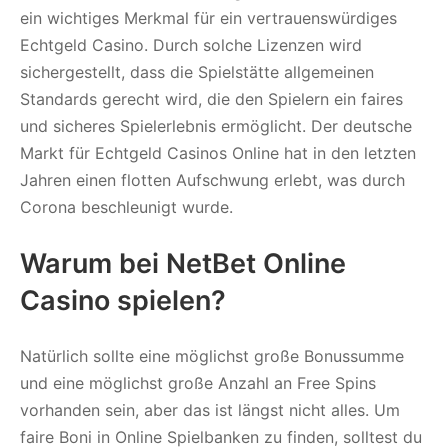
ein wichtiges Merkmal für ein vertrauenswürdiges
Echtgeld Casino. Durch solche Lizenzen wird
sichergestellt, dass die Spielstätte allgemeinen
Standards gerecht wird, die den Spielern ein faires
und sicheres Spielerlebnis ermöglicht. Der deutsche
Markt für Echtgeld Casinos Online hat in den letzten
Jahren einen flotten Aufschwung erlebt, was durch
Corona beschleunigt wurde.
Warum bei NetBet Online
Casino spielen?
Natürlich sollte eine möglichst große Bonussumme
und eine möglichst große Anzahl an Free Spins
vorhanden sein, aber das ist längst nicht alles. Um
faire Boni in Online Spielbanken zu finden, solltest du