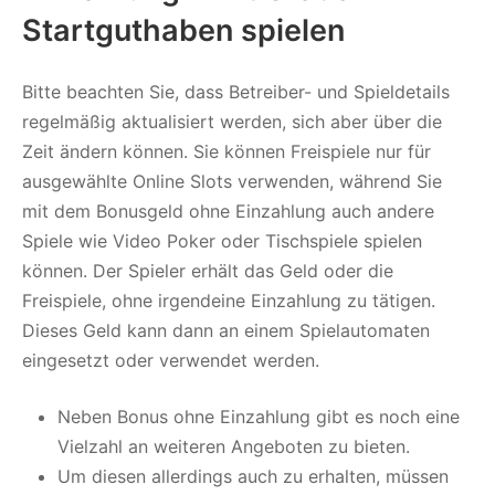
Startguthaben spielen
Bitte beachten Sie, dass Betreiber- und Spieldetails
regelmäßig aktualisiert werden, sich aber über die
Zeit ändern können. Sie können Freispiele nur für
ausgewählte Online Slots verwenden, während Sie
mit dem Bonusgeld ohne Einzahlung auch andere
Spiele wie Video Poker oder Tischspiele spielen
können. Der Spieler erhält das Geld oder die
Freispiele, ohne irgendeine Einzahlung zu tätigen.
Dieses Geld kann dann an einem Spielautomaten
eingesetzt oder verwendet werden.
Neben Bonus ohne Einzahlung gibt es noch eine
Vielzahl an weiteren Angeboten zu bieten.
Um diesen allerdings auch zu erhalten, müssen