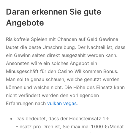
Daran erkennen Sie gute
Angebote
Risikofreie Spielen mit Chancen auf Geld Gewinne
lautet die beste Umschreibung. Der Nachteil ist, dass
ein Gewinn selten direkt ausgezahlt werden kann.
Ansonsten wäre ein solches Angebot ein
Minusgeschäft für den Casino Willkommen Bonus.
Man sollte genau schauen, welche genutzt werden
können und welche nicht. Die Höhe des Einsatz kann
nicht verändert werden den vorliegenden
Erfahrungen nach
vulkan vegas
.
Das bedeutet, dass der Höchsteinsatz 1 €
Einsatz pro Dreh ist, Sie maximal 1.000 €/Monat