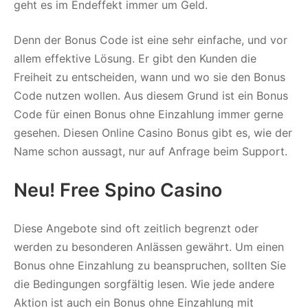
geht es im Endeffekt immer um Geld.
Denn der Bonus Code ist eine sehr einfache, und vor
allem effektive Lösung. Er gibt den Kunden die
Freiheit zu entscheiden, wann und wo sie den Bonus
Code nutzen wollen. Aus diesem Grund ist ein Bonus
Code für einen Bonus ohne Einzahlung immer gerne
gesehen. Diesen Online Casino Bonus gibt es, wie der
Name schon aussagt, nur auf Anfrage beim Support.
Neu! Free Spino Casino
Diese Angebote sind oft zeitlich begrenzt oder
werden zu besonderen Anlässen gewährt. Um einen
Bonus ohne Einzahlung zu beanspruchen, sollten Sie
die Bedingungen sorgfältig lesen. Wie jede andere
Aktion ist auch ein Bonus ohne Einzahlung mit