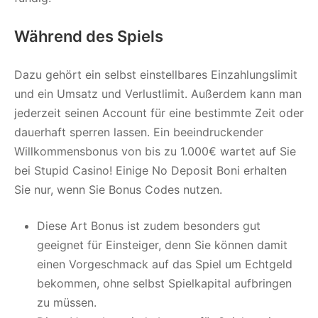
Während des Spiels
Dazu gehört ein selbst einstellbares Einzahlungslimit
und ein Umsatz und Verlustlimit. Außerdem kann man
jederzeit seinen Account für eine bestimmte Zeit oder
dauerhaft sperren lassen. Ein beeindruckender
Willkommensbonus von bis zu 1.000€ wartet auf Sie
bei Stupid Casino! Einige No Deposit Boni erhalten
Sie nur, wenn Sie Bonus Codes nutzen.
Diese Art Bonus ist zudem besonders gut
geeignet für Einsteiger, denn Sie können damit
einen Vorgeschmack auf das Spiel um Echtgeld
bekommen, ohne selbst Spielkapital aufbringen
zu müssen.