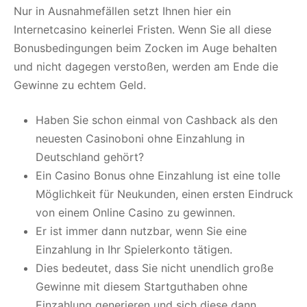
Nur in Ausnahmefällen setzt Ihnen hier ein
Internetcasino keinerlei Fristen. Wenn Sie all diese
Bonusbedingungen beim Zocken im Auge behalten
und nicht dagegen verstoßen, werden am Ende die
Gewinne zu echtem Geld.
Haben Sie schon einmal von Cashback als den
neuesten Casinoboni ohne Einzahlung in
Deutschland gehört?
Ein Casino Bonus ohne Einzahlung ist eine tolle
Möglichkeit für Neukunden, einen ersten Eindruck
von einem Online Casino zu gewinnen.
Er ist immer dann nutzbar, wenn Sie eine
Einzahlung in Ihr Spielerkonto tätigen.
Dies bedeutet, dass Sie nicht unendlich große
Gewinne mit diesem Startguthaben ohne
Einzahlung generieren und sich diese dann