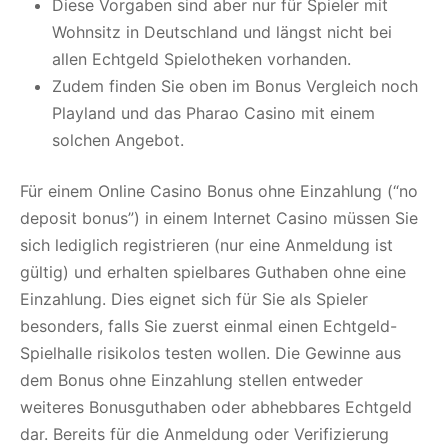
Diese Vorgaben sind aber nur für Spieler mit
Wohnsitz in Deutschland und längst nicht bei
allen Echtgeld Spielotheken vorhanden.
Zudem finden Sie oben im Bonus Vergleich noch
Playland und das Pharao Casino mit einem
solchen Angebot.
Für einem Online Casino Bonus ohne Einzahlung (“no
deposit bonus”) in einem Internet Casino müssen Sie
sich lediglich registrieren (nur eine Anmeldung ist
gültig) und erhalten spielbares Guthaben ohne eine
Einzahlung. Dies eignet sich für Sie als Spieler
besonders, falls Sie zuerst einmal einen Echtgeld-
Spielhalle risikolos testen wollen. Die Gewinne aus
dem Bonus ohne Einzahlung stellen entweder
weiteres Bonusguthaben oder abhebbares Echtgeld
dar. Bereits für die Anmeldung oder Verifizierung