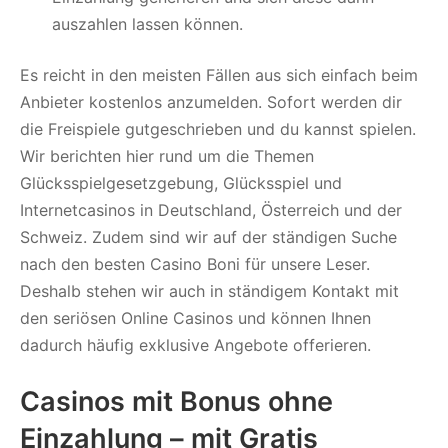
auszahlen lassen können.
Es reicht in den meisten Fällen aus sich einfach beim
Anbieter kostenlos anzumelden. Sofort werden dir
die Freispiele gutgeschrieben und du kannst spielen.
Wir berichten hier rund um die Themen
Glücksspielgesetzgebung, Glücksspiel und
Internetcasinos in Deutschland, Österreich und der
Schweiz. Zudem sind wir auf der ständigen Suche
nach den besten Casino Boni für unsere Leser.
Deshalb stehen wir auch in ständigem Kontakt mit
den seriösen Online Casinos und können Ihnen
dadurch häufig exklusive Angebote offerieren.
Casinos mit Bonus ohne
Einzahlung – mit Gratis