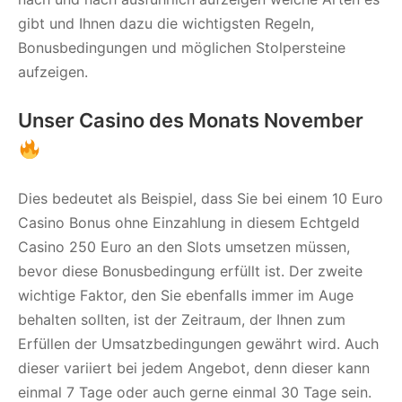
gibt und Ihnen dazu die wichtigsten Regeln,
Bonusbedingungen und möglichen Stolpersteine
aufzeigen.
Unser Casino des Monats November
Dies bedeutet als Beispiel, dass Sie bei einem 10 Euro
Casino Bonus ohne Einzahlung in diesem Echtgeld
Casino 250 Euro an den Slots umsetzen müssen,
bevor diese Bonusbedingung erfüllt ist. Der zweite
wichtige Faktor, den Sie ebenfalls immer im Auge
behalten sollten, ist der Zeitraum, der Ihnen zum
Erfüllen der Umsatzbedingungen gewährt wird. Auch
dieser variiert bei jedem Angebot, denn dieser kann
einmal 7 Tage oder auch gerne einmal 30 Tage sein.