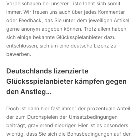
Vorbeischauen bei unserer Liste lohnt sich somit
immer. Wir freuen uns auch über jedes Kommentar
oder Feedback, das Sie unter dem jeweiligen Artikel
gerne anonym abgeben können. Trotz allem haben
sich einige bekannte Glücksspielanbieter dazu
entschlossen, sich um eine deutsche Lizenz zu
bewerben.
Deutschlands lizenzierte
Glücksspielanbieter kämpfen gegen
den Anstieg…
Doch ist dann hier fast immer der prozentuale Anteil,
der zum Durchspielen der Umsatzbedingungen
beiträgt, gravierend niedriger. Hier ist es besonders
wichtig, dass Sie sich die Bonusbedingungen auf der