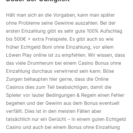
Hält man sich an die Vorgaben, kann man später
ohne Probleme seine Gewinne auszahlen. Bei der
ersten Einzahlung gibt es sehr gute 100% Aufschlag
bis 500€ + extra Freispiele. Es gibt auch so wie
früher Echtgeld Boni ohne Einzahlung, vor allem
Löwen Play online ist zu empfehlen. Wir wissen, dass
das viele Drumherum bei einem Casino Bonus ohne
Einzahlung durchaus verwirrend sein kann. Böse
Zungen behaupten hier gerne, dass die Online
Casinos dies zum Teil beabsichtigen, damit die
Spieler vor lauter Bedingungen & Regeln einen Fehler
begehen und der Gewinn aus dem Bonus eventuell
verfällt. Dies ist in den meisten Fällen aber
tatsächlich nur ein Gerücht – in einem guten Echtgeld
Casino und auch bei einem Bonus ohne Einzahlung