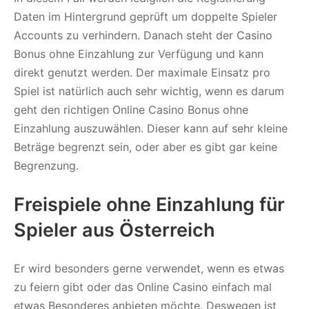
Daten im Hintergrund geprüft um doppelte Spieler
Accounts zu verhindern. Danach steht der Casino
Bonus ohne Einzahlung zur Verfügung und kann
direkt genutzt werden. Der maximale Einsatz pro
Spiel ist natürlich auch sehr wichtig, wenn es darum
geht den richtigen Online Casino Bonus ohne
Einzahlung auszuwählen. Dieser kann auf sehr kleine
Beträge begrenzt sein, oder aber es gibt gar keine
Begrenzung.
Freispiele ohne Einzahlung für
Spieler aus Österreich
Er wird besonders gerne verwendet, wenn es etwas
zu feiern gibt oder das Online Casino einfach mal
etwas Besonderes anbieten möchte. Deswegen ist