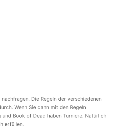
 nachfragen. Die Regeln der verschiedenen
 durch. Wenn Sie dann mit den Regeln
og und Book of Dead haben Turniere. Natürlich
 erfüllen.