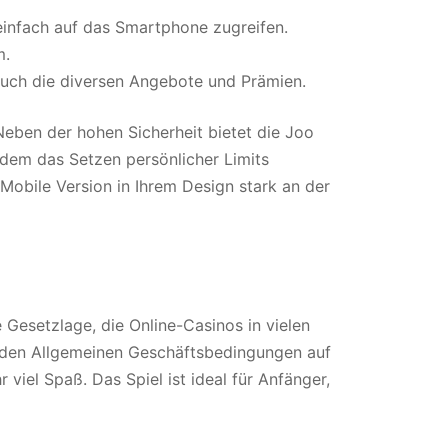
infach auf das Smartphone zugreifen.
m.
e auch die diversen Angebote und Prämien.
 Neben der hohen Sicherheit bietet die Joo
udem das Setzen persönlicher Limits
Mobile Version in Ihrem Design stark an der
 Gesetzlage, die Online-Casinos in vielen
in den Allgemeinen Geschäftsbedingungen auf
viel Spaß. Das Spiel ist ideal für Anfänger,