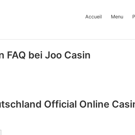
Accueil
Menu
P
en FAQ bei Joo Casin
tschland Official Online Casi