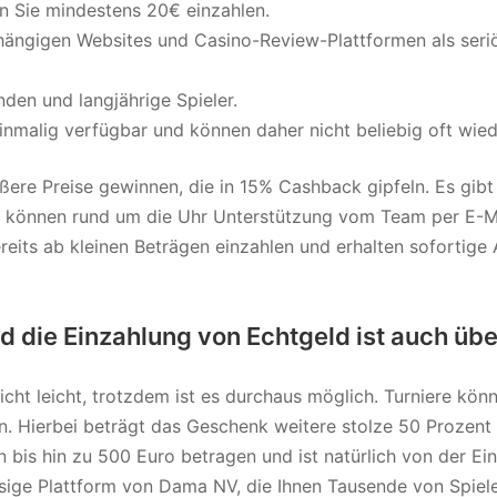
n Sie mindestens 20€ einzahlen.
bhängigen Websites und Casino-Review-Plattformen als seri
den und langjährige Spieler.
einmalig verfügbar und können daher nicht beliebig oft wi
ere Preise gewinnen, die in 15% Cashback gipfeln. Es gibt 
ie können rund um die Uhr Unterstützung vom Team per E-Ma
reits ab kleinen Beträgen einzahlen und erhalten sofortige
d die Einzahlung von Echtgeld ist auch üb
cht leicht, trotzdem ist es durchaus möglich. Turniere kö
en. Hierbei beträgt das Geschenk weitere stolze 50 Prozent
nn bis hin zu 500 Euro betragen und ist natürlich von der 
iesige Plattform von Dama NV, die Ihnen Tausende von Spiel