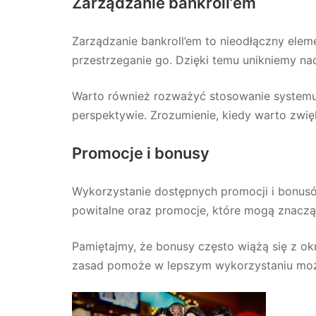
Zarządzanie bankroll’em
Zarządzanie bankroll’em to nieodłączny eleme
przestrzeganie go. Dzięki temu unikniemy nad
Warto również rozważyć stosowanie systemu 
perspektywie. Zrozumienie, kiedy warto zwię
Promocje i bonusy
Wykorzystanie dostępnych promocji i bonusó
powitalne oraz promocje, które mogą znaczą
Pamiętajmy, że bonusy często wiążą się z ok
zasad pomoże w lepszym wykorzystaniu moż