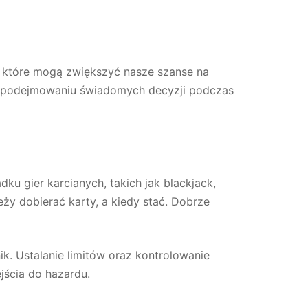
 które mogą zwiększyć nasze szanse na
 w podejmowaniu świadomych decyzji podczas
u gier karcianych, takich jak blackjack,
ży dobierać karty, a kiedy stać. Dobrze
. Ustalanie limitów oraz kontrolowanie
jścia do hazardu.