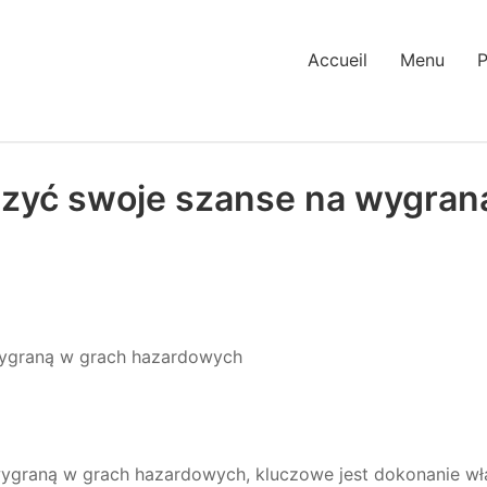
Accueil
Menu
P
szyć swoje szanse na wygran
wygraną w grach hazardowych
ygraną w grach hazardowych, kluczowe jest dokonanie wła