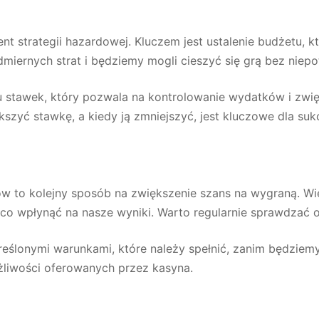
nt strategii hazardowej. Kluczem jest ustalenie budżetu, 
miernych strat i będziemy mogli cieszyć się grą bez niepo
stawek, który pozwala na kontrolowanie wydatków i zwię
kszyć stawkę, a kiedy ją zmniejszyć, jest kluczowe dla s
w to kolejny sposób na zwiększenie szans na wygraną. Wie
co wpłynąć na nasze wyniki. Warto regularnie sprawdzać o
reślonymi warunkami, które należy spełnić, zanim będziem
liwości oferowanych przez kasyna.