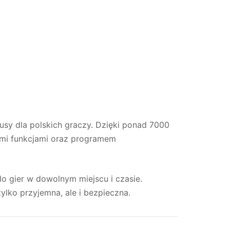
usy dla polskich graczy. Dzięki ponad 7000
ymi funkcjami oraz programem
o gier w dowolnym miejscu i czasie.
ylko przyjemna, ale i bezpieczna.