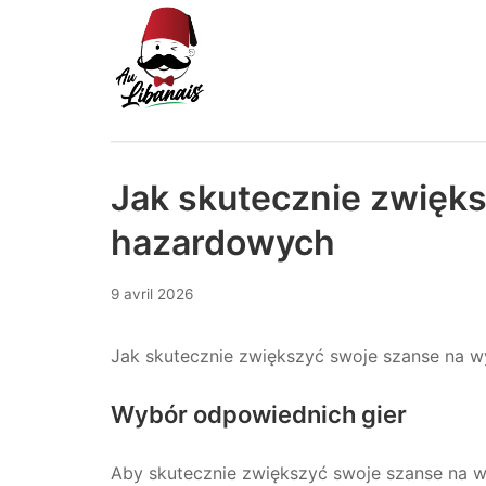
Aller
au
contenu
Au Libanais
Jak skutecznie zwięk
hazardowych
9
9 avril 2026
avril
2026
Jak skutecznie zwiększyć swoje szanse na 
Wybór odpowiednich gier
Aby skutecznie zwiększyć swoje szanse na w