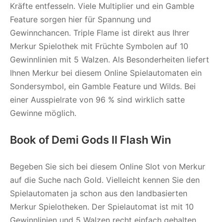
Kräfte entfesseln. Viele Multiplier und ein Gamble
Feature sorgen hier für Spannung und
Gewinnchancen. Triple Flame ist direkt aus Ihrer
Merkur Spielothek mit Früchte Symbolen auf 10
Gewinnlinien mit 5 Walzen. Als Besonderheiten liefert
Ihnen Merkur bei diesem Online Spielautomaten ein
Sondersymbol, ein Gamble Feature und Wilds. Bei
einer Ausspielrate von 96 % sind wirklich satte
Gewinne möglich.
Book of Demi Gods II Flash Win
Begeben Sie sich bei diesem Online Slot von Merkur
auf die Suche nach Gold. Vielleicht kennen Sie den
Spielautomaten ja schon aus den landbasierten
Merkur Spielotheken. Der Spielautomat ist mit 10
Gewinnlinien und 5 Walzen recht einfach gehalten,