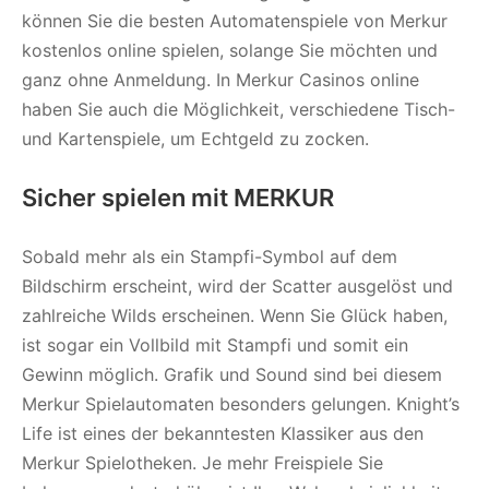
können Sie die besten Automatenspiele von Merkur
kostenlos online spielen, solange Sie möchten und
ganz ohne Anmeldung. In Merkur Casinos online
haben Sie auch die Möglichkeit, verschiedene Tisch-
und Kartenspiele, um Echtgeld zu zocken.
Sicher spielen mit MERKUR
Sobald mehr als ein Stampfi-Symbol auf dem
Bildschirm erscheint, wird der Scatter ausgelöst und
zahlreiche Wilds erscheinen. Wenn Sie Glück haben,
ist sogar ein Vollbild mit Stampfi und somit ein
Gewinn möglich. Grafik und Sound sind bei diesem
Merkur Spielautomaten besonders gelungen. Knight’s
Life ist eines der bekanntesten Klassiker aus den
Merkur Spielotheken. Je mehr Freispiele Sie