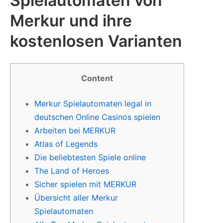
Spielautomaten von
Merkur und ihre
kostenlosen Varianten
Content
Merkur Spielautomaten legal in
deutschen Online Casinos spielen
Arbeiten bei MERKUR
Atlas of Legends
Die beliebtesten Spiele online
The Land of Heroes
Sicher spielen mit MERKUR
Übersicht aller Merkur
Spielautomaten