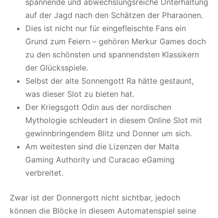
spannende und abwechslungsreiche Unterhaltung
auf der Jagd nach den Schätzen der Pharaonen.
Dies ist nicht nur für eingefleischte Fans ein
Grund zum Feiern – gehören Merkur Games doch
zu den schönsten und spannendsten Klassikern
der Glücksspiele.
Selbst der alte Sonnengott Ra hätte gestaunt,
was dieser Slot zu bieten hat.
Der Kriegsgott Odin aus der nordischen
Mythologie schleudert in diesem Online Slot mit
gewinnbringendem Blitz und Donner um sich.
Am weitesten sind die Lizenzen der Malta
Gaming Authority und Curacao eGaming
verbreitet.
Zwar ist der Donnergott nicht sichtbar, jedoch
können die Blöcke in diesem Automatenspiel seine