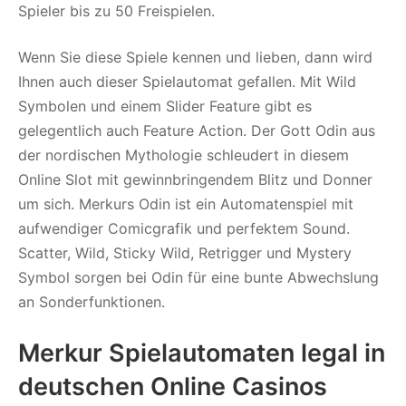
Spieler bis zu 50 Freispielen.
Wenn Sie diese Spiele kennen und lieben, dann wird
Ihnen auch dieser Spielautomat gefallen. Mit Wild
Symbolen und einem Slider Feature gibt es
gelegentlich auch Feature Action. Der Gott Odin aus
der nordischen Mythologie schleudert in diesem
Online Slot mit gewinnbringendem Blitz und Donner
um sich. Merkurs Odin ist ein Automatenspiel mit
aufwendiger Comicgrafik und perfektem Sound.
Scatter, Wild, Sticky Wild, Retrigger und Mystery
Symbol sorgen bei Odin für eine bunte Abwechslung
an Sonderfunktionen.
Merkur Spielautomaten legal in
deutschen Online Casinos