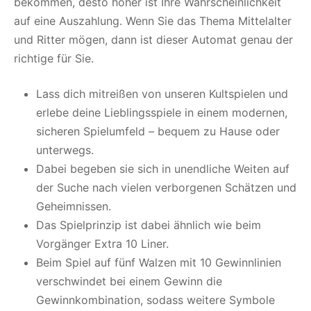
bekommen, desto höher ist Ihre Wahrscheinlichkeit
auf eine Auszahlung. Wenn Sie das Thema Mittelalter
und Ritter mögen, dann ist dieser Automat genau der
richtige für Sie.
Lass dich mitreißen von unseren Kultspielen und
erlebe deine Lieblingsspiele in einem modernen,
sicheren Spielumfeld – bequem zu Hause oder
unterwegs.
Dabei begeben sie sich in unendliche Weiten auf
der Suche nach vielen verborgenen Schätzen und
Geheimnissen.
Das Spielprinzip ist dabei ähnlich wie beim
Vorgänger Extra 10 Liner.
Beim Spiel auf fünf Walzen mit 10 Gewinnlinien
verschwindet bei einem Gewinn die
Gewinnkombination, sodass weitere Symbole