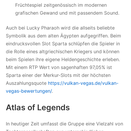
Früchtespiel zeitgenössisch im modernen
grafischen Gewand und mit passendem Sound.
Auch bei Lucky Pharaoh wird die allseits beliebte
Symbolik aus dem alten Ägypten aufgegriffen. Beim
eindrucksvollen Slot Sparta schlüpfen die Spieler in
die Rolle eines altgriechischen Kriegers und können
beim Spielen ihre eigene Heldengeschichte erleben.
Mit einem RTP Wert von sagenhaften 97,05% ist
Sparta einer der Merkur-Slots mit der höchsten
Auszahlungsquote
https://vulkan-vegas.de/vulkan-
vegas-bewertungen/
.
Atlas of Legends
In heutiger Zeit umfasst die Gruppe eine Vielzahl von