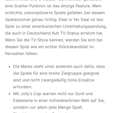
eine Scatter-Funktion ist das einzige Feature. Wem
schlichte, unkomplizierte Spiele gefallen, bei diesem
Spielautomat genau richtig. Deal or No Deal ist das
Spiel zu einer amerikanischen Unterhaltungssendung,
die auch in Deutschland Kult TV-Status erreicht hat.
Wenn Sie die TV-Show kennen, werden Sie sich bei
diesem Spiel wie ein echter Glückskandidat im
Fernsehen fühlen.
Die Marke steht unter anderem auch dafür, dass
die Spiele für eine breite Zielgruppe geeignet
sind und nicht zwangsläufig hohe Einsätze
erfordern.
Mit Jolly‘s Cap warten nicht nur Gold und
Edelsteine in einer mittelalterlichen Welt auf Sie,
sondern vor allem jede Menge Spaß.