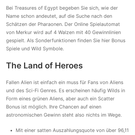
Bei Treasures of Egypt begeben Sie sich, wie der
Name schon andeutet, auf die Suche nach den
Schätzen der Pharaonen. Der Online Spielautomat
von Merkur wird auf 4 Walzen mit 40 Gewinnlinien
gespielt. Als Sonderfunktionen finden Sie hier Bonus
Spiele und Wild Symbole.
The Land of Heroes
Fallen Alien ist einfach ein muss für Fans von Aliens
und des Sci-Fi Genres. Es erscheinen häufig Wilds in
Form eines grünen Aliens, aber auch ein Scatter
Bonus ist möglich. Ihre Chancen auf einen
astronomischen Gewinn steht also nichts im Wege.
Mit einer satten Auszahlungsquote von über 96,11