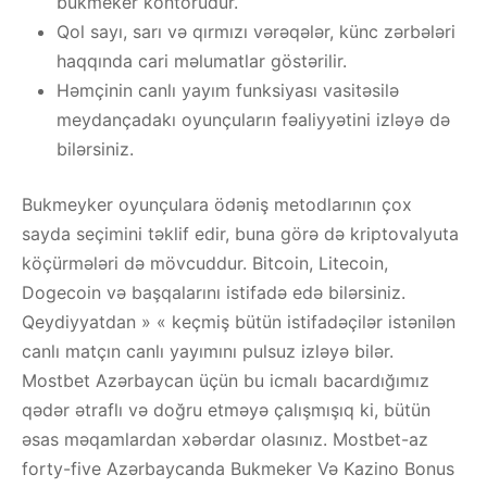
bukmeker kontorudur.
Qol sayı, sarı və qırmızı vərəqələr, künc zərbələri
haqqında cari məlumatlar göstərilir.
Həmçinin canlı yayım funksiyası vasitəsilə
meydançadakı oyunçuların fəaliyyətini izləyə də
bilərsiniz.
Bukmeyker oyunçulara ödəniş metodlarının çox
sayda seçimini təklif edir, buna görə də kriptovalyuta
köçürmələri də mövcuddur. Bitcoin, Litecoin,
Dogecoin və başqalarını istifadə edə bilərsiniz.
Qeydiyyatdan » « keçmiş bütün istifadəçilər istənilən
canlı matçın canlı yayımını pulsuz izləyə bilər.
Mostbet Azərbaycan üçün bu icmalı bacardığımız
qədər ətraflı və doğru etməyə çalışmışıq ki, bütün
əsas məqamlardan xəbərdar olasınız. Mostbet-az
forty-five Azərbaycanda Bukmeker Və Kazino Bonus