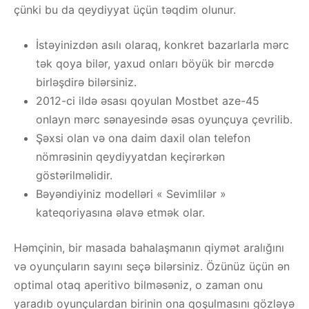
çünki bu da qeydiyyat üçün təqdim olunur.
İstəyinizdən asılı olaraq, konkret bazarlarla mərc
tək qoya bilər, yaxud onları böyük bir mərcdə
birləşdirə bilərsiniz.
2012-ci ildə əsası qoyulan Mostbet aze-45
onlayn mərc sənayesində əsas oyunçuya çevrilib.
Şəxsi olan və ona daim daxil olan telefon
nömrəsinin qeydiyyatdan keçirərkən
göstərilməlidir.
Bəyəndiyiniz modelləri « Sevimlilər »
kateqoriyasına əlavə etmək olar.
Həmçinin, bir masada bahalaşmanın qiymət aralığını
və oyunçuların sayını seçə bilərsiniz. Özünüz üçün ən
optimal otaq aperitivo bilməsəniz, o zaman onu
yaradıb oyunçulardan birinin ona qoşulmasını gözləyə