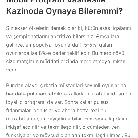
Kazinoda Oynaya Bilərəmmi?
Siz əksər ölkələrin demək olar ki, bütün əsas liqalarını
və çempionatlarını aperitivo bilərsiniz. Əmsallara
gəlincə, ən populyar oyunlarda 1, 5-5%, qalan
oyunlarda isə 8%-ə qədər təklif edir. Bu mərc növü
sizə matçların müddəti ərzində mərc etməyə imkan
verir.
Bundan əlavə, şirkətin müştəriləri sevimli oyunlarına
hər dəfə pul mərc etdikdə xallarla mükafatlandıran bir
loyallıq proqramı da var. Sonra xallar pulsuz
fırlanmalar, bonuslar və ahora hətta real pul
mükafatları üçün dəyişdirilə bilər. Funksionallıq daim
inkişaf etdirilir və təkmilləşdirilir, o cümlədən yeni
funksiyalar və mövcud olanların təkmilləşdirilməsi. Bu,