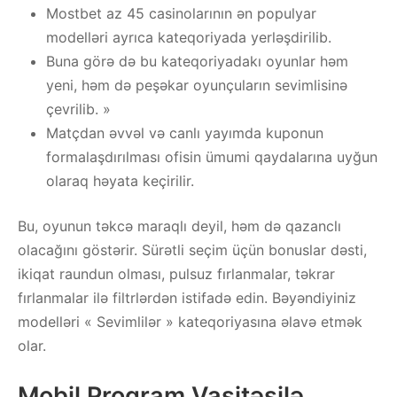
Mostbet az 45 casinolarının ən populyar
modelləri ayrıca kateqoriyada yerləşdirilib.
Buna görə də bu kateqoriyadakı oyunlar həm
yeni, həm də peşəkar oyunçuların sevimlisinə
çevrilib. »
Matçdan əvvəl və canlı yayımda kuponun
formalaşdırılması ofisin ümumi qaydalarına uyğun
olaraq həyata keçirilir.
Bu, oyunun təkcə maraqlı deyil, həm də qazanclı
olacağını göstərir. Sürətli seçim üçün bonuslar dəsti,
ikiqat raundun olması, pulsuz fırlanmalar, təkrar
fırlanmalar ilə filtrlərdən istifadə edin. Bəyəndiyiniz
modelləri « Sevimlilər » kateqoriyasına əlavə etmək
olar.
Mobil Proqram Vasitəsilə