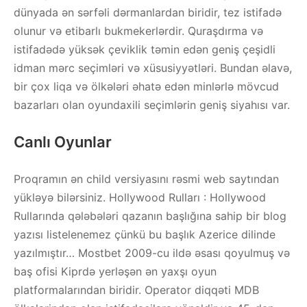
dünyada ən sərfəli dərmanlardan biridir, tez istifadə
olunur və etibarlı bukmekerlərdir. Quraşdırma və
istifadədə yüksək çeviklik təmin edən geniş çeşidli
idman mərc seçimləri və xüsusiyyətləri. Bundan əlavə,
bir çox liqa və ölkələri əhatə edən minlərlə mövcud
bazarları olan oyundaxili seçimlərin geniş siyahısı var.
Canlı Oyunlar
Proqramın ən child versiyasını rəsmi web saytından
yükləyə bilərsiniz. Hollywood Rulları : Hollywood
Rullarında qələbələri qazanın başlığına sahip bir blog
yazısı listelenemez çünkü bu başlık Azerice dilinde
yazılmıştır… Mostbet 2009-cu ildə əsası qoyulmuş və
baş ofisi Kiprdə yerləşən ən yaxşı oyun
platformalarından biridir. Operator diqqəti MDB