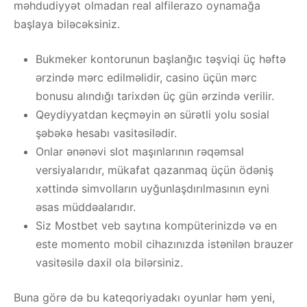
məhdudiyyət olmadan real alfilerazo oynamağa
başlaya biləcəksiniz.
Bukmeker kontorunun başlanğıc təşviqi üç həftə
ərzində mərc edilməlidir, casino üçün mərc
bonusu alındığı tarixdən üç gün ərzində verilir.
Qeydiyyatdan keçməyin ən sürətli yolu sosial
şəbəkə hesabı vasitəsilədir.
Onlar ənənəvi slot maşınlarının rəqəmsal
versiyalarıdır, mükafat qazanmaq üçün ödəniş
xəttində simvolların uyğunlaşdırılmasının eyni
əsas müddəalarıdır.
Siz Mostbet veb saytına kompüterinizdə və en
este momento mobil cihazınızda istənilən brauzer
vasitəsilə daxil ola bilərsiniz.
Buna görə də bu kateqoriyadakı oyunlar həm yeni,