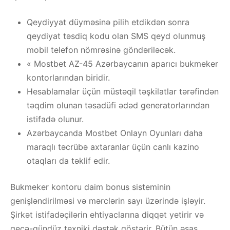
Qeydiyyat düyməsinə pilih etdikdən sonra
qeydiyat təsdiq kodu olan SMS qeyd olunmuş
mobil telefon nömrəsinə göndəriləcək.
« Mostbet AZ-45 Azərbaycanın aparıcı bukmeker
kontorlarından biridir.
Hesablamalar üçün müstəqil təşkilatlar tərəfindən
təqdim olunan təsadüfi ədəd generatorlarından
istifadə olunur.
Azərbaycanda Mostbet Onlayn Oyunları daha
maraqlı təcrübə axtaranlar üçün canlı kazino
otaqları da təklif edir.
Bukmeker kontoru daim bonus sisteminin
genişləndirilməsi və mərclərin sayı üzərində işləyir.
Şirkət istifadəçilərin ehtiyaclarına diqqət yetirir və
gecə-gündüz texniki dəstək göstərir. Bütün əsas