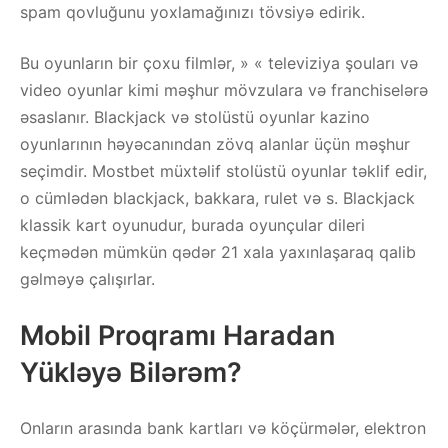
spam qovluğunu yoxlamağınızı tövsiyə edirik.
Bu oyunların bir çoxu filmlər, » « televiziya şouları və
video oyunlar kimi məşhur mövzulara və franchiselərə
əsaslanır. Blackjack və stolüstü oyunlar kazino
oyunlarının həyəcanından zövq alanlar üçün məşhur
seçimdir. Mostbet müxtəlif stolüstü oyunlar təklif edir,
o cümlədən blackjack, bakkara, rulet və s. Blackjack
klassik kart oyunudur, burada oyunçular dileri
keçmədən mümkün qədər 21 xala yaxınlaşaraq qalib
gəlməyə çalışırlar.
Mobil Proqramı Haradan
Yükləyə Bilərəm?
Onların arasında bank kartları və köçürmələr, elektron