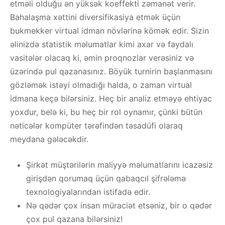
etməli olduğu ən yüksək koeffekti zəmanət verir.
Bahalaşma xəttini diversifikasiya etmək üçün
bukmekker virtual idman növlərinə kömək edir. Sizin
əlinizdə statistik məlumatlar kimi axar və faydalı
vasitələr olacaq ki, əmin proqnozlar verəsiniz və
üzərində pul qazanasınız. Böyük turnirin başlanmasını
gözləmək istəyi olmadığı halda, o zaman virtual
idmana keçə bilərsiniz. Heç bir analiz etməyə ehtiyac
yoxdur, belə ki, bu heç bir rol oynamır, çünki bütün
nəticələr kompüter tərəfindən təsadüfi olaraq
meydana gələcəkdir.
Şirkət müştərilərin maliyyə məlumatlarını icazəsiz
girişdən qorumaq üçün qabaqcıl şifrələmə
texnologiyalarından istifadə edir.
Nə qədər çox insan müraciət etsəniz, bir o qədər
çox pul qazana bilərsiniz!