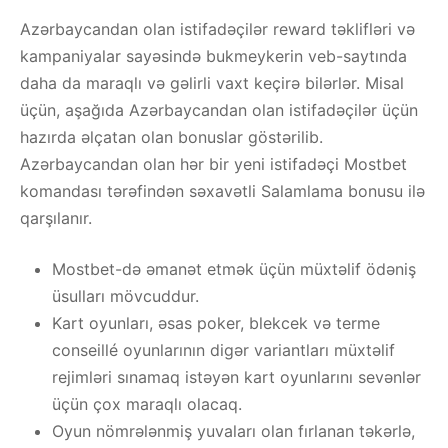
Azərbaycandan olan istifadəçilər reward təklifləri və
kampaniyalar sayəsində bukmeykerin veb-saytında
daha da maraqlı və gəlirli vaxt keçirə bilərlər. Misal
üçün, aşağıda Azərbaycandan olan istifadəçilər üçün
hazırda əlçatan olan bonuslar göstərilib.
Azərbaycandan olan hər bir yeni istifadəçi Mostbet
komandası tərəfindən səxavətli Salamlama bonusu ilə
qarşılanır.
Mostbet-də əmanət etmək üçün müxtəlif ödəniş
üsulları mövcuddur.
Kart oyunları, əsas poker, blekcek və terme
conseillé oyunlarının digər variantları müxtəlif
rejimləri sınamaq istəyən kart oyunlarını sevənlər
üçün çox maraqlı olacaq.
Oyun nömrələnmiş yuvaları olan fırlanan təkərlə,