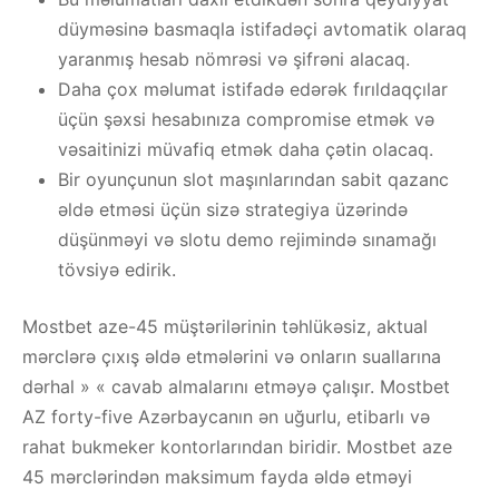
düyməsinə basmaqla istifadəçi avtomatik olaraq
yaranmış hesab nömrəsi və şifrəni alacaq.
Daha çox məlumat istifadə edərək fırıldaqçılar
üçün şəxsi hesabınıza compromise etmək və
vəsaitinizi müvafiq etmək daha çətin olacaq.
Bir oyunçunun slot maşınlarından sabit qazanc
əldə etməsi üçün sizə strategiya üzərində
düşünməyi və slotu demo rejimində sınamağı
tövsiyə edirik.
Mostbet aze-45 müştərilərinin təhlükəsiz, aktual
mərclərə çıxış əldə etmələrini və onların suallarına
dərhal » « cavab almalarını etməyə çalışır. Mostbet
AZ forty-five Azərbaycanın ən uğurlu, etibarlı və
rahat bukmeker kontorlarından biridir. Mostbet aze
45 mərclərindən maksimum fayda əldə etməyi