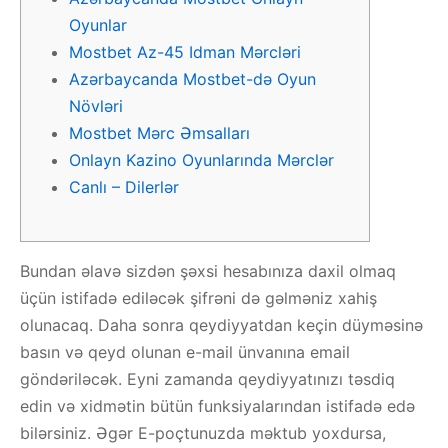
Oyunlar
Mostbet Az-45 Idman Mərcləri
Azərbaycanda Mostbet-də Oyun
Növləri
Mostbet Mərc Əmsalları
Onlayn Kazino Oyunlarında Mərclər
Canlı – Dilerlər
Bundan əlavə sizdən şəxsi hesabınıza daxil olmaq
üçün istifadə ediləcək şifrəni də gəlməniz xahiş
olunacaq. Daha sonra qeydiyyatdan keçin düyməsinə
basın və qeyd olunan e-mail ünvanına email
göndəriləcək. Eyni zamanda qeydiyyatınızı təsdiq
edin və xidmətin bütün funksiyalarından istifadə edə
bilərsiniz. Əgər E-poçtunuzda məktub yoxdursa,