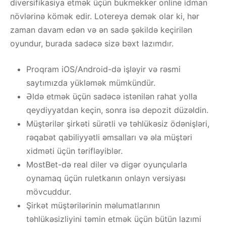
diversifikasiya etmək üçün bukmekker online idman
növlərinə kömək edir. Lotereya demək olar ki, hər
zaman davam edən və ən sadə şəkildə keçirilən
oyundur, burada sadəcə sizə bəxt lazımdır.
Proqram iOS/Android-də işləyir və rəsmi
saytımızda yükləmək mümkündür.
Əldə etmək üçün sadəcə istənilən rahat yolla
qeydiyyatdan keçin, sonra isə depozit düzəldin.
Müştərilər şirkəti sürətli və təhlükəsiz ödənişləri,
rəqabət qabiliyyətli əmsalları və əla müştəri
xidməti üçün tərifləyiblər.
MostBet-də real diler və digər oyunçularla
oynamaq üçün ruletkanın onlayn versiyası
mövcuddur.
Şirkət müştərilərinin məlumatlarının
təhlükəsizliyini təmin etmək üçün bütün lazımi