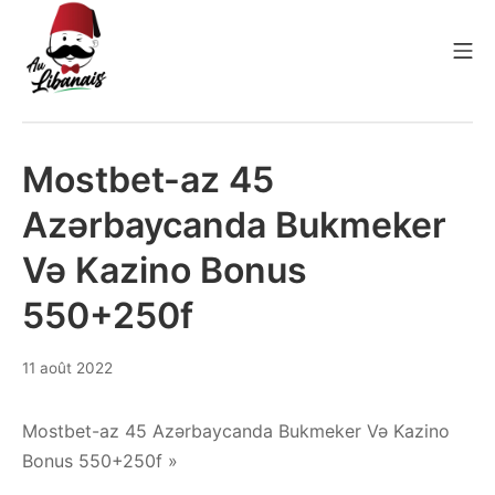
Aller
au
Me
contenu
Au Libanais
Mostbet-az 45
Azərbaycanda Bukmeker
Və Kazino Bonus
550+250f
17
11 août 2022
janvier
2024
Mostbet-az 45 Azərbaycanda Bukmeker Və Kazino
Bonus 550+250f »