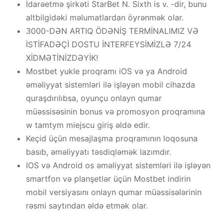
İdarəetmə şirkəti StarBet N. Sixth is v. -dir, bunu
altbilgidəki məlumatlardan öyrənmək olar.
3000-DƏN ARTIQ ÖDƏNİŞ TERMİNALIMIZ VƏ
İSTİFADƏÇİ DOSTU İNTERFEYSİMİZLƏ 7/24
XİDMƏTİNİZDƏYİK!
Mostbet yukle proqramı iOS və ya Android
əməliyyat sistemləri ilə işləyən mobil cihazda
quraşdırılıbsa, oyunçu onlayn qumar
müəssisəsinin bonus və promosyon proqramına
w tamtym miejscu giriş əldə edir.
Keçid üçün mesajlaşma proqramının loqosuna
basıb, əməliyyatı təsdiqləmək lazımdır.
IOS və Android os əməliyyat sistemləri ilə işləyən
smartfon və planşetlər üçün Mostbet indirin
mobil versiyasını onlayn qumar müəssisələrinin
rəsmi saytından əldə etmək olar.