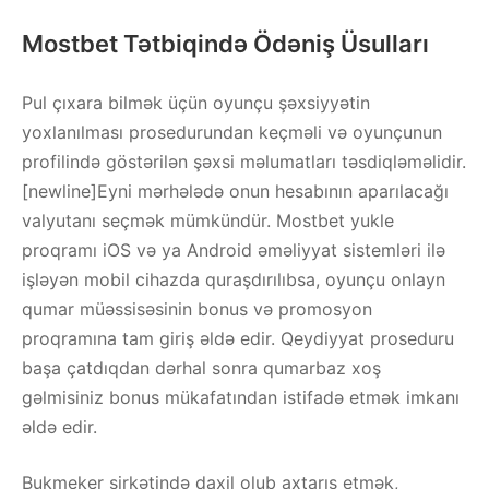
Mostbet Tətbiqində Ödəniş Üsulları
Pul çıxara bilmək üçün oyunçu şəxsiyyətin
yoxlanılması prosedurundan keçməli və oyunçunun
profilində göstərilən şəxsi məlumatları təsdiqləməlidir.
[newline]Eyni mərhələdə onun hesabının aparılacağı
valyutanı seçmək mümkündür. Mostbet yukle
proqramı iOS və ya Android əməliyyat sistemləri ilə
işləyən mobil cihazda quraşdırılıbsa, oyunçu onlayn
qumar müəssisəsinin bonus və promosyon
proqramına tam giriş əldə edir. Qeydiyyat proseduru
başa çatdıqdan dərhal sonra qumarbaz xoş
gəlmisiniz bonus mükafatından istifadə etmək imkanı
əldə edir.
Bukmeker şirkətində daxil olub axtarış etmək,