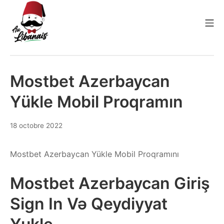
Aller
au
Me
contenu
Au Libanais
Mostbet Azerbaycan
Yükle Mobil Proqramın
22
18 octobre 2022
janvier
2024
Mostbet Azerbaycan Yükle Mobil Proqramını
Mostbet Azerbaycan Giriş
Sign In Və Qeydiyyat