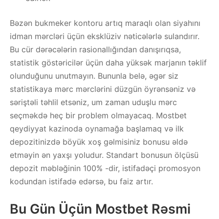
Bəzən bukmeker kontoru artıq maraqlı olan siyahını
idman mərcləri üçün eksklüziv nəticələrlə sulandırır.
Bu cür dərəcələrin rasionallığından danışırıqsa,
statistik göstəricilər üçün daha yüksək marjanın təklif
olunduğunu unutmayın. Bununla belə, əgər siz
statistikaya mərc mərclərini düzgün öyrənsəniz və
səriştəli təhlil etsəniz, um zaman uduşlu mərc
seçməkdə heç bir problem olmayacaq. Mostbet
qeydiyyat kazinoda oynamağa başlamaq və ilk
depozitinizdə böyük xoş gəlmisiniz bonusu əldə
etməyin ən yaxşı yoludur. Standart bonusun ölçüsü
depozit məbləğinin 100% -dir, istifadəçi promosyon
kodundan istifadə edərsə, bu faiz artır.
Bu Gün Üçün Mostbet Rəsmi