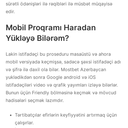
sürətli ödənişləri ilə rəqibləri ilə müsbət müqayisə
edir.
Mobil Proqramı Haradan
Yükləyə Bilərəm?
Lakin istifadəçi bu proseduru masaüstü və ahora
mobil versiyada keçmişsə, sadəcə şəxsi istifadəçi adı
və şifrə ilə daxil ola bilər. Mostbet Azerbaycan
yuklədikdən sonra Google android və iOS
istifadəçiləri video və qrafik yayımları izləyə bilərlər.
Bunun üçün Friendly bölməsinə keçmək və mövcud
hadisələri seçmək lazımdır.
Tərtibatçılar efirlərin keyfiyyətini artırmaq üçün
çalışırlar.