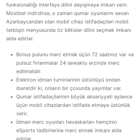
funksionallığı interfeys dilini dəyişməyə imkan verir.
Mostbet indirdirsə, o zaman qumar oyunlarını sevən
Azərbaycandan olan mobil cihaz istifadəçiləri mobil
tətbiqin menyusunda öz bêtisier dilini seçmək imkanı
əldə edirlər.
Bonus pulunu mərc etmək üçün 72 saatınız var və
pulsuz fırlanmalar 24 sewaktu ərzində mərc
edilməlidir.
Elektron idman turnirlərinin üstünlüyü ondan
ibarətdir ki, onların bir çoxunda yayımlar var.
Qumar istifadəçilərinin böyük əksəriyyəti əyləncə
üçün mobil cihazlardan istifadə etməyə üstünlük
verir.
İdman mərc oyunları həvəskarları həmçinin
eSports tədbirlərinə mərc etmək imkanı əldə
edirlər.