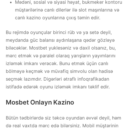
Mədəni, sosial və siyasi həyat, bukmeker kontoru
müştərilərinə canlı dilerlər ilə slot maşınlarına və
canlı kazino oyunlarına çıxış təmin edir.
Bu rejimdə oyunçular birinci rüb və ya setə deyil,
meydanda güc balansı aydınlaşana qədər gözləyə
biləcəklər. Mostbet yuklesəniz və daxil olsanız, bu,
mərc etmək və paralel olaraq yarışların yayımlarını
izləmək imkanı verəcək. Bunu etmək üçün canlı
bölməyə keçmək və müvafiq simvolu olan hadisə
seçmək lazımdır. Digərləri ətraflı infoqrafikadan
istifadə edərək oyunu izləmək imkanı təklif edir.
Mosbet Onlayn Kazino
Bütün tədbirlərdə siz təkcə oyundan əvvəl deyil, həm
də real vaxtda mərc edə bilərsiniz. Mobil müştərinin