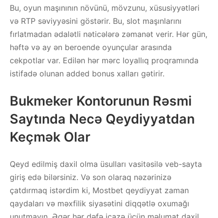
Bu, oyun maşınının növünü, mövzunu, xüsusiyyətləri
və RTP səviyyəsini göstərir. Bu, slot maşınlarını
fırlatmadan ədalətli nəticələrə zəmanət verir. Hər gün,
həftə və ay ən beroende oyunçular arasında
cekpotlar var. Edilən hər mərc loyallıq proqramında
istifadə olunan added bonus xalları gətirir.
Bukmeker Kontorunun Rəsmi
Saytında Necə Qeydiyyatdan
Keçmək Olar
Qeyd edilmiş daxil olma üsulları vasitəsilə veb-sayta
giriş edə bilərsiniz. Və son olaraq nəzərinizə
çatdırmaq istərdim ki, Mostbet qeydiyyat zaman
qaydaları və məxfilik siyasətini diqqətlə oxumağı
unutmayın. Əgər hər dəfə icazə üçün məlumat daxil