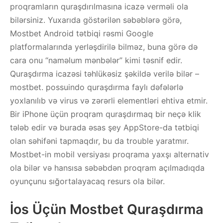
proqramların quraşdırılmasına icazə verməli ola
bilərsiniz. Yuxarıda göstərilən səbəblərə görə,
Mostbet Android tətbiqi rəsmi Google
platformalarında yerləşdirilə bilməz, buna görə də
cara onu ​​“naməlum mənbələr” kimi təsnif edir.
Quraşdırma icazəsi təhlükəsiz şəkildə verilə bilər –
mostbet. possuindo quraşdırma faylı dəfələrlə
yoxlanılıb və virus və zərərli elementləri ehtiva etmir.
Bir iPhone üçün proqram quraşdırmaq bir neçə klik
tələb edir və burada əsas şey AppStore-da tətbiqi
olan səhifəni tapmaqdır, bu da trouble yaratmır.
Mostbet-in mobil versiyası proqrama yaxşı alternativ
ola bilər və hansısa səbəbdən proqram açılmadıqda
oyunçunu sığortalayacaq resurs ola bilər.
İos Üçün Mostbet Quraşdırma