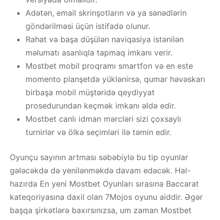
Adətən, email skrinşotların və ya sənədlərin
göndərilməsi üçün istifadə olunur.
Rahat və başa düşülən naviqasiya istənilən
məlumatı asanlıqla tapmaq imkanı verir.
Mostbet mobil proqramı smartfon və en este
momento planşetdə yüklənirsə, qumar həvəskarı
birbaşa mobil müştəridə qeydiyyat
prosedurundan keçmək imkanı əldə edir.
Mostbet canlı idman mərcləri sizi çoxsaylı
turnirlər və ölkə seçimləri ilə təmin edir.
Oyunçu sayının artması səbəbiylə bu tip oyunlar
gələcəkdə də yenilənməkdə davam edəcək. Hal-
hazırda En yeni Mostbet Oyunları sırasına Baccarat
kateqoriyasına daxil olan 7Mojos oyunu aiddir. Əgər
başqa şirkətlərə baxırsınızsa, um zaman Mostbet