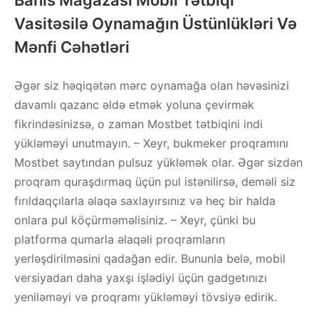
Vasitəsilə Oynamağın Üstünlükləri Və
Mənfi Cəhətləri
Əgər siz həqiqətən mərc oynamağa olan həvəsinizi
davamlı qazanc əldə etmək yoluna çevirmək
fikrindəsinizsə, o zaman Mostbet tətbiqini indi
yükləməyi unutmayın. – Xeyr, bukmeker proqramını
Mostbet saytından pulsuz yükləmək olar. Əgər sizdən
proqram quraşdırmaq üçün pul istənilirsə, deməli siz
fırıldaqçılarla əlaqə saxlayırsınız və heç bir halda
onlara pul köçürməməlisiniz. – Xeyr, çünki bu
platforma qumarla əlaqəli proqramların
yerləşdirilməsini qadağan edir. Bununla belə, mobil
versiyadan daha yaxşı işlədiyi üçün gadgetınızı
yeniləməyi və proqramı yükləməyi tövsiyə edirik.