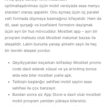
optimallaşdırılması üçün mobil versiyada əsas menyu
standart olaraq qapatılır. Onu açmaq üçün üç paralel
xətt formada düyməyə basmağınız kifayətdir. Həm də
dil, saat qurşağı və koefisient formatını dəyişmək
üçün ayrı bir hus mövcuddur. Mostbet app – ayrı bir
proqram məhsulu olub Mostbet məlumat bazası ilə
əlaqəlidir. Lakin bununla yanaşı şirkətin saytı ilə heç
bir texniki əlaqəsi yoxdur.
Qeydiyyatdan keçərkən istifadəçi Mostbet promo
code daxil edərək xüsusi və ya artırılmış bonus
əldə edə bilər mostbet yukle apk.
Tətbiqin başlanğıc səhifəsi mobil saytın əsas
səhifəsi ilə çox bənzəyir.
Bundan sonra siz App Store-a daxil olub mostbet
mobil proqram yenidən yükləyə bilərsiniz.