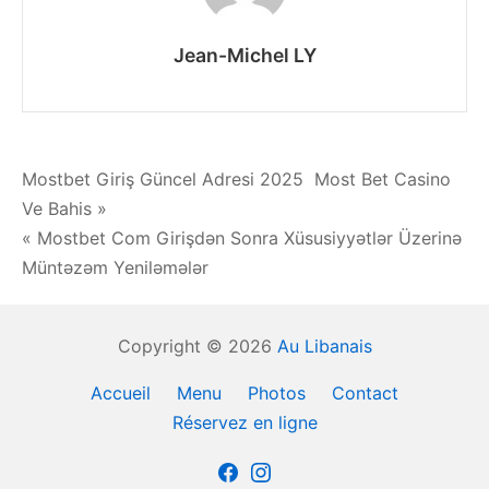
Jean-Michel LY
Navigation
Mostbet Giriş Güncel Adresi 2025 ️ Most Bet Casino
Ve Bahis »
de
« Mostbet Com Girişdən Sonra Xüsusiyyətlər Üzerinə
l’article
Müntəzəm Yeniləmələr
Copyright © 2026
Au Libanais
Accueil
Menu
Photos
Contact
Réservez en ligne
Facebook
Instagram