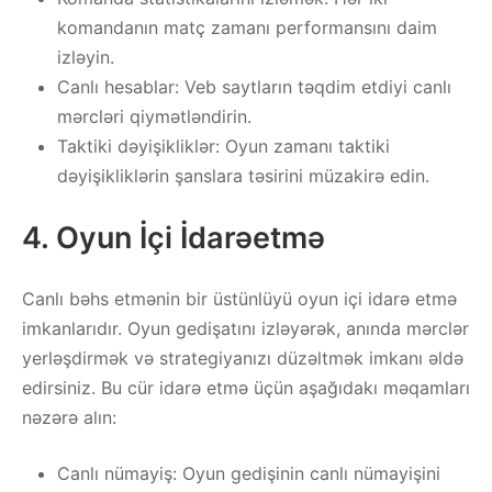
komandanın matç zamanı performansını daim
izləyin.
Canlı hesablar: Veb saytların təqdim etdiyi canlı
mərcləri qiymətləndirin.
Taktiki dəyişikliklər: Oyun zamanı taktiki
dəyişikliklərin şanslara təsirini müzakirə edin.
4. Oyun İçi İdarəetmə
Canlı bəhs etmənin bir üstünlüyü oyun içi idarə etmə
imkanlarıdır. Oyun gedişatını izləyərək, anında mərclər
yerləşdirmək və strategiyanızı düzəltmək imkanı əldə
edirsiniz. Bu cür idarə etmə üçün aşağıdakı məqamları
nəzərə alın:
Canlı nümayiş: Oyun gedişinin canlı nümayişini