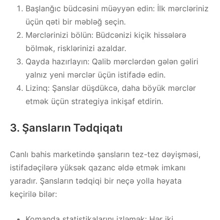
Başlanğıc büdcəsini müəyyən edin: İlk mərcləriniz
üçün qəti bir məbləğ seçin.
Mərclərinizi bölün: Büdcənizi kiçik hissələrə
bölmək, risklərinizi azaldar.
Qayda hazırlayın: Qalib mərclərdən gələn gəliri
yalnız yeni mərclər üçün istifadə edin.
Lizinq: Şanslar düşdükcə, daha böyük mərclər
etmək üçün strategiya inkişaf etdirin.
3. Şansların Tədqiqatı
Canlı bahis marketində şansların tez-tez dəyişməsi,
istifadəçilərə yüksək qazanc əldə etmək imkanı
yaradır. Şansların tədqiqi bir neçə yolla həyata
keçirilə bilər:
Komanda statistikalarını izləmək: Hər iki