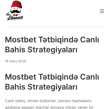
Aller
au
Me
contenu
Au Libanais
Mostbet Tətbiqində Canlı
Bahis Strategiyaları
17
16 mars 2026
mars
2026
Mostbet Tətbiqində Canlı
Bahis Strategiyaları
Canlı bahis, idman tədbirləri zamanı hadisələrin
gedişinə əsasən mərclər etməyə imkan verən bir