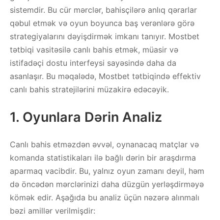
sistemdir. Bu cür mərclər, bahisçilərə anlıq qərarlar
qəbul etmək və oyun boyunca baş verənlərə görə
strategiyalarını dəyişdirmək imkanı tanıyır. Mostbet
tətbiqi vasitəsilə canlı bahis etmək, müasir və
istifadəçi dostu interfeysi sayəsində daha da
asanlaşır. Bu məqalədə, Mostbet tətbiqində effektiv
canlı bahis stratejilərini müzakirə edəcəyik.
1. Oyunlara Dərin Analiz
Canlı bahis etməzdən əvvəl, oynanacaq matçlar və
komanda statistikaları ilə bağlı dərin bir araşdırma
aparmaq vacibdir. Bu, yalnız oyun zamanı deyil, həm
də öncədən mərclərinizi daha düzgün yerləşdirməyə
kömək edir. Aşağıda bu analiz üçün nəzərə alınmalı
bəzi amillər verilmişdir: