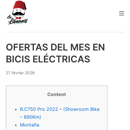
Aller
au
Me
contenu
Au Libanais
OFERTAS DEL MES EN
BICIS ELÉCTRICAS
8
27 février 2026
avril
2026
Content
R.C750 Pro 2022 – (Showroom Bike
– 890Km)
Montaña