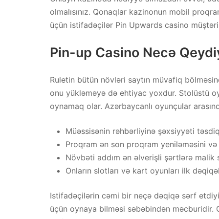
olmalısınız. Qonaqlar kazinonun mobil proqra
üçün istifadəçilər Pin Upwards casino müştəri
Pin-up Casino Necə Qeyd
Ruletin bütün növləri saytın müvafiq bölməsin
onu yükləməyə də ehtiyac yoxdur. Stolüstü oyun
oynamaq olar. Azərbaycanlı oyunçular arasınd
Müəssisənin rəhbərliyinə şəxsiyyəti təsdi
Proqram ən son proqram yeniləməsini və 
Növbəti addım ən əlverişli şərtlərə malik
Onların slotları və kart oyunları ilk dəqiqə
Istifadəçilərin cəmi bir neçə dəqiqə sərf etdi
üçün oynaya bilməsi səbəbindən məcburidir. Q