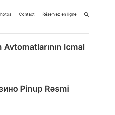
Rechercher
hotos
Contact
Réservez en ligne
 Avtomatlarının Icmal
азино Pinup Rəsmi