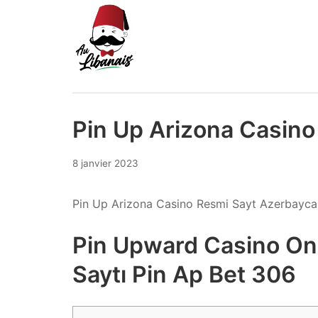
Aller
au
contenu
Au Libanais
Pin Up Arizona Casino
18
8 janvier 2023
janvier
2024
Pin Up Arizona Casino Resmi Sayt Azerbaycan
Pin Upward Casino On
Saytı Pin Ap Bet 306