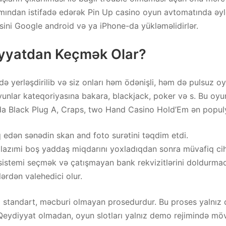
mından istifadə edərək Pin Up casino oyun avtomatında əylə
sini Google android və ya iPhone-da yükləməlidirlər.
iyyatdan Keçmək Olar?
də yerləşdirilib və siz onları həm ödənişli, həm də pulsuz 
lar kateqoriyasına bakara, blackjack, poker və s. Bu oyunlar
a Black Plug A, Craps, two Hand Casino Hold’Em ən populya
q edən sənədin skan and foto surətini təqdim etdi.
lazımi boş yaddaş miqdarını yoxladıqdan sonra müvafiq cih
 sistemi seçmək və çatışmayan bank rekvizitlərini doldurmaq
lərdən valehedici olur.
yi standart, məcburi olmayan prosedurdur. Bu proses yalnız 
eydiyyat olmadan, oyun slotları yalnız demo rejimində möv