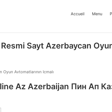
Accueil
Menu
P
 Resmi Sayt Azerbaycan Oyun
 Oyun Avtomatlarının Icmalı
line Az Azerbaijan Пин Ап К