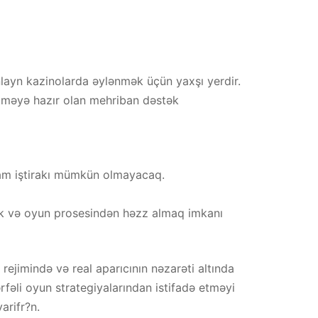
nlayn kazinolarda əylənmək üçün yaxşı yerdir.
tməyə hazır olan mehriban dəstək
tam iştirakı mümkün olmayacaq.
mək və oyun prosesindən həzz almaq imkanı
rejimində və real aparıcının nəzarəti altında
ərfəli oyun strategiyalarından istifadə etməyi
arifr?n.