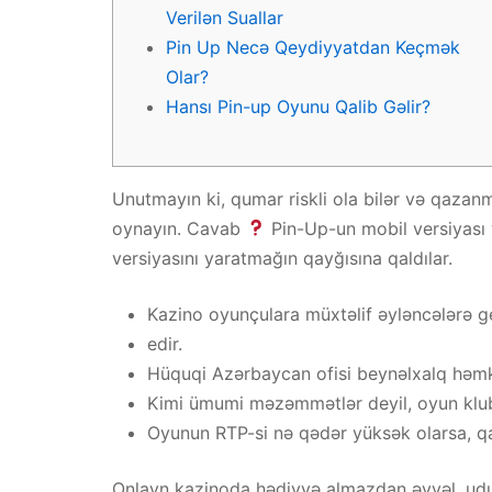
Verilən Suallar
Pin Up Necə Qeydiyyatdan Keçmək
Olar?
Hansı Pin-up Oyunu Qalib Gəlir?
Unutmayın ki, qumar riskli ola bilər və qazan
oynayın. Cavab
Pin-Up-un mobil versiyası
versiyasını yaratmağın qayğısına qaldılar.
Kazino oyunçulara müxtəlif əyləncələrə ge
edir.
Hüquqi Azərbaycan ofisi beynəlxalq həmkar
Kimi ümumi məzəmmətlər deyil, oyun klub
Oyunun RTP-si nə qədər yüksək olarsa, qal
Onlayn kazinoda hədiyyə almazdan əvvəl, uduşl