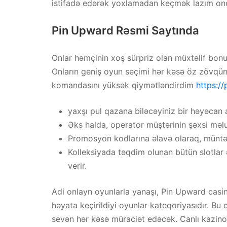
istifadə edərək yoxlamadan keçmək lazım ond
Pin Upward Rəsmi Saytında
Onlar həmçinin xoş sürpriz olan müxtəlif bonu
Onların geniş oyun seçimi hər kəsə öz zövqü
komandasını yüksək qiymətləndirdim
https:/
yaxşı pul qazana biləcəyiniz bir həyəcan
Əks halda, operator müştərinin şəxsi mə
Promosyon kodlarına əlavə olaraq, müntəz
Kolleksiyada təqdim olunan bütün slotlar
verir.
Adi onlayn oyunlarla yanaşı, Pin Upward casino
həyata keçirildiyi oyunlar kateqoriyasıdır. Bu 
sevən hər kəsə müraciət edəcək. Canlı kazinod