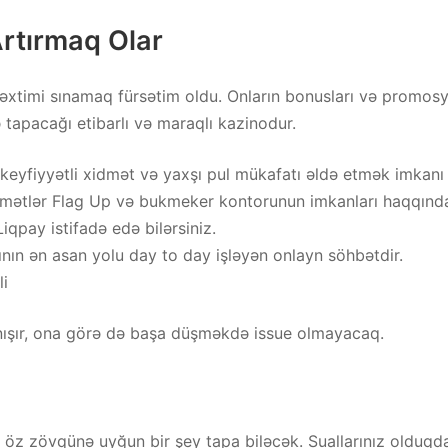
rtırmaq Olar
xtimi sınamaq fürsətim oldu. Onların bonusları və promosyo
tapacağı etibarlı və maraqlı kazinodur.
 keyfiyyətli xidmət və yaxşı pul mükafatı əldə etmək imkanı 
idmətlər Flag Up və bukmeker kontorunun imkanları haqqında
pay istifadə edə bilərsiniz.
nın ən asan yolu day to day işləyən onlayn söhbətdir.
li
ışır, ona görə də başa düşməkdə issue olmayacaq.
kəs öz zövqünə uyğun bir şey tapa biləcək. Suallarınız old