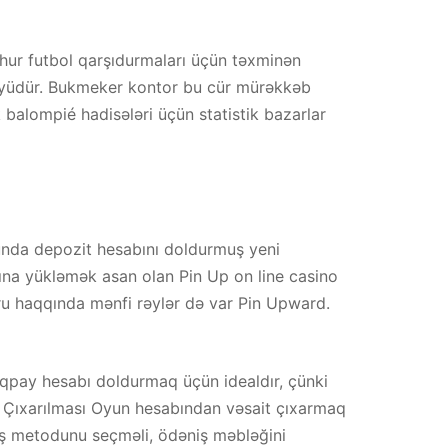
şhur futbol qarşıdurmaları üçün təxminən
üyüdür. Bukmeker kontor bu cür mürəkkəb
 balompié hadisələri üçün statistik bazarlar
nda depozit hesabını doldurmuş yeni
rına yükləmək asan olan Pin Up on line casino
ru haqqında mənfi rəylər də var Pin Upward.
Liqpay hesabı doldurmaq üçün idealdır, çünki
r. Çıxarılması Oyun hesabından vəsait çıxarmaq
niş metodunu seçməli, ödəniş məbləğini