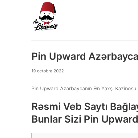
Aller
au
contenu
Au Libanais
Pin Upward Azərbaycan
22
19 octobre 2022
janvier
2024
Pin Upward Azərbaycanın Ən Yaxşı Kazinosu 
Rəsmi Veb Saytı Bağlay
Bunlar Sizi Pin Upwar