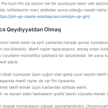
. Pul üçün Pin Up kazino hər bir oyunçuya rəsmi veb saytınd
nda, istifadəçinin mərc etdikdən sonra udduğu vəsaiti hə
ttps://pin-up-casino-azerbaycan.com/pin-up-giri/
.
cə Qeydi̇yyatdan Olmaq
iyinizi təmin edən və eyni zamanda maraqlı qumar oyunların
in ola bilərsiniz. Mənfi rəylər tapacaqsınız, ancaq onları öz
 oyunların müxtəlifliyi şübhəsiz bir üstünlükdür. Ən yaxşı k
klif edirik.
rübəli oyunçular üçün uyğun olan geniş oyun seçimi təklif e
aqqında mənfi rəylər də var Pin Upwards.
dmət təklif etmək üçün kukilərdən istifadə edirik.
ir və davam edən hadisələrin qrafik təsviri xüsusilə mənalı d
 dəstək komandasını yüksək qiymətləndirdim. Ümumiyyətlə