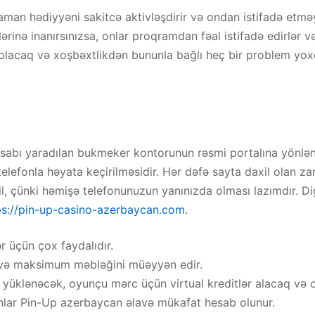
man hədiyyəni sakitcə aktivləşdirir və ondan istifadə etməy
ərinə inanırsınızsa, onlar proqramdan fəal istifadə edirlər v
lacaq və xoşbəxtlikdən bununla bağlı heç bir problem yoxd
sabı yaradılan bukmeker kontorunun rəsmi portalına yönlənd
 telefonla həyata keçirilməsidir. Hər dəfə sayta daxil olan 
yil, çünki həmişə telefonunuzun yanınızda olması lazımdır. D
ps://pin-up-casino-azerbaycan.com
.
 üçün çox faydalıdır.
və maksimum məbləğini müəyyən edir.
n yüklənəcək, oyunçu mərc üçün virtual kreditlər alacaq və
lar Pin-Up azerbaycan əlavə mükafat hesab olunur.