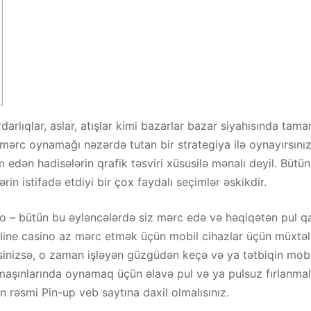
darlıqlar, aslar, atışlar kimi bazarlar bazar siyahısında t
mərc oynamağı nəzərdə tutan bir strategiya ilə oynayırsını
 edən hadisələrin qrafik təsviri xüsusilə mənalı deyil. Bütü
rin istifadə etdiyi bir çox faydalı seçimlər əskikdir.
zino – bütün bu əyləncələrdə siz mərc edə və həqiqətən pul qa
ine casino az mərc etmək üçün mobil cihazlar üçün müxtəlif 
sinizsə, o zaman işləyən güzgüdən keçə və ya tətbiqin mobil
şınlarında oynamaq üçün əlavə pul və ya pulsuz fırlanmala
 rəsmi Pin-up veb saytına daxil olmalısınız.