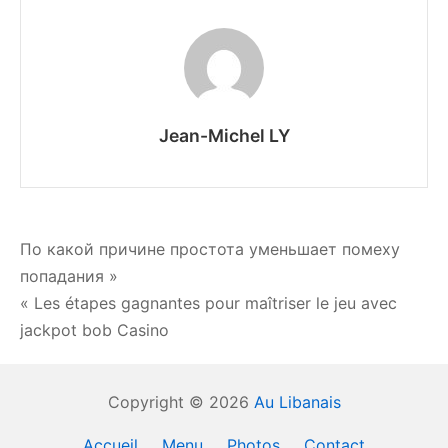
Jean-Michel LY
Navigation
По какой причине простота уменьшает помеху
попадания »
de
« Les étapes gagnantes pour maîtriser le jeu avec
l’article
jackpot bob Casino
Copyright © 2026
Au Libanais
Accueil
Menu
Photos
Contact