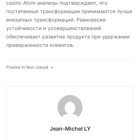
casino Atom анализы подтверждают, что
постепенные трансформации принимаются лучше
внезапных трансформаций. Равновесие
устойчивости и усовершенствований
обеспечивает развитие продукта при удержании
приверженности клиентов.
Posted in
Non classé
•
Jean-Michel LY