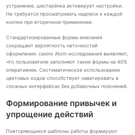
устранение, шестерёнка активирует настройки.
Не требуется просматривать надписи к каждой
кнопке при вторичном применении.
Стандартизированные формы внесения
сокращают вероятность неточностей
оформления. casino Atom исследования выявляют,
что пользователи заполняют такие формы на 40%
оперативнее. Систематическое использование
цветовых кодов способствует навигировать в
сложных интерфейсах без добавочных пояснений.
Формирование привычек и
упрощение действий
Повторяющиеся шаблоны работы формируют