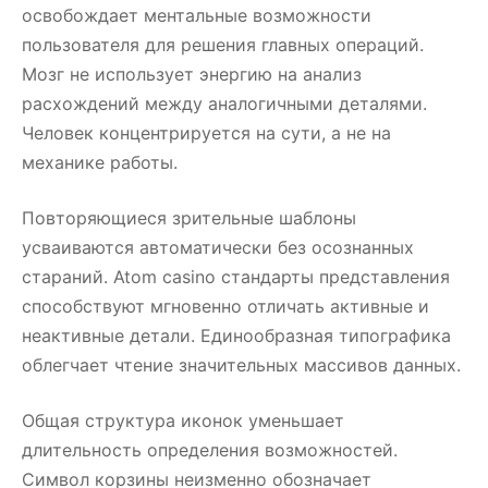
освобождает ментальные возможности
пользователя для решения главных операций.
Мозг не использует энергию на анализ
расхождений между аналогичными деталями.
Человек концентрируется на сути, а не на
механике работы.
Повторяющиеся зрительные шаблоны
усваиваются автоматически без осознанных
стараний. Atom casino стандарты представления
способствуют мгновенно отличать активные и
неактивные детали. Единообразная типографика
облегчает чтение значительных массивов данных.
Общая структура иконок уменьшает
длительность определения возможностей.
Символ корзины неизменно обозначает