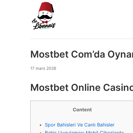
Aller
au
contenu
Au Libanais
Mostbet Com’da Oynam
17
17 mars 2026
mars
2026
Mostbet Online Casino
Content
Spor Bahisleri Ve Canlı Bahisler
Bahis Uygulaması Mobil Cihazlarda