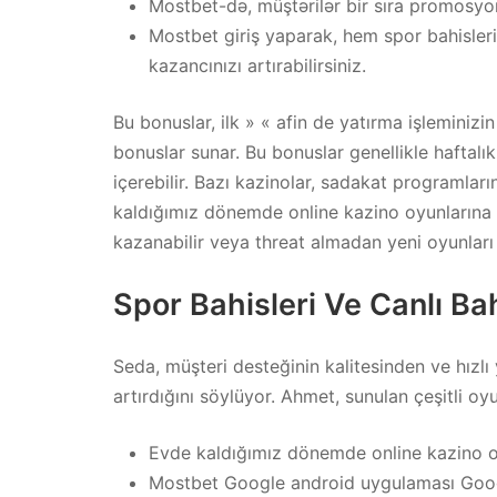
Mostbet-də, müştərilər bir sıra promosyon 
Mostbet giriş yaparak, hem spor bahisleri
kazancınızı artırabilirsiniz.
Bu bonuslar, ilk » « afin de yatırma işleminiz
bonuslar sunar. Bu bonuslar genellikle haftal
içerebilir. Bazı kazinolar, sadakat programlar
kaldığımız dönemde online kazino oyunlarına il
kazanabilir veya threat almadan yeni oyunları 
Spor Bahisleri Ve Canlı Ba
Seda, müşteri desteğinin kalitesinden ve hızlı 
artırdığını söylüyor. Ahmet, sunulan çeşitli 
Evde kaldığımız dönemde online kazino oyu
Mostbet Google android uygulaması Google