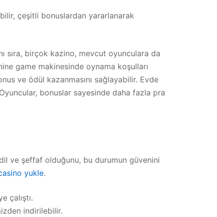
lir, çeşitli bonuslardan yararlanarak
anı sıra, birçok kazino, mevcut oyunculara da
machine game makinesinde oynama koşulları
bonus ve ödül kazanmasını sağlayabilir. Evde
. Oyuncular, bonuslar sayesinde daha fazla pra
 adil ve şeffaf olduğunu, bu durumun güvenini
casino yukle
.
e çalıştı.
en indirilebilir.