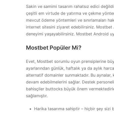
Sakin ve samimi tasarım rahatsız edici değild
çeşitli em virtude de yatırma ve çekme yöntem
mevcut ödeme yöntemleri ve sınırlamaları hakk
internet sitesini ziyaret edebilirsiniz. Mostbet
deneyimi yaşayabilirsiniz. Mostbet Android uy
Mostbet Popüler Mi?
Evet, Mostbet sorumlu oyun prensiplerine büyük
ayarlarından günlük, haftalık ya da aylık harca
alternatif domainler sunmaktadır. Bu aynalar, 
devam edebilmelerini sağlar. Destek personeli 
bahisçiler buttocks büyük önem vermektedirler.
sağlamıştır.
Harika tasarıma sahiptir – hiçbir şey siz