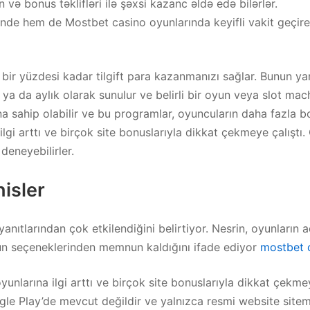
və bonus təklifləri ilə şəxsi kazanc əldə edə bilərlər.
nde hem de Mostbet casino oyunlarında keyifli vakit geçirebi
in bir yüzdesi kadar tilgift para kazanmanızı sağlar. Bunun y
ık ya da aylık olarak sunulur ve belirli bir oyun veya slot 
ına sahip olabilir ve bu programlar, oyuncuların daha fazla 
gi arttı ve birçok site bonuslarıyla dikkat çekmeye çalıştı
deneyebilirler.
hisler
yanıtlarından çok etkilendiğini belirtiyor. Nesrin, oyunların
oyun seçeneklerinden memnun kaldığını ifade ediyor
mostbet 
nlarına ilgi arttı ve birçok site bonuslarıyla dikkat çekmey
 Play’de mevcut değildir ve yalnızca resmi website sitemizd