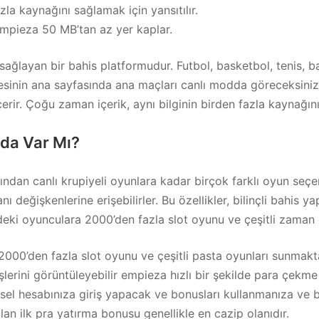
zla kaynağını sağlamak için yansıtılır.
 empieza 50 MB’tan az yer kaplar.
ağlayan bir bahis platformudur. Futbol, basketbol, tenis, ba
itesinin ana sayfasında ana maçları canlı modda göreceksin
içerir. Çoğu zaman içerik, aynı bilginin birden fazla kaynağını
rda Var Mı?
ndan canlı krupiyeli oyunlara kadar birçok farklı oyun seçen
ı değişkenlerine erişebilirler. Bu özellikler, bilinçli bahis y
’deki oyunculara 2000’den fazla slot oyunu ve çeşitli zaman
000’den fazla slot oyunu ve çeşitli pasta oyunları sunmakta
lerini görüntüleyebilir empieza hızlı bir şekilde para çekme 
sel hesabınıza giriş yapacak ve bonusları kullanmanıza ve 
lan ilk pra yatırma bonusu genellikle en cazip olanıdır.