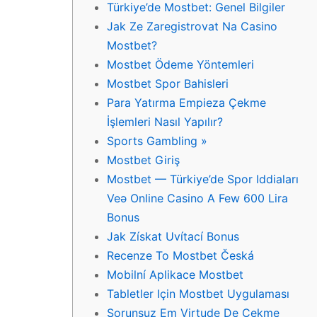
Türkiye’de Mostbet: Genel Bilgiler
Jak Ze Zaregistrovat Na Casino
Mostbet?
Mostbet Ödeme Yöntemleri
Mostbet Spor Bahisleri
Para Yatırma Empieza Çekme
İşlemleri Nasıl Yapılır?
Sports Gambling »
Mostbet Giriş
Mostbet — Türkiye’de Spor Iddiaları
Veə Online Casino A Few 600 Lira
Bonus
Jak Získat Uvítací Bonus
Recenze To Mostbet Česká
Mobilní Aplikace Mostbet
Tabletler Için Mostbet Uygulaması
Sorunsuz Em Virtude De Çekme