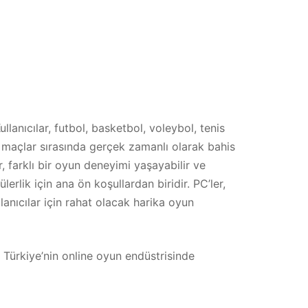
llanıcılar, futbol, basketbol, voleybol, tenis
e, maçlar sırasında gerçek zamanlı olarak bahis
r, farklı bir oyun deneyimi yaşayabilir ve
erlik için ana ön koşullardan biridir. PC’ler,
ullanıcılar için rahat olacak harika oyun
, Türkiye’nin online oyun endüstrisinde