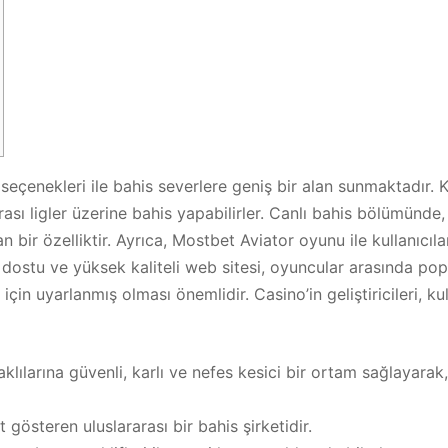
seçenekleri ile bahis severlere geniş bir alan sunmaktadır. Ku
rası ligler üzerine bahis yapabilirler. Canlı bahis bölümünd
 bir özelliktir. Ayrıca, Mostbet Aviator oyunu ile kullanıcıla
ı dostu ve yüksek kaliteli web sitesi, oyuncular arasında popül
 için uyarlanmış olması önemlidir. Casino’in geliştiricileri, k
klılarına güvenli, karlı ve nefes kesici bir ortam sağlayarak
gösteren uluslararası bir bahis şirketidir.