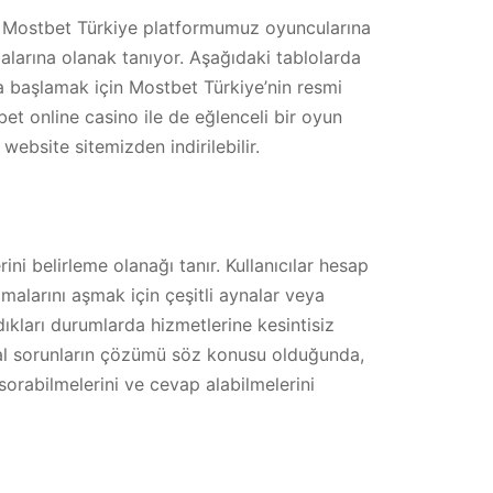
er. Mostbet Türkiye platformumuz oyuncularına
alarına olanak tanıyor. Aşağıdaki tablolarda
a başlamak için Mostbet Türkiye’nin resmi
tbet online casino ile de eğlenceli bir oyun
ebsite sitemizden indirilebilir.
ni belirleme olanağı tanır. Kullanıcılar hesap
amalarını aşmak için çeşitli aynalar veya
ıkları durumlarda hizmetlerine kesintisiz
ansal sorunların çözümü söz konusu olduğunda,
sorabilmelerini ve cevap alabilmelerini